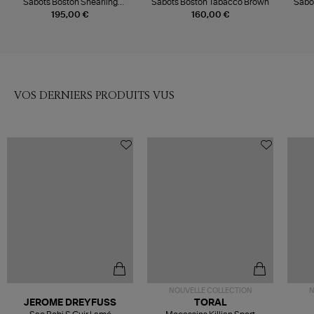
Sabots Boston Shearling
Sabots Boston Tabacco Brown
Sabo
Suede Leather Dark Tea
195,00 €
160,00 €
VOS DERNIERS PRODUITS VUS
NOUVELLE COLLECTION
N
JEROME DREYFUSS
TORAL