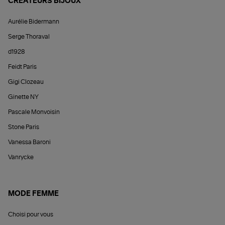
CRÉATEURS BIJOUX
Aurélie Bidermann
Serge Thoraval
d1928
Feidt Paris
Gigi Clozeau
Ginette NY
Pascale Monvoisin
Stone Paris
Vanessa Baroni
Vanrycke
MODE FEMME
Choisi pour vous