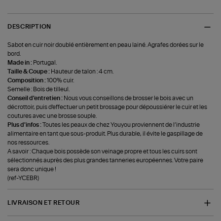
DESCRIPTION
Sabot en cuir noir doublé entièrement en peau lainé. Agrafes dorées sur le
bord.
Made in :
Portugal.
Taille & Coupe :
Hauteur de talon : 4 cm.
Composition :
100% cuir.
Semelle : Bois de tilleul.
Conseil d'entretien :
Nous vous conseillons de brosser le bois avec un
décrottoir, puis d'effectuer un petit brossage pour dépoussiérer le cuir et les
coutures avec une brosse souple.
Plus d'infos :
Toutes les peaux de chez Youyou proviennent de l’industrie
alimentaire en tant que sous-produit. Plus durable, il évite le gaspillage de
nos ressources.
A savoir : Chaque bois possède son veinage propre et tous les cuirs sont
sélectionnés auprès des plus grandes tanneries européennes. Votre paire
sera donc unique !
(ref-YCEBR)
LIVRAISON ET RETOUR