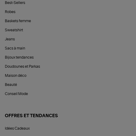
Best-Sellers
Robes
Baskets femme
Sweatshirt
Jeans
Sacs à main
Bijoux tendances
Doudounes et Parkas
Maison déco
Beauté
Conseil Mode
OFFRES ET TENDANCES
Idées Cadeaux