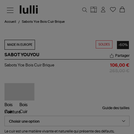
Aller au contenu principal
Accueil
Sabots Yce Bois Cuir Brique
SOLDES
-60%
MADE IN EUROPE
SABOT YOUYOU
Partager
Sabots
Sabots Yce Bois Cuir Brique
106,00 €
Yce
265,00 €
Bois
Cuir
Brique
Guide des tailles
Pointure
Le cuir est une matière vivante et naturelle qui présente des défauts,