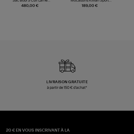
Sac Bobi S Cuir Lamé
Mocassins Killian Sport
Champagne
Mousse
480,00 €
189,00 €
LIVRAISON GRATUITE
à partir de 150 € d'achat*
20 € EN VOUS INSCRIVANT À LA