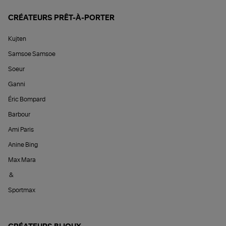
CRÉATEURS PRÊT-À-PORTER
Kujten
Samsoe Samsoe
Soeur
Ganni
Éric Bompard
Barbour
Ami Paris
Anine Bing
Max Mara
&
Sportmax