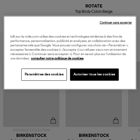
ROTATE
Top Birdy Coton Beige
40,00 €
100,00 €
Continuer sans accepter
lulli-sur-la-toile.com utilise des cookies et technologies similaires à des fins de
performance, personnalisation, publicité et analyses, en collaboration avec des
VOUS AIMEREZ AUSSI
partenaires tels que Google. Vous pouvez configurer vos choix via « Paramétrer »,
accepter l’ensemble des cookies (« J’accepte ») ou refuser ceux non strictement
nécessaires (« Continuer sans accepter »). Pour en savoir plus sur l’utilisation de
vos données,
consulter notre politique de cookies
MADE IN EUROPE
Paramètres des cookies
Autoriser tous les cookies
NOUVELLE COLLECTION
N
BIRKENSTOCK
BIRKENSTOCK