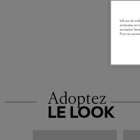
lulli-sur-la-t
analyses, en 
accepter l’en
Pour en savoir
Adoptez
LE LOOK