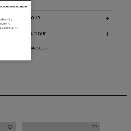
-YDILCA)
ntinuer sans accepter
VRAISON ET RETOUR
ublicité et
étrer »,
s accepter »).
SPONIBILITÉ BOUTIQUE
SANDALES
ections similaires :