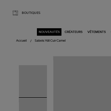
Aller au contenu principal
BOUTIQUES
NOUVEAUTÉS
CRÉATEURS
VÊTEMENTS
Accueil
Sabots Ydil Cuir Camel