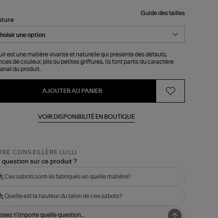
Guide des tailles
nture
uir est une matière vivante et naturelle qui présente des défauts,
ces de couleur, plis ou petites griffures, ils font partis du caractère
sanal du produit.
AJOUTER AU PANIER
VOIR DISPONIBILITÉ EN BOUTIQUE
RE CONSEILLÈRE LULLI
 question sur ce produit ?
Ces sabots sont-ils fabriqués en quelle matière?
Quelle est la hauteur du talon de ces sabots?