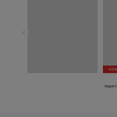
-40
Bague C