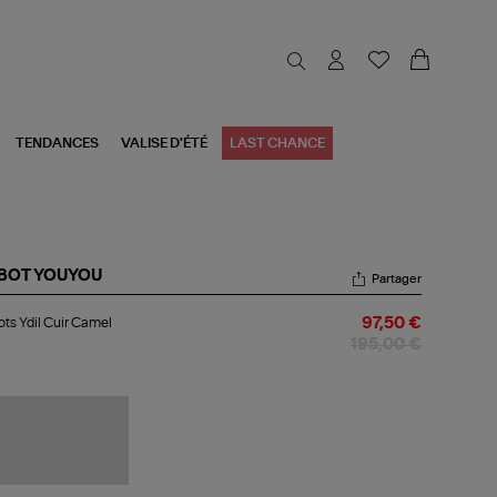
TENDANCES
VALISE D'ÉTÉ
LAST CHANCE
BOT YOUYOU
Partager
bots
ts Ydil Cuir Camel
97,50 €
l
r
195,00 €
mel