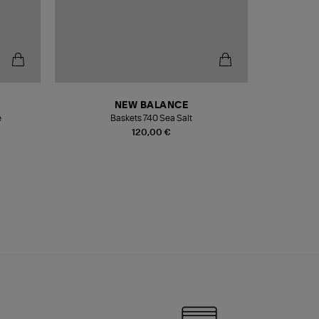
NEW BALANCE
e
Baskets 740 Sea Salt
Veste
120,00 €