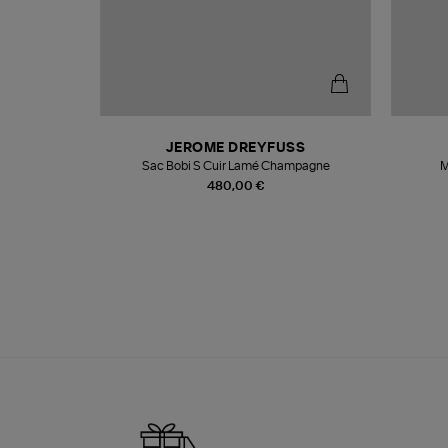
N
JEROME DREYFUSS
te
Sac Bobi S Cuir Lamé Champagne
M
480,00 €