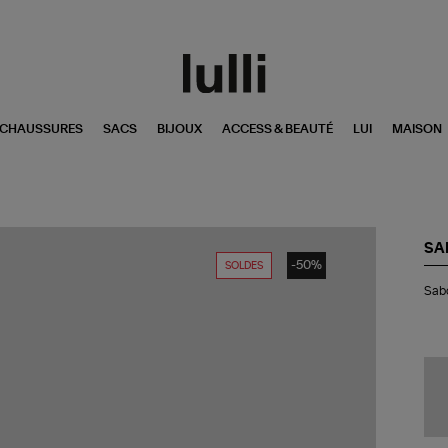
CHAUSSURES
SACS
BIJOUX
ACCESS & BEAUTÉ
LUI
MAISON
SA
-50%
SOLDES
Sa
Sabo
Ydi
Cui
Ca