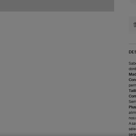
DE
Sabo
doré
Made
Cons
perm
Tail
Com
Semel
Plus
alim
nos 
A sa
séle
sera