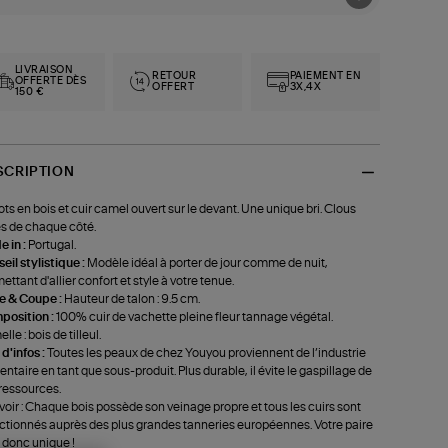
LIVRAISON
RETOUR
PAIEMENT EN
OFFERTE DÈS
OFFERT
3X,4X
150 €
SCRIPTION
ts en bois et cuir camel ouvert sur le devant. Une unique bri. Clous
s de chaque côté.
 in :
Portugal.
eil stylistique :
Modèle idéal à porter de jour comme de nuit,
ettant d'allier confort et style à votre tenue.
le & Coupe :
Hauteur de talon : 9.5 cm.
position :
100% cuir de vachette pleine fleur tannage végétal.
le : bois de tilleul.
 d'infos :
Toutes les peaux de chez Youyou proviennent de l’industrie
entaire en tant que sous-produit. Plus durable, il évite le gaspillage de
ressources.
voir : Chaque bois possède son veinage propre et tous les cuirs sont
ctionnés auprès des plus grandes tanneries européennes. Votre paire
 donc unique !