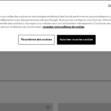
(ref
Co
LI
oile.com utilise des cookies et technologies similaires à des fins de performance, personnalisation, p
collaboration avec des partenaires tels que Google. Vous pouvez configurer vos choix via « Param
semble des cookies (« J’accepte ») ou refuser ceux non strictement nécessaires (« Continuer san
 plus sur l’utilisation de vos données,
consulter notre politique de cookies
DI
Paramètres des cookies
Autoriser tous les cookies
Coll