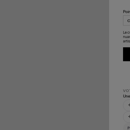
Poi
Le c
nuan
arti
VOT
Une