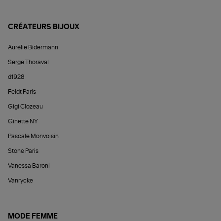
CRÉATEURS BIJOUX
Aurélie Bidermann
Serge Thoraval
d1928
Feidt Paris
Gigi Clozeau
Ginette NY
Pascale Monvoisin
Stone Paris
Vanessa Baroni
Vanrycke
MODE FEMME