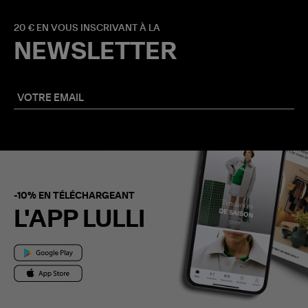
20 € EN VOUS INSCRIVANT À LA
NEWSLETTER
-10% EN TÉLÉCHARGEANT
L'APP LULLI