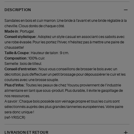
DESCRIPTION
Sandales en bois et cuir marron. Une bride à l'avant et une bride réglable à la
cheville. Clous dorés de chaque côté.
Made in :
Portugal.
Conseil stylistique :
Adoptez un style casual en associant ces sabots avec
une robe évasée. Pour les portez l'hiver, n'hésitez pas à mettre une paire de
chaussette!
Taille & Coupe :
Hauteur de talon : 9 cm.
Composition :
100% cuir.
Semelle : bois de tilleul.
Conseil d'entretien :
Nous vous conseillons de brosser le bois avec un
décrottoir, puis d'effectuer un petit brossage pour dépoussiérer le cuir et les
coutures avec une brosse souple.
Plus d'infos :
Toutes les peaux de chez Youyou proviennent de l’industrie
alimentaire en tant que sous-produit. Plus durable, il évite le gaspillage de
nos ressources.
A savoir : Chaque bois possède son veinage propre et tous les cuirs sont
sélectionnés auprès des plus grandes tanneries européennes. Votre paire
sera donc unique !
(ref-YRISCR)
LIVRAISON ET RETOUR