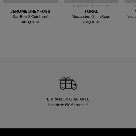
NOUVELLE COLLECTION
N
JEROME DREYFUSS
TORAL
Sac Bobi S Cuir Lamé
Mocassins Killian Sport
Veste
Champagne
Mousse
480,00 €
189,00 €
LIVRAISON GRATUITE
à partir de 150 € d'achat*