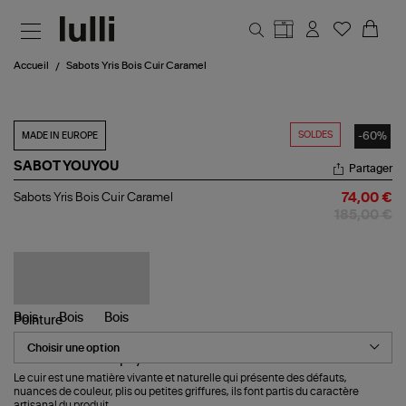
Aller au contenu principal
Accueil
Sabots Yris Bois Cuir Caramel
SOLDES
-60%
MADE IN EUROPE
SABOT YOUYOU
Partager
Sabots
Sabots Yris Bois Cuir Caramel
74,00 €
Yris
185,00 €
Bois
Cuir
Caramel
Pointure
Le cuir est une matière vivante et naturelle qui présente des défauts,
nuances de couleur, plis ou petites griffures, ils font partis du caractère
artisanal du produit.