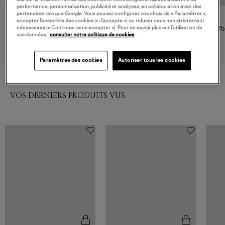
performance, personnalisation, publicité et analyses, en collaboration avec des
partenaires tels que Google. Vous pouvez configurer vos choix via « Paramétrer »,
TKEES
TKEES
accepter l’ensemble des cookies (« J’accepte ») ou refuser ceux non strictement
nécessaires (« Continuer sans accepter »). Pour en savoir plus sur l’utilisation de
Tongs Platform Lily Cocobutter
Tongs Square Toe Lily
To
vos données,
consulter notre politique de cookies
Ganache
100,00 €
80,00 €
Paramètres des cookies
Autoriser tous les cookies
VOS DERNIERS PRODUITS VUS