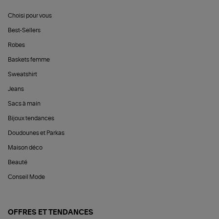
Choisi pour vous
Best-Sellers
Robes
Baskets femme
Sweatshirt
Jeans
Sacs à main
Bijoux tendances
Doudounes et Parkas
Maison déco
Beauté
Conseil Mode
OFFRES ET TENDANCES