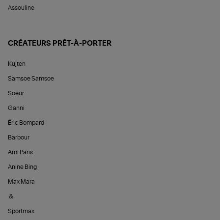
Assouline
CRÉATEURS PRÊT-À-PORTER
Kujten
Samsoe Samsoe
Soeur
Ganni
Éric Bompard
Barbour
Ami Paris
Anine Bing
Max Mara
&
Sportmax