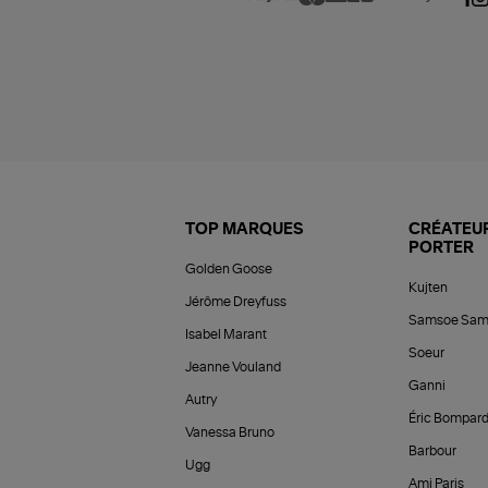
TOP MARQUES
CRÉATEUR
PORTER
Golden Goose
Kujten
Jérôme Dreyfuss
Samsoe Sam
Isabel Marant
Soeur
Jeanne Vouland
Ganni
Autry
Éric Bompar
Vanessa Bruno
Barbour
Ugg
Ami Paris