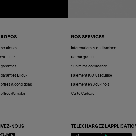
PROPOS
NOS SERVICES
 boutiques
Informations sur la livraison
est Lulli ?
Retour gratuit
 garanties
Suivre ma commande
 garanties Bijoux
Paiement 100% sécurisé
 offres & conditions
Paiement en 3 ou 4 fois
offres d'emploi
Carte Cadeau
IVEZ-NOUS
TÉLÉCHARGEZ L'APPLICATIO