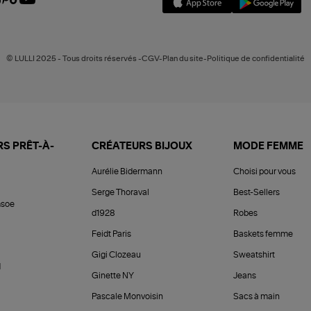
© LULLI 2025 - Tous droits réservés -CGV-Plan du site-Politique de confidentialité
S PRÊT-À-
CRÉATEURS BIJOUX
MODE FEMME
Aurélie Bidermann
Choisi pour vous
Serge Thoraval
Best-Sellers
soe
d1928
Robes
Feidt Paris
Baskets femme
Gigi Clozeau
Sweatshirt
d
Ginette NY
Jeans
Pascale Monvoisin
Sacs à main