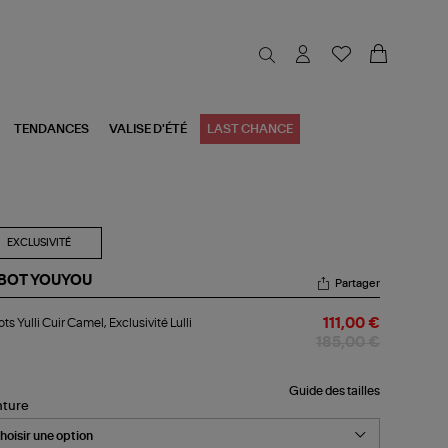
TENDANCES
VALISE D'ÉTÉ
LAST CHANCE
EXCLUSIVITÉ
BOT YOUYOU
Partager
bots
ts Yulli Cuir Camel, Exclusivité Lulli
111,00 €
i
r
185,00 €
mel,
lusivité
i
Guide des tailles
nture