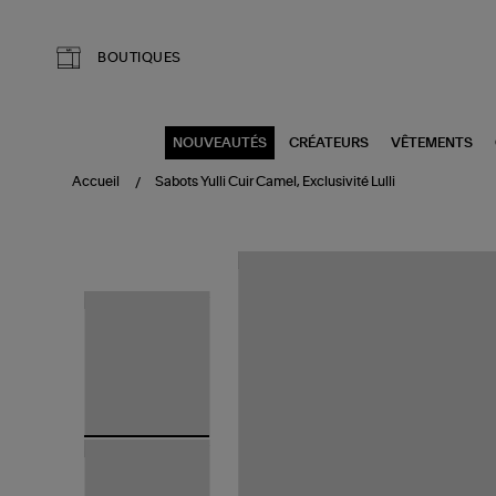
Aller au contenu principal
BOUTIQUES
NOUVEAUTÉS
CRÉATEURS
VÊTEMENTS
Accueil
Sabots Yulli Cuir Camel, Exclusivité Lulli