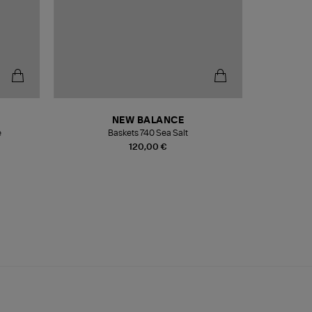
NEW BALANCE
e
Baskets 740 Sea Salt
Veste
120,00 €