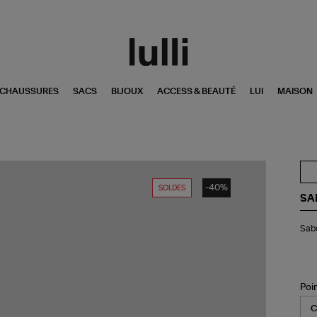
CHAUSSURES
SACS
BIJOUX
ACCESS & BEAUTÉ
LUI
MAISON
-40%
SOLDES
SA
Sa
Sabo
Yull
Cui
Ca
Exc
Lull
Poi