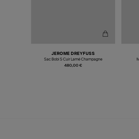
N
JEROME DREYFUSS
te
Sac Bobi S Cuir Lamé Champagne
M
480,00 €