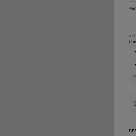
Pren
VOT
Une
DE