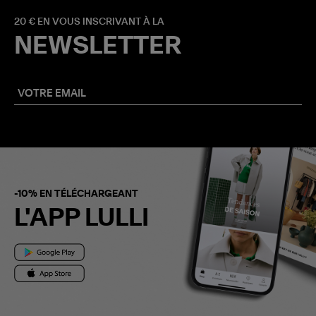
20 € EN VOUS INSCRIVANT À LA
NEWSLETTER
-10% EN TÉLÉCHARGEANT
L'APP LULLI