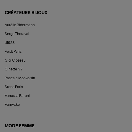
CRÉATEURS BIJOUX
Aurélie Bidermann
Serge Thoraval
d1928
Feidt Paris
Gigi Clozeau
Ginette NY
Pascale Monvoisin
Stone Paris
Vanessa Baroni
Vanrycke
MODE FEMME