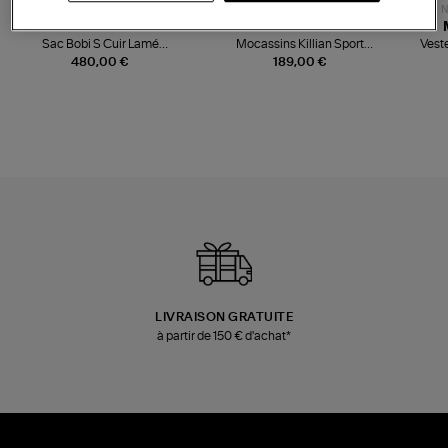
NOUVELLE COLLECTION
N
JEROME DREYFUSS
TORAL
Sac Bobi S Cuir Lamé
Mocassins Killian Sport
Veste
Champagne
Mousse
480,00 €
189,00 €
LIVRAISON GRATUITE
à partir de 150 € d'achat*