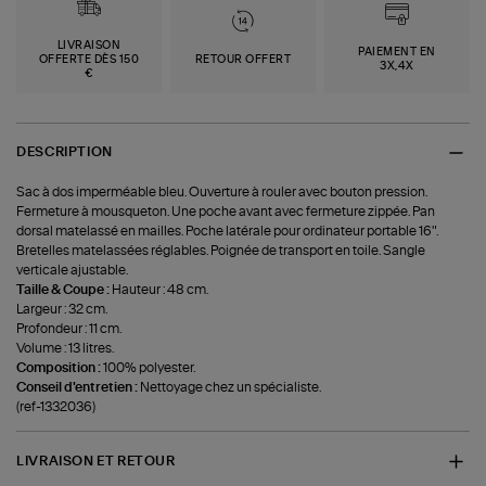
LIVRAISON
PAIEMENT EN
OFFERTE DÈS 150
RETOUR OFFERT
3X,4X
€
DESCRIPTION
Sac à dos imperméable bleu. Ouverture à rouler avec bouton pression.
Fermeture à mousqueton. Une poche avant avec fermeture zippée. Pan
dorsal matelassé en mailles. Poche latérale pour ordinateur portable 16".
Bretelles matelassées réglables. Poignée de transport en toile. Sangle
verticale ajustable.
Taille & Coupe :
Hauteur : 48 cm.
Largeur : 32 cm.
Profondeur : 11 cm.
Volume : 13 litres.
Composition :
100% polyester.
Conseil d'entretien :
Nettoyage chez un spécialiste.
(ref-1332036)
LIVRAISON ET RETOUR