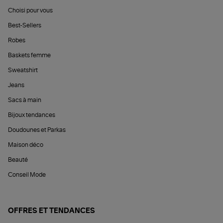
Choisi pour vous
Best-Sellers
Robes
Baskets femme
Sweatshirt
Jeans
Sacs à main
Bijoux tendances
Doudounes et Parkas
Maison déco
Beauté
Conseil Mode
OFFRES ET TENDANCES