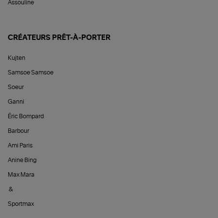
Assouline
CRÉATEURS PRÊT-À-PORTER
Kujten
Samsoe Samsoe
Soeur
Ganni
Éric Bompard
Barbour
Ami Paris
Anine Bing
Max Mara
&
Sportmax