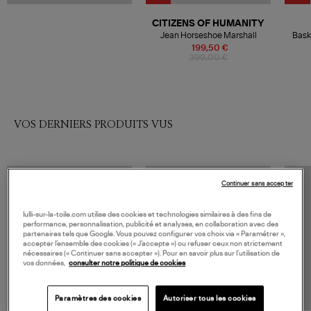
CITIZENS OF HUMANITY
Jean Horseshoe Marshall
Bask
199,50 €
399,00 €
VOS DERNIERS PRODUITS VUS
Continuer sans accepter
lulli-sur-la-toile.com utilise des cookies et technologies similaires à des fins de
performance, personnalisation, publicité et analyses, en collaboration avec des
partenaires tels que Google. Vous pouvez configurer vos choix via « Paramétrer »,
accepter l’ensemble des cookies (« J’accepte ») ou refuser ceux non strictement
nécessaires (« Continuer sans accepter »). Pour en savoir plus sur l’utilisation de
vos données,
consulter notre politique de cookies
Paramètres des cookies
Autoriser tous les cookies