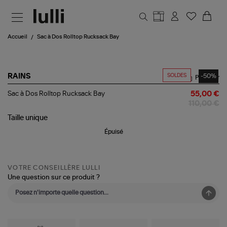
Aller au contenu principal
Accueil
Sac à Dos Rolltop Rucksack Bay
SOLDES
-50%
RAINS
Partager
Sac
Sac à Dos Rolltop Rucksack Bay
55,00 €
à
110,00 €
Dos
Rolltop
Taille
unique
Rucksack
Épuisé
Bay
VOTRE CONSEILLÈRE LULLI
Une question sur ce produit ?