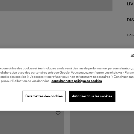
LI
DI
Coll
Co
oile.com utilise des cookies et technologies similaires à des fins de performance, personnalisation, p
collaboration avec des partenaires tels que Google. Vous pouvez configurer vos choix via « Param
semble des cookies (« J’accepte ») ou refuser ceux non strictement nécessaires (« Continuer san
 plus sur l’utilisation de vos données,
consulter notre politique de cookies
TS VUS
Paramètres des cookies
Autoriser tous les cookies