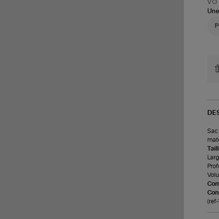
VOT
Une
DE
Sac 
mate
Tail
Larg
Prof
Volum
Com
Cons
(ref