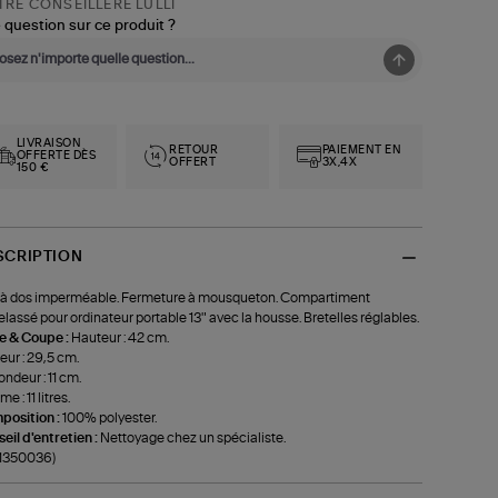
RE CONSEILLÈRE LULLI
 question sur ce produit ?
LIVRAISON
RETOUR
PAIEMENT EN
OFFERTE DÈS
OFFERT
3X,4X
150 €
SCRIPTION
à dos imperméable. Fermeture à mousqueton. Compartiment
lassé pour ordinateur portable 13" avec la housse. Bretelles réglables.
le & Coupe :
Hauteur : 42 cm.
eur : 29,5 cm.
ondeur : 11 cm.
e : 11 litres.
position :
100% polyester.
eil d'entretien :
Nettoyage chez un spécialiste.
-1350036)