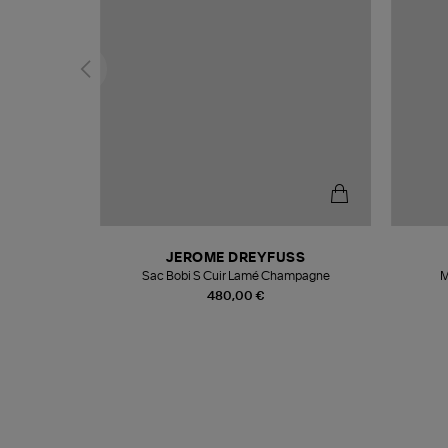
N
JEROME DREYFUSS
te
Sac Bobi S Cuir Lamé Champagne
M
480,00 €