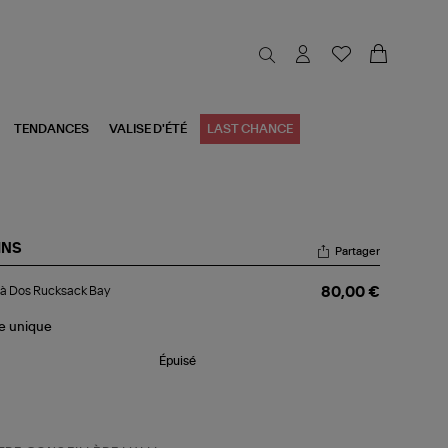
TENDANCES
VALISE D'ÉTÉ
LAST CHANCE
INS
Partager
c
à Dos Rucksack Bay
80,00 €
s
cksack
le
unique
y
Épuisé