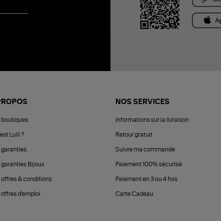
PROPOS
NOS SERVICES
 boutiques
Informations sur la livraison
est Lulli ?
Retour gratuit
 garanties
Suivre ma commande
 garanties Bijoux
Paiement 100% sécurisé
 offres & conditions
Paiement en 3 ou 4 fois
offres d'emploi
Carte Cadeau