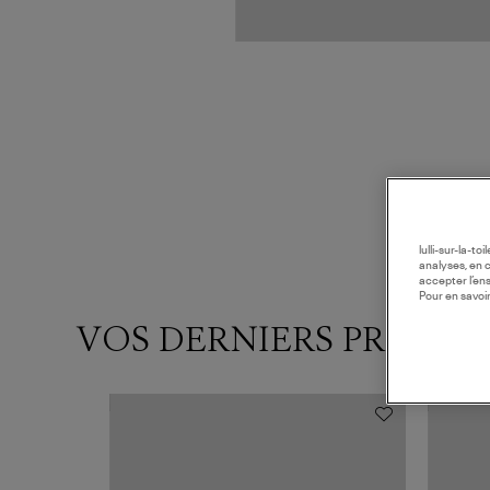
lulli-sur-la-t
analyses, en 
accepter l’en
Pour en savoir
VOS DERNIERS PRODUI