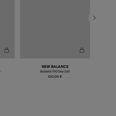
NEW BALANCE
e
Baskets 740 Sea Salt
Veste
120,00 €