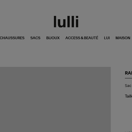
CHAUSSURES
SACS
BIJOUX
ACCESS & BEAUTÉ
LUI
MAISON
RA
Sa
Sac 
à
Do
Ru
Tail
Ba