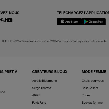
IVEZ-NOUS
TÉLÉCHARGEZ L'APPLICATIO
© LULLI 2025 - Tous droits réservés -CGV-Plan du site-Politique de confidentialité
S PRÊT-À-
CRÉATEURS BIJOUX
MODE FEMME
Aurélie Bidermann
Choisi pour vous
Serge Thoraval
Best-Sellers
soe
d1928
Robes
Feidt Paris
Baskets femme