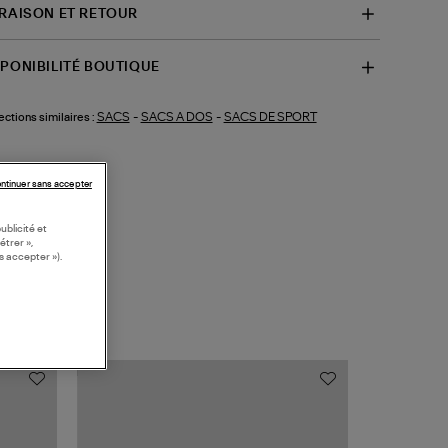
VRAISON ET RETOUR
SPONIBILITÉ BOUTIQUE
SACS
-
SACS A DOS
-
SACS DE SPORT
ections similaires :
ntinuer sans accepter
ublicité et
étrer »,
s accepter »).