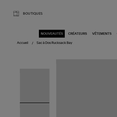
Aller au contenu principal
BOUTIQUES
NOUVEAUTÉS
CRÉATEURS
VÊTEMENTS
Accueil
Sac à Dos Rucksack Bay