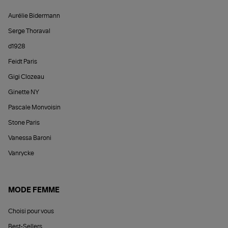
Aurélie Bidermann
Serge Thoraval
d1928
Feidt Paris
Gigi Clozeau
Ginette NY
Pascale Monvoisin
Stone Paris
Vanessa Baroni
Vanrycke
MODE FEMME
Choisi pour vous
Best-Sellers