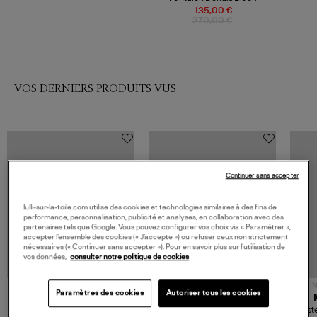
135,00 €
270,00 €
VOS DERNIERS PRODUITS VUS
Continuer sans accepter
lulli-sur-la-toile.com utilise des cookies et technologies similaires à des fins de
performance, personnalisation, publicité et analyses, en collaboration avec des
partenaires tels que Google. Vous pouvez configurer vos choix via « Paramétrer »,
accepter l’ensemble des cookies (« J’accepte ») ou refuser ceux non strictement
nécessaires (« Continuer sans accepter »). Pour en savoir plus sur l’utilisation de
vos données,
consulter notre politique de cookies
NOUVELLE COLLECTION
N
Paramètres des cookies
Autoriser tous les cookies
JEROME DREYFUSS
TORAL
Sac Bobi S Cuir Lamé
Mocassins Killian Sport
Veste