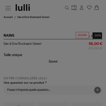
Aller au contenu principal
Accueil
Sac à Dos Rucksack Green
SOLDES
-30%
RAINS
Partager
Sac
Sac à Dos Rucksack Green
56,00 €
à
80,00 €
Dos
Rucksack
Taille
unique
Green
Épuisé
VOTRE CONSEILLÈRE LULLI
Une question sur ce produit ?