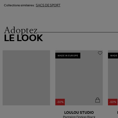
SACS DE SPORT
Collections similaires :
Adoptez
LE LOOK
MADE IN EUROPE
MADE 
-50%
-50%
LOULOU STUDIO
Pantalon Dorkas Black