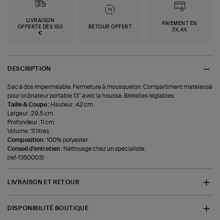
LIVRAISON
PAIEMENT EN
OFFERTE DÈS 150
RETOUR OFFERT
3X,4X
€
DESCRIPTION
Sac à dos imperméable. Fermeture à mousqueton. Compartiment matelassé
pour ordinateur portable 13" avec la housse. Bretelles réglables.
Taille & Coupe :
Hauteur : 42 cm.
Largeur : 29,5 cm.
Profondeur : 11 cm.
Volume : 11 litres.
Composition :
100% polyester.
Conseil d'entretien :
Nettoyage chez un spécialiste.
(ref-1350003)
LIVRAISON ET RETOUR
DISPONIBILITÉ BOUTIQUE