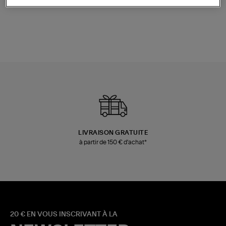
Champagne
Mousse
480,00 €
189,00 €
LIVRAISON GRATUITE
à partir de 150 € d'achat*
20 € EN VOUS INSCRIVANT À LA