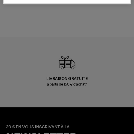
Champagne
Mousse
480,00 €
189,00 €
LIVRAISON GRATUITE
à partir de 150 € d'achat*
20 € EN VOUS INSCRIVANT À LA