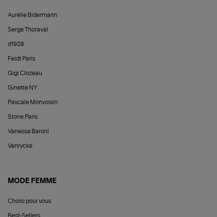
Aurélie Bidermann
Serge Thoraval
d1928
Feidt Paris
Gigi Clozeau
Ginette NY
Pascale Monvoisin
Stone Paris
Vanessa Baroni
Vanrycke
MODE FEMME
Choisi pour vous
Best-Sellers