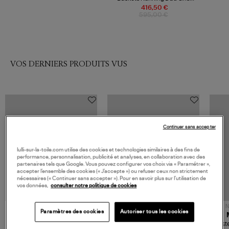
Argenté Blanc
416,50 €
595,00 €
VOS DERNIERS PRODUITS VUS
Continuer sans accepter
lulli-sur-la-toile.com utilise des cookies et technologies similaires à des fins de
performance, personnalisation, publicité et analyses, en collaboration avec des
partenaires tels que Google. Vous pouvez configurer vos choix via « Paramétrer »,
accepter l’ensemble des cookies (« J’accepte ») ou refuser ceux non strictement
nécessaires (« Continuer sans accepter »). Pour en savoir plus sur l’utilisation de
vos données,
consulter notre politique de cookies
NOUVELLE COLLECTION
N
Paramètres des cookies
Autoriser tous les cookies
JEROME DREYFUSS
TORAL
Sac Bobi S Cuir Lamé
Mocassins Killian Sport
Veste