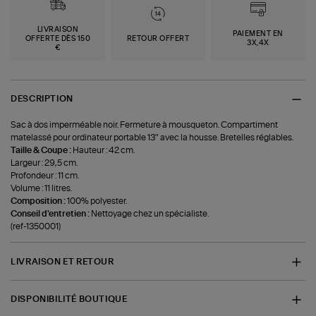
LIVRAISON
PAIEMENT EN
OFFERTE DÈS 150
RETOUR OFFERT
3X,4X
€
DESCRIPTION
Sac à dos imperméable noir. Fermeture à mousqueton. Compartiment
matelassé pour ordinateur portable 13" avec la housse. Bretelles réglables.
Taille & Coupe :
Hauteur : 42 cm.
Largeur : 29,5 cm.
Profondeur : 11 cm.
Volume : 11 litres.
Composition :
100% polyester.
Conseil d'entretien :
Nettoyage chez un spécialiste.
(ref-1350001)
LIVRAISON ET RETOUR
DISPONIBILITÉ BOUTIQUE