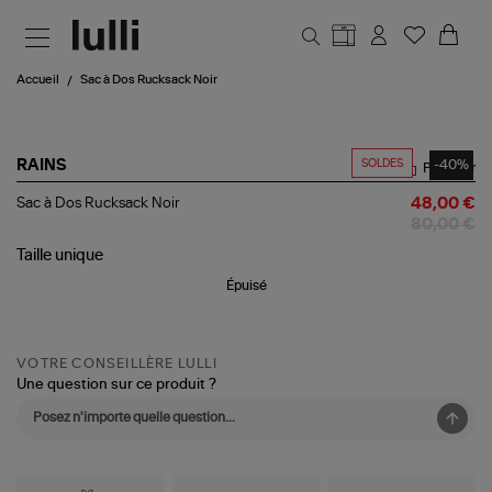
Aller au contenu principal
Accueil
Sac à Dos Rucksack Noir
SOLDES
-40%
RAINS
Partager
Sac
Sac à Dos Rucksack Noir
48,00 €
à Dos
80,00 €
Rucksack
Noir
Taille
unique
Épuisé
VOTRE CONSEILLÈRE LULLI
Une question sur ce produit ?