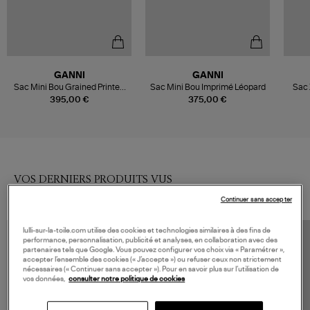
GANNI
GANNI
Sac Mini Bou Grained Printed
Sac Mini Bou Imprimé Léopard
Sac 
Almond Milk
395,00 €
375,00 €
VOS DERNIERS PRODUITS VUS
Continuer sans accepter
lulli-sur-la-toile.com utilise des cookies et technologies similaires à des fins de
performance, personnalisation, publicité et analyses, en collaboration avec des
partenaires tels que Google. Vous pouvez configurer vos choix via « Paramétrer »,
accepter l’ensemble des cookies (« J’accepte ») ou refuser ceux non strictement
nécessaires (« Continuer sans accepter »). Pour en savoir plus sur l’utilisation de
vos données,
consulter notre politique de cookies