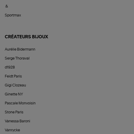
&
Sportmax
CRÉATEURS BIJOUX
Aurélie Bidermann
Serge Thoraval
d1928
Feidt Paris
Gigi Clozeau
Ginette NY
Pascale Monvoisin
Stone Paris
Vanessa Baroni
Vanrycke