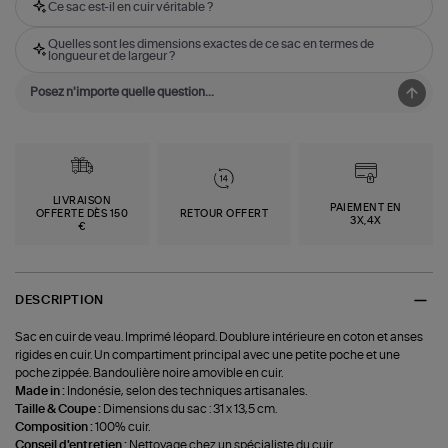
Ce sac est-il en cuir véritable ?
Quelles sont les dimensions exactes de ce sac en termes de
longueur et de largeur ?
LIVRAISON
PAIEMENT EN
OFFERTE DÈS 150
RETOUR OFFERT
3X,4X
€
DESCRIPTION
Sac en cuir de veau. Imprimé léopard. Doublure intérieure en coton et anses
rigides en cuir. Un compartiment principal avec une petite poche et une
poche zippée. Bandoulière noire amovible en cuir.
Made in :
Indonésie, selon des techniques artisanales.
Taille & Coupe :
Dimensions du sac : 31 x 13,5 cm.
Composition :
100% cuir.
Conseil d'entretien :
Nettoyage chez un spécialiste du cuir.