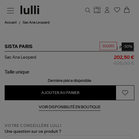
Aller au contenu principal
Accueil
Sac Ana Leopard
SOLDES
-50%
SISTA PARIS
Partager
Sac
Sac Ana Leopard
202,50 €
Ana
405,00 €
Leopard
Taille
unique
Dernière pièce disponible
AJOUTER AU PANIER
VOIR DISPONIBILITÉ EN BOUTIQUE
VOTRE CONSEILLÈRE LULLI
Une question sur ce produit ?