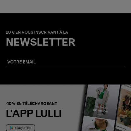
20 € EN VOUS INSCRIVANT À LA
NEWSLETTER
-10% EN TÉLÉCHARGEANT
L'APP LULLI