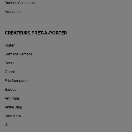
Baobab Collection
Assouline
CRÉATEURS PRÊT-À-PORTER
Kujten
Samsoe Samsoe
Soeur
Ganni
Éric Bompard
Barbour
Ami Paris
Anine Bing
Max Mara
&