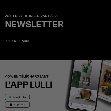
20 € EN VOUS INSCRIVANT À LA
NEWSLETTER
-10% EN TÉLÉCHARGEANT
L'APP LULLI