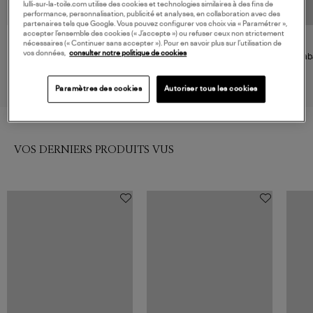
lulli-sur-la-toile.com utilise des cookies et technologies similaires à des fins de
performance, personnalisation, publicité et analyses, en collaboration avec des
partenaires tels que Google. Vous pouvez configurer vos choix via « Paramétrer »,
accepter l’ensemble des cookies (« J’accepte ») ou refuser ceux non strictement
nécessaires (« Continuer sans accepter »). Pour en savoir plus sur l’utilisation de
AOKYANOS
ROSE IN APRIL
vos données,
consulter notre politique de cookies
Sac Cabas Philadelphie Inca
Sac Cabas Elisa Rayures Aqua
Caba
Bleu
Olive
84,00 €
73,00 €
Paramètres des cookies
Autoriser tous les cookies
VOS DERNIERS PRODUITS VUS