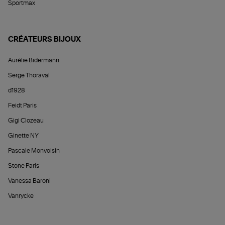
Sportmax
CRÉATEURS BIJOUX
Aurélie Bidermann
Serge Thoraval
d1928
Feidt Paris
Gigi Clozeau
Ginette NY
Pascale Monvoisin
Stone Paris
Vanessa Baroni
Vanrycke