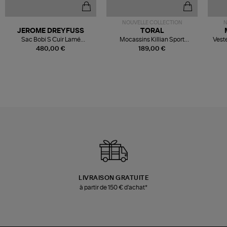
NOUVELLE COLLECTION
N
JEROME DREYFUSS
TORAL
Sac Bobi S Cuir Lamé
Mocassins Killian Sport
Veste
Champagne
Mousse
480,00 €
189,00 €
LIVRAISON GRATUITE
à partir de 150 € d'achat*