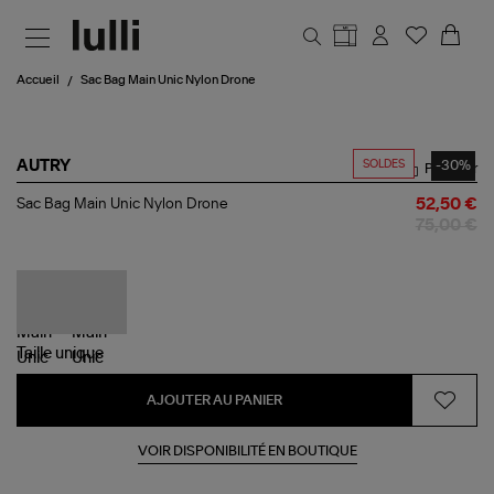
Aller au contenu principal
Accueil
Sac Bag Main Unic Nylon Drone
SOLDES
-30%
AUTRY
Partager
Sac
Sac Bag Main Unic Nylon Drone
52,50 €
Bag
75,00 €
Main
Unic
Nylon
Drone
Taille
unique
AJOUTER AU PANIER
VOIR DISPONIBILITÉ EN BOUTIQUE