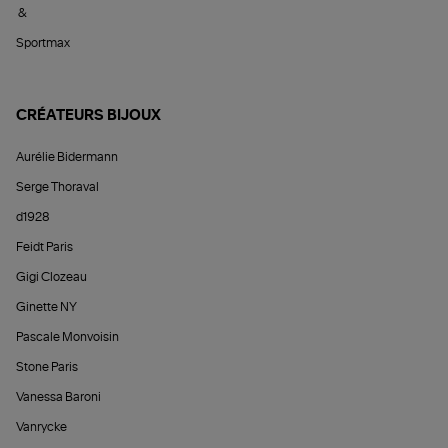
&
Sportmax
CRÉATEURS BIJOUX
Aurélie Bidermann
Serge Thoraval
d1928
Feidt Paris
Gigi Clozeau
Ginette NY
Pascale Monvoisin
Stone Paris
Vanessa Baroni
Vanrycke