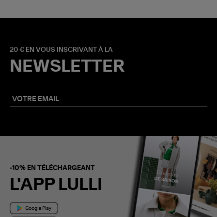
20 € EN VOUS INSCRIVANT À LA
NEWSLETTER
-10% EN TÉLÉCHARGEANT
L'APP LULLI