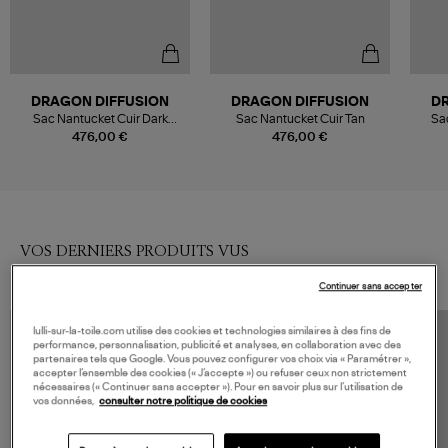
DRAGON DIFFUSION
DRAGON DIFFUSION
D
Sac Nantucket Cuir Dark
Sac Nantucket Cuir Tan
Sa
Brown
476,00 €
476,00 €
VOS DERNIERS PRODUITS VUS
Continuer sans accepter
lulli-sur-la-toile.com utilise des cookies et technologies similaires à des fins de
performance, personnalisation, publicité et analyses, en collaboration avec des
partenaires tels que Google. Vous pouvez configurer vos choix via « Paramétrer »,
accepter l’ensemble des cookies (« J’accepte ») ou refuser ceux non strictement
nécessaires (« Continuer sans accepter »). Pour en savoir plus sur l’utilisation de
vos données,
consulter notre politique de cookies