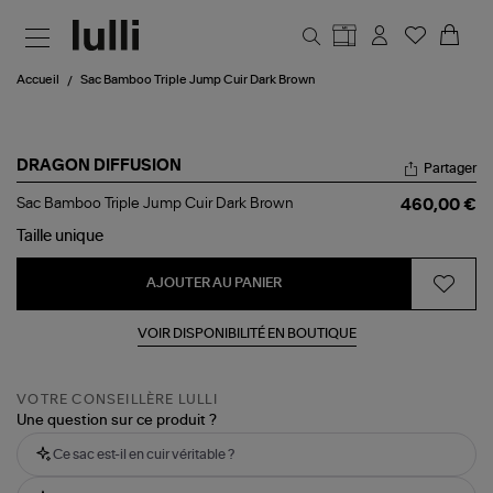
Aller au contenu principal
Accueil
Sac Bamboo Triple Jump Cuir Dark Brown
DRAGON DIFFUSION
Partager
Sac
Sac Bamboo Triple Jump Cuir Dark Brown
460,00 €
Bamboo
Triple
Taille
unique
Jump
Cuir
AJOUTER AU PANIER
Dark
Brown
VOIR DISPONIBILITÉ EN BOUTIQUE
VOTRE CONSEILLÈRE LULLI
Une question sur ce produit ?
Ce sac est-il en cuir véritable ?