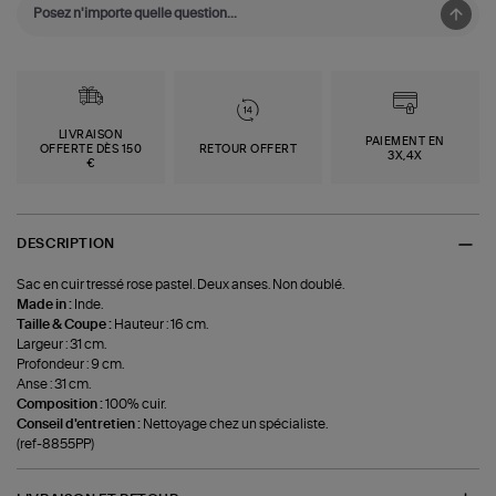
LIVRAISON
PAIEMENT EN
OFFERTE DÈS 150
RETOUR OFFERT
3X,4X
€
DESCRIPTION
Sac en cuir tressé rose pastel. Deux anses. Non doublé.
Made in :
Inde.
Taille & Coupe :
Hauteur : 16 cm.
Largeur : 31 cm.
Profondeur : 9 cm.
Anse : 31 cm.
Composition :
100% cuir.
Conseil d'entretien :
Nettoyage chez un spécialiste.
(ref-8855PP)