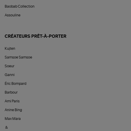
Baobab Collection
Assouline
CRÉATEURS PRÊT-À-PORTER
Kujten
Samsoe Samsoe
Soeur
Ganni
Éric Bompard
Barbour
Ami Paris
Anine Bing
Max Mara
&