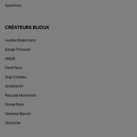
Sportmax
CRÉATEURS BIJOUX
Aurélie Bidermann
Serge Thoraval
d1928
Feidt Paris
Gigi Clozeau
Ginette NY
Pascale Monvoisin
Stone Paris
Vanessa Baroni
Vanrycke