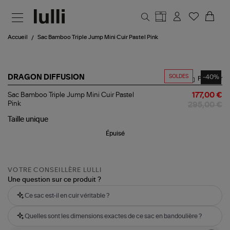
Aller au contenu principal
Accueil
Sac Bamboo Triple Jump Mini Cuir Pastel Pink
SOLDES
-40%
DRAGON DIFFUSION
Partager
Sac
Sac Bamboo Triple Jump Mini Cuir Pastel
177,00 €
Bamboo
Pink
295,00 €
Triple
Jump
Taille
unique
Mini
Épuisé
Cuir
Pastel
Pink
VOTRE CONSEILLÈRE LULLI
Une question sur ce produit ?
Ce sac est-il en cuir véritable ?
Quelles sont les dimensions exactes de ce sac en bandoulière ?