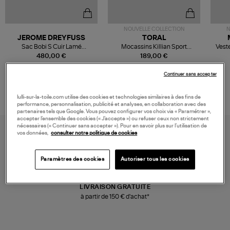
NOUVELLE COLLECTION
N
JEROME DREYFUSS
TORAL
Sac Bobi S Cuir Lamé
Mocassins Killian Sport
Veste
Champagne
Mousse
480,00 €
189,00 €
Continuer sans accepter
lulli-sur-la-toile.com utilise des cookies et technologies similaires à des fins de
performance, personnalisation, publicité et analyses, en collaboration avec des
partenaires tels que Google. Vous pouvez configurer vos choix via « Paramétrer »,
accepter l’ensemble des cookies (« J’accepte ») ou refuser ceux non strictement
nécessaires (« Continuer sans accepter »). Pour en savoir plus sur l’utilisation de
vos données,
consulter notre politique de cookies
Paramètres des cookies
Autoriser tous les cookies
LIVRAISON GRATUITE
à partir de 150 € d'achat*