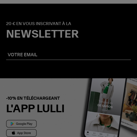
20 € EN VOUS INSCRIVANT À LA
NEWSLETTER
-10% EN TÉLÉCHARGEANT
L'APP LULLI