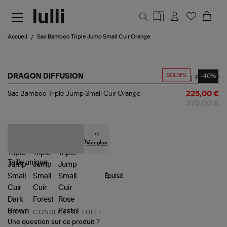
Aller au contenu principal
Accueil
Sac Bamboo Triple Jump Small Cuir Orange
SOLDES
-40%
DRAGON DIFFUSION
Partager
Sac
Sac Bamboo Triple Jump Small Cuir Orange
225,00 €
Bamboo
375,00 €
Triple
Jump
Small
Cuir
+
1
Orange
Voir plus
Taille
unique
Épuisé
VOTRE CONSEILLÈRE LULLI
Une question sur ce produit ?