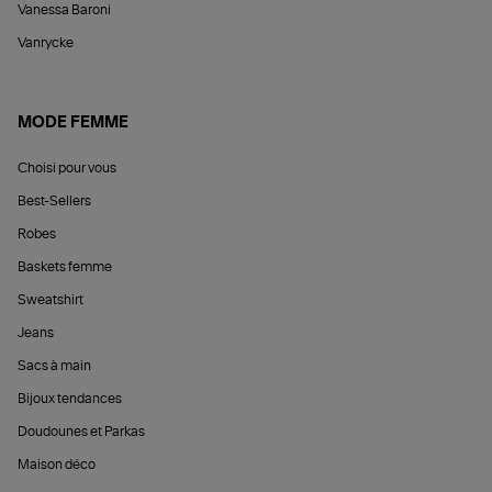
Vanessa Baroni
Vanrycke
MODE FEMME
Choisi pour vous
Best-Sellers
Robes
Baskets femme
Sweatshirt
Jeans
Sacs à main
Bijoux tendances
Doudounes et Parkas
Maison déco