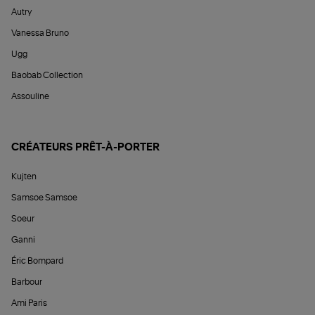
Autry
Vanessa Bruno
Ugg
Baobab Collection
Assouline
CRÉATEURS PRÊT-À-PORTER
Kujten
Samsoe Samsoe
Soeur
Ganni
Éric Bompard
Barbour
Ami Paris