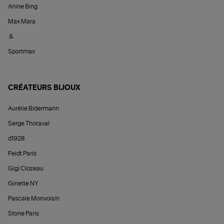
Anine Bing
Max Mara
&
Sportmax
CRÉATEURS BIJOUX
Aurélie Bidermann
Serge Thoraval
d1928
Feidt Paris
Gigi Clozeau
Ginette NY
Pascale Monvoisin
Stone Paris