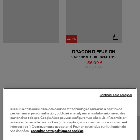
-40%
DRAGON DIFFUSION
Sac Minsu Cuir Pastel Pink
156,00 €
260,00 €
Continuer sans accepter
VOS DERNIERS PRODUITS VUS
lulli-sur-la-toile.com utilise des cookies et technologies similaires à des fins de
performance, personnalisation, publicité et analyses, en collaboration avec des
partenaires tels que Google. Vous pouvez configurer vos choix via « Paramétrer »,
accepter l’ensemble des cookies (« J’accepte ») ou refuser ceux non strictement
nécessaires (« Continuer sans accepter »). Pour en savoir plus sur l’utilisation de
vos données,
consulter notre politique de cookies