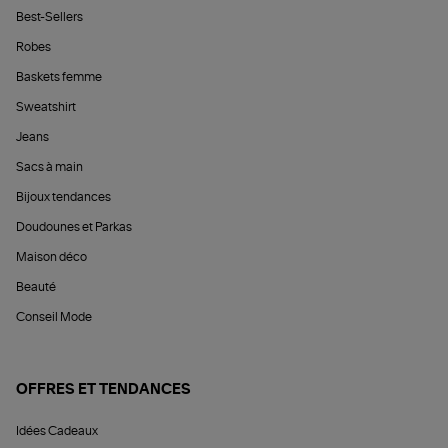
Best-Sellers
Robes
Baskets femme
Sweatshirt
Jeans
Sacs à main
Bijoux tendances
Doudounes et Parkas
Maison déco
Beauté
Conseil Mode
OFFRES ET TENDANCES
Idées Cadeaux