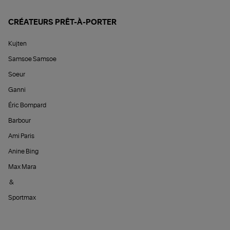
CRÉATEURS PRÊT-À-PORTER
Kujten
Samsoe Samsoe
Soeur
Ganni
Éric Bompard
Barbour
Ami Paris
Anine Bing
Max Mara
&
Sportmax