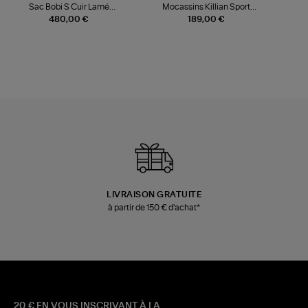
Sac Bobi S Cuir Lamé
Mocassins Killian Sport
Champagne
Mousse
480,00 €
189,00 €
LIVRAISON GRATUITE
à partir de 150 € d'achat*
20 € EN VOUS INSCRIVANT À LA