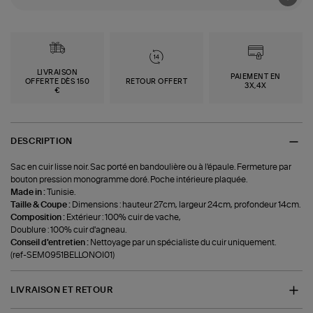
LIVRAISON
PAIEMENT EN
OFFERTE DÈS 150
RETOUR OFFERT
3X,4X
€
DESCRIPTION
Sac en cuir lisse noir. Sac porté en bandoulière ou à l'épaule. Fermeture par
bouton pression monogramme doré. Poche intérieure plaquée.
Made in :
Tunisie.
Taille & Coupe :
Dimensions : hauteur 27cm, largeur 24cm, profondeur 14cm.
Composition :
Extérieur : 100% cuir de vache,
Doublure : 100% cuir d'agneau.
Conseil d'entretien :
Nettoyage par un spécialiste du cuir uniquement.
(ref-SEM0951BELLONOI01)
LIVRAISON ET RETOUR