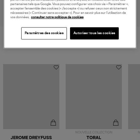
Sac Brioche Duffle Cuir Grainé
Sac Jess Hobo Noir
partenaires tels que Google. Vous pouvez configurer vos choix via « Paramétrer »,
Black
695,00 €
450,00 €
accepter l’ensemble des cookies (« J’accepte ») ou refuser ceux non strictement
nécessaires (« Continuer sans accepter »). Pour en savoir plus sur l’utilisation de
vos données,
consulter notre politique de cookies
Paramètres des cookies
Autoriser tous les cookies
VOS DERNIERS PRODUITS VUS
NOUVELLE COLLECTION
N
JEROME DREYFUSS
TORAL