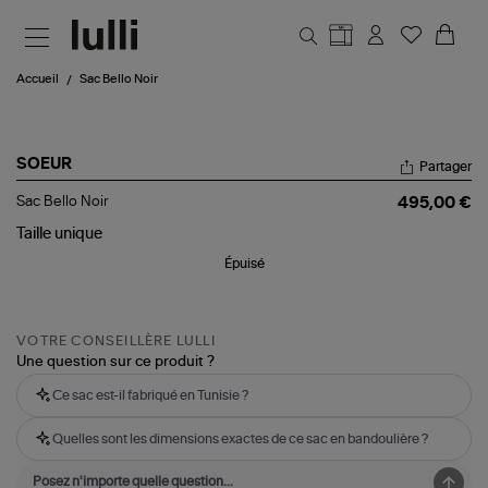
Aller au contenu principal
Accueil
Sac Bello Noir
SOEUR
Partager
Sac
Sac Bello Noir
495,00 €
Bello
Noir
Taille
unique
Épuisé
VOTRE CONSEILLÈRE LULLI
Une question sur ce produit ?
Ce sac est-il fabriqué en Tunisie ?
Quelles sont les dimensions exactes de ce sac en bandoulière ?