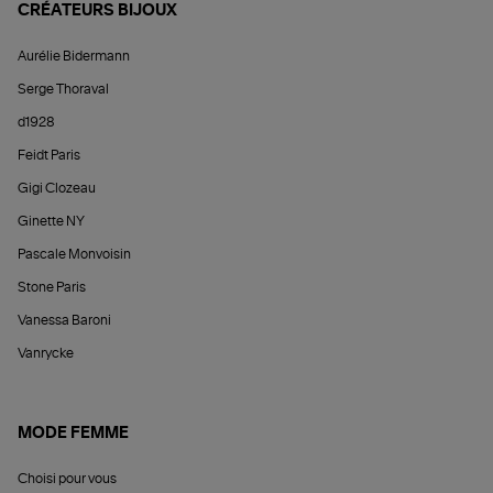
CRÉATEURS BIJOUX
Aurélie Bidermann
Serge Thoraval
d1928
Feidt Paris
Gigi Clozeau
Ginette NY
Pascale Monvoisin
Stone Paris
Vanessa Baroni
Vanrycke
MODE FEMME
Choisi pour vous