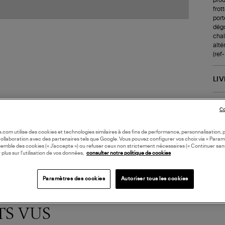
frot
port
dégo
chale
alté
(re
LI
DI
Co
oile.com utilise des cookies et technologies similaires à des fins de performance, personnalisation, p
collaboration avec des partenaires tels que Google. Vous pouvez configurer vos choix via « Param
semble des cookies (« J’accepte ») ou refuser ceux non strictement nécessaires (« Continuer san
 plus sur l’utilisation de vos données,
consulter notre politique de cookies
Paramètres des cookies
Autoriser tous les cookies
TS VUS