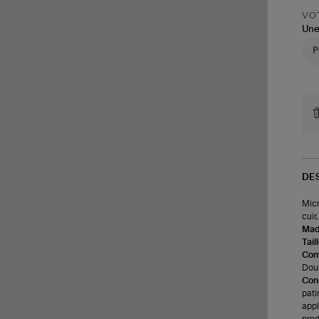
VOT
Une
DE
Micr
cuir
Made
Tail
Com
Doub
Cons
pati
appl
prod