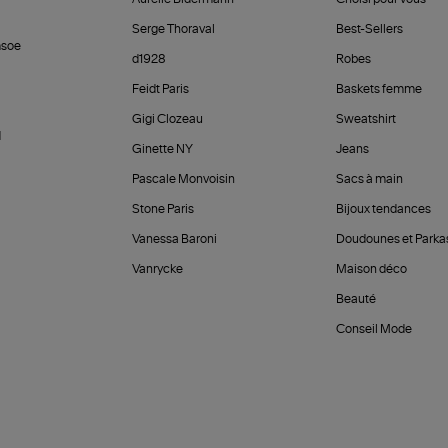
Serge Thoraval
Best-Sellers
soe
d1928
Robes
Feidt Paris
Baskets femme
Gigi Clozeau
Sweatshirt
d
Ginette NY
Jeans
Pascale Monvoisin
Sacs à main
Stone Paris
Bijoux tendances
Vanessa Baroni
Doudounes et Parka
Vanrycke
Maison déco
Beauté
Conseil Mode