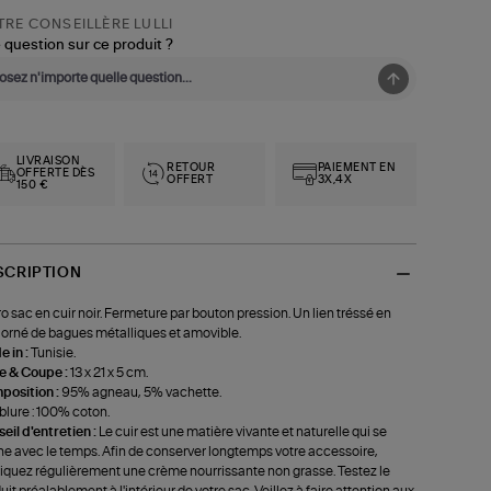
RE CONSEILLÈRE LULLI
 question sur ce produit ?
LIVRAISON
RETOUR
PAIEMENT EN
OFFERTE DÈS
OFFERT
3X,4X
150 €
SCRIPTION
o sac en cuir noir. Fermeture par bouton pression. Un lien tréssé en
, orné de bagues métalliques et amovible.
 in :
Tunisie.
le & Coupe :
13 x 21 x 5 cm.
position :
95% agneau, 5% vachette.
lure : 100% coton.
eil d'entretien :
Le cuir est une matière vivante et naturelle qui se
ne avec le temps. Afin de conserver longtemps votre accessoire,
iquez régulièrement une crème nourrissante non grasse. Testez le
uit préalablement à l'intérieur de votre sac. Veillez à faire attention aux