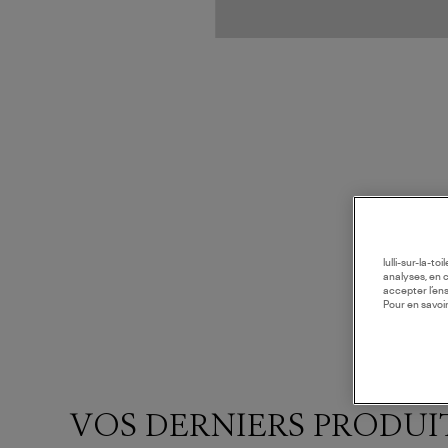
lulli-sur-la-t
analyses, en 
accepter l’en
Pour en savoir
VOS DERNIERS PRODUI