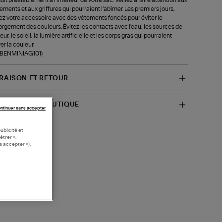
tements et aux griffures qui pourraient l'abîmer. Les premiers jours,
ez votre accessoire avec des vêtements foncés pour éviter le
rgement des couleurs. Évitez les contacts avec l'eau, les sources de
ur, le soleil, la lumière artificielle et les corps gras qui pourraient
rer la couleur.
f-BENMINIAG101)
VRAISON ET RETOUR
SPONIBILITÉ BOUTIQUE
ntinuer sans accepter
ublicité et
étrer »,
s accepter »).