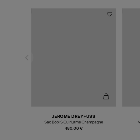
N
JEROME DREYFUSS
te
Sac Bobi S Cuir Lamé Champagne
M
480,00 €