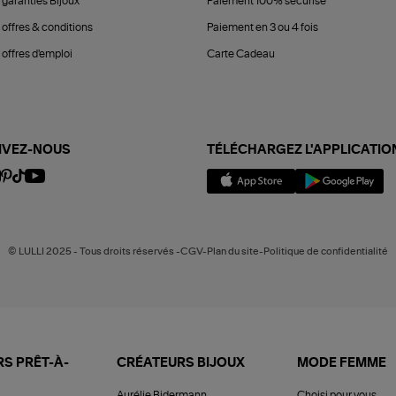
 garanties Bijoux
Paiement 100% sécurisé
 offres & conditions
Paiement en 3 ou 4 fois
offres d'emploi
Carte Cadeau
IVEZ-NOUS
TÉLÉCHARGEZ L'APPLICATIO
© LULLI 2025 - Tous droits réservés -CGV-Plan du site-Politique de confidentialité
S PRÊT-À-
CRÉATEURS BIJOUX
MODE FEMME
Aurélie Bidermann
Choisi pour vous