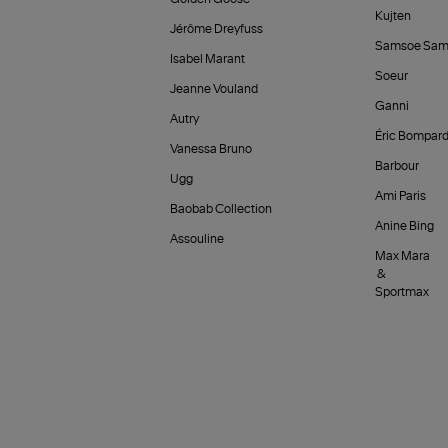
Kujten
Jérôme Dreyfuss
Samsoe Sam
Isabel Marant
Soeur
Jeanne Vouland
Ganni
Autry
Éric Bompar
Vanessa Bruno
Barbour
Ugg
Ami Paris
Baobab Collection
Anine Bing
Assouline
Max Mara
&
Sportmax