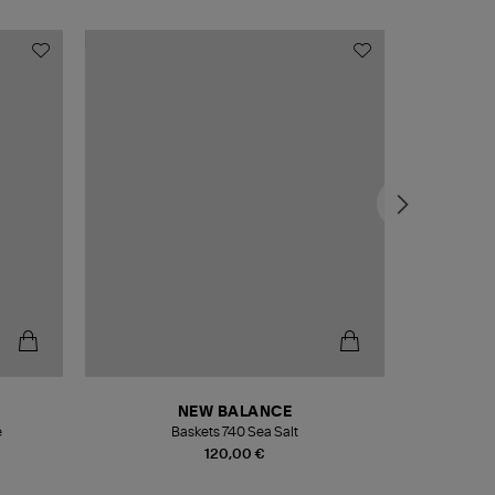
NEW BALANCE
e
Baskets 740 Sea Salt
Veste
120,00 €