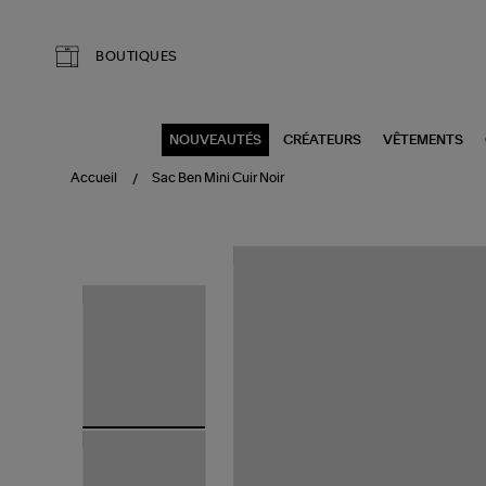
Aller au contenu principal
BOUTIQUES
NOUVEAUTÉS
CRÉATEURS
VÊTEMENTS
Accueil
Sac Ben Mini Cuir Noir