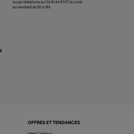
ou par téléphone au 04 91 44 61 67 du lundi
au vendredi de 9h à 18h.
N
OFFRES ET TENDANCES
Idées Cadeaux