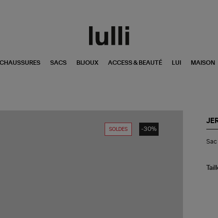
CHAUSSURES
SACS
BIJOUX
ACCESS & BEAUTÉ
LUI
MAISON
JE
-30%
SOLDES
Sa
Sac 
Be
Min
Cui
Noi
Tail