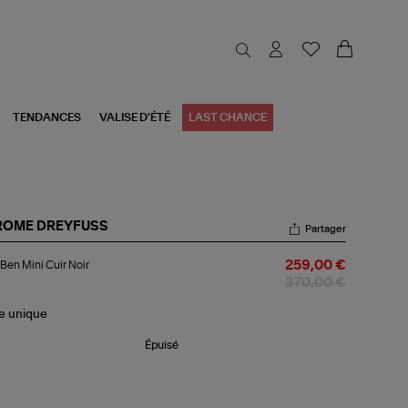
TENDANCES
VALISE D'ÉTÉ
LAST CHANCE
ROME DREYFUSS
Partager
c
Ben Mini Cuir Noir
259,00 €
n
i
370,00 €
r
r
le
unique
Épuisé