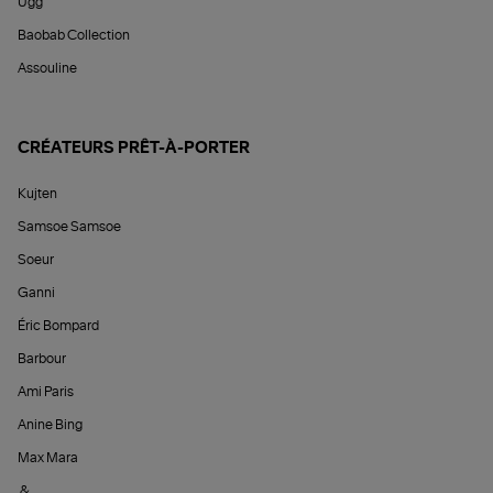
Ugg
Baobab Collection
Assouline
CRÉATEURS PRÊT-À-PORTER
Kujten
Samsoe Samsoe
Soeur
Ganni
Éric Bompard
Barbour
Ami Paris
Anine Bing
Max Mara
&