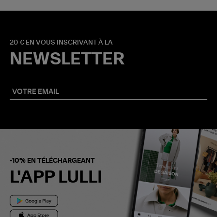
20 € EN VOUS INSCRIVANT À LA
NEWSLETTER
-10% EN TÉLÉCHARGEANT
L'APP LULLI