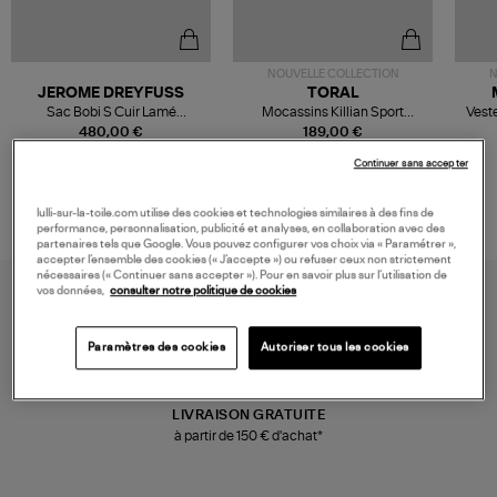
NOUVELLE COLLECTION
N
JEROME DREYFUSS
TORAL
Sac Bobi S Cuir Lamé
Mocassins Killian Sport
Veste
Champagne
Mousse
480,00 €
189,00 €
Continuer sans accepter
lulli-sur-la-toile.com utilise des cookies et technologies similaires à des fins de
performance, personnalisation, publicité et analyses, en collaboration avec des
partenaires tels que Google. Vous pouvez configurer vos choix via « Paramétrer »,
accepter l’ensemble des cookies (« J’accepte ») ou refuser ceux non strictement
nécessaires (« Continuer sans accepter »). Pour en savoir plus sur l’utilisation de
vos données,
consulter notre politique de cookies
Paramètres des cookies
Autoriser tous les cookies
LIVRAISON GRATUITE
à partir de 150 € d'achat*