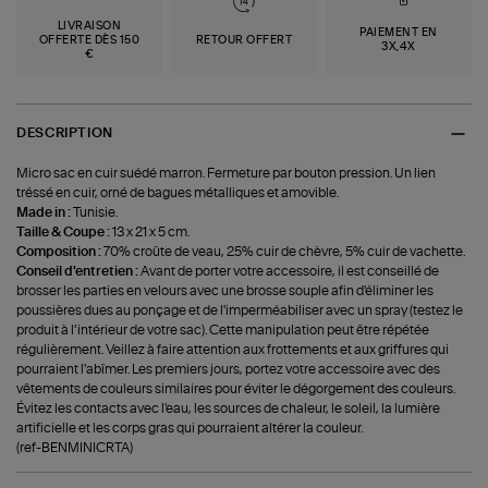
LIVRAISON
PAIEMENT EN
OFFERTE DÈS 150
RETOUR OFFERT
3X,4X
€
DESCRIPTION
Micro sac en cuir suédé marron. Fermeture par bouton pression. Un lien
tréssé en cuir, orné de bagues métalliques et amovible.
Made in :
Tunisie.
Taille & Coupe :
13 x 21 x 5 cm.
Composition :
70% croûte de veau, 25% cuir de chèvre, 5% cuir de vachette.
Conseil d'entretien :
Avant de porter votre accessoire, il est conseillé de
brosser les parties en velours avec une brosse souple afin d'éliminer les
poussières dues au ponçage et de l'imperméabiliser avec un spray (testez le
produit à l’intérieur de votre sac). Cette manipulation peut être répétée
régulièrement. Veillez à faire attention aux frottements et aux griffures qui
pourraient l'abîmer. Les premiers jours, portez votre accessoire avec des
vêtements de couleurs similaires pour éviter le dégorgement des couleurs.
Évitez les contacts avec l'eau, les sources de chaleur, le soleil, la lumière
artificielle et les corps gras qui pourraient altérer la couleur.
(ref-BENMINICRTA)