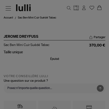
Aller au contenu principal
Accueil
Sac Ben Mini Cuir Suédé Tabac
JEROME DREYFUSS
Partager
Sac
Sac Ben Mini Cuir Suédé Tabac
370,00 €
Ben
Mini
Taille
unique
Cuir
Épuisé
Suédé
Tabac
VOTRE CONSEILLÈRE LULLI
Une question sur ce produit ?