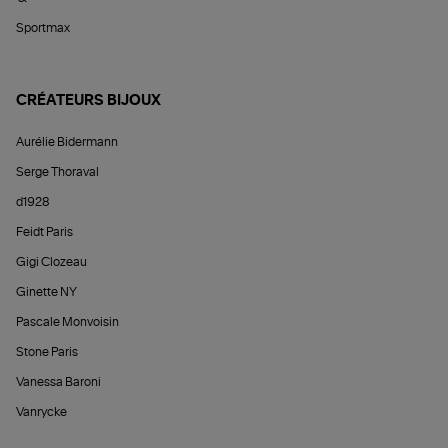
Sportmax
CRÉATEURS BIJOUX
Aurélie Bidermann
Serge Thoraval
d1928
Feidt Paris
Gigi Clozeau
Ginette NY
Pascale Monvoisin
Stone Paris
Vanessa Baroni
Vanrycke