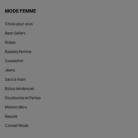
MODE FEMME
Choisi pour vous
Best-Sellers
Robes
Baskets femme
Sweatshirt
Jeans
Sacs à main
Bijoux tendances
Doudounes et Parkas
Maison déco
Beauté
Conseil Mode