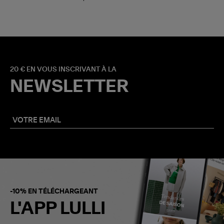
20 € EN VOUS INSCRIVANT À LA
NEWSLETTER
-10% EN TÉLÉCHARGEANT
L'APP LULLI