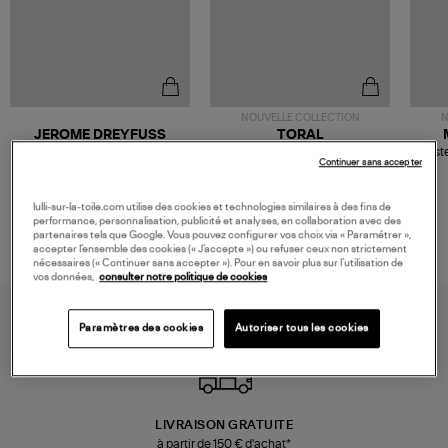
NOUVELLE COLLECTION
N
JEROME DREYFUSS
TORAL
Sac Bobi S Cuir Lamé
Mocassins Killian Sport
Veste
Continuer sans accepter
Champagne
Mousse
480,00 €
189,00 €
lulli-sur-la-toile.com utilise des cookies et technologies similaires à des fins de
performance, personnalisation, publicité et analyses, en collaboration avec des
partenaires tels que Google. Vous pouvez configurer vos choix via « Paramétrer »,
accepter l’ensemble des cookies (« J’accepte ») ou refuser ceux non strictement
nécessaires (« Continuer sans accepter »). Pour en savoir plus sur l’utilisation de
vos données,
consulter notre politique de cookies
Paramètres des cookies
Autoriser tous les cookies
LIVRAISON GRATUITE
à partir de 150 € d'achat*