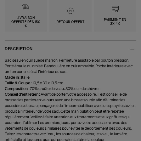
LIVRAISON
PAIEMENT EN
OFFERTE DÈS 150
RETOUR OFFERT
3X,4X
€
DESCRIPTION
Sac seau en cuir suédé marron. Fermeture ajustable par bouton pression.
Porté épaule ou croisé. Bandoulière en cuir amovible. Poche intérieure avec
un lien porte-clés à l’intérieur du sac.
Made in :
Italie.
Taille & Coupe :
19,5 x 30 x 13,5 cm.
Composition :
70% croûte de veau, 30% cuir de chèvre.
Conseil d'entretien :
Avant de porter votre accessoire, il est conseillé de
brosser les parties en velours avec une brosse souple afin d'éliminer les
poussières dues au ponçage et de l'imperméabiliser avec un spray (testez le
produit à l’intérieur de votre sac). Cette manipulation peut être répétée
régulièrement. Veillez à faire attention aux frottements et aux griffures qui
pourraient l'abîmer. Les premiers jours, portez votre accessoire avec des
vêtements de couleurs similaires pour éviter le dégorgement des couleurs.
Évitez les contacts avec l'eau, les sources de chaleur, le soleil, la lumière
artificielle et les corps gras qui pourraient altérer la couleur.