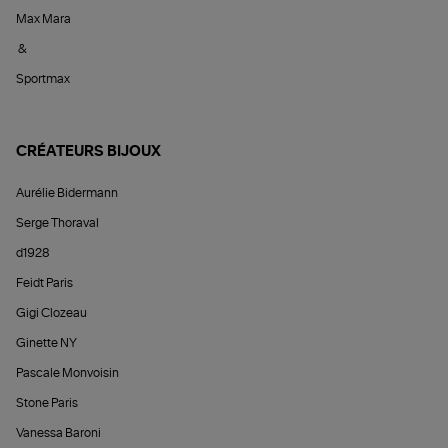
Max Mara
&
Sportmax
CRÉATEURS BIJOUX
Aurélie Bidermann
Serge Thoraval
d1928
Feidt Paris
Gigi Clozeau
Ginette NY
Pascale Monvoisin
Stone Paris
Vanessa Baroni