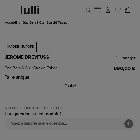
Aller au contenu principal
Accueil
Sac Ben S Cuir Suédé Tabac
MADE IN EUROPE
JEROME DREYFUSS
Partager
Sac
Sac Ben S Cuir Suédé Tabac
690,00 €
Ben
S
Taille
unique
Cuir
Épuisé
Suédé
Tabac
VOTRE CONSEILLÈRE LULLI
Une question sur ce produit ?