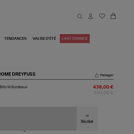
TENDANCES
VALISE D'ÉTÉ
LAST CHANCE
ROME DREYFUSS
Partager
c
Billy M Bordeaux
438,00 €
y
730,00 €
rdeaux
+
1
Voir plus