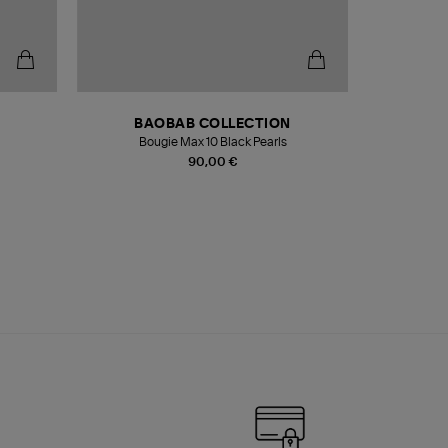
BAOBAB COLLECTION
Bougie Max 10 Black Pearls
Paréo Fou
90,00 €