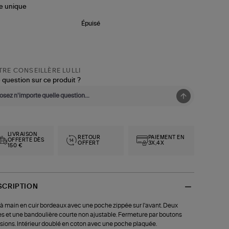
le
unique
Épuisé
RE CONSEILLÈRE LULLI
 question sur ce produit ?
LIVRAISON
RETOUR
PAIEMENT EN
OFFERTE DÈS
OFFERT
3X,4X
150 €
SCRIPTION
à main en cuir bordeaux avec une poche zippée sur l'avant. Deux
s et une bandoulière courte non ajustable. Fermeture par boutons
sions. Intérieur doublé en coton avec une poche plaquée.