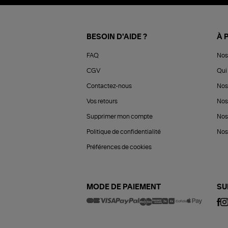
BESOIN D'AIDE ?
À 
FAQ
Nos
CGV
Qui 
Contactez-nous
Nos
Vos retours
Nos
Supprimer mon compte
Nos
Politique de confidentialité
Nos 
Préférences de cookies
MODE DE PAIEMENT
SU