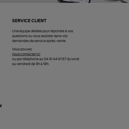
SERVICE CLIENT
Une équipe dédiée pour répondre à vos
questions ou vous assister dans vos
demandes de service après-vente.
Vous pouvez
nous contacter ici
ou par téléphone au 04 91 44 61 67 du lundi
au vendredi de 9h à 18h.
N