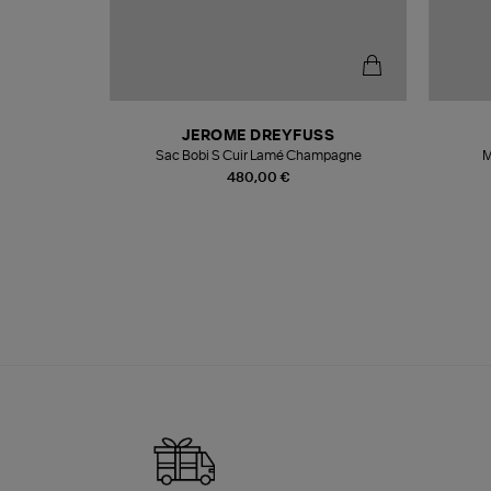
T
JEROME DREYFUSS
k
Sac Bobi S Cuir Lamé Champagne
M
480,00 €