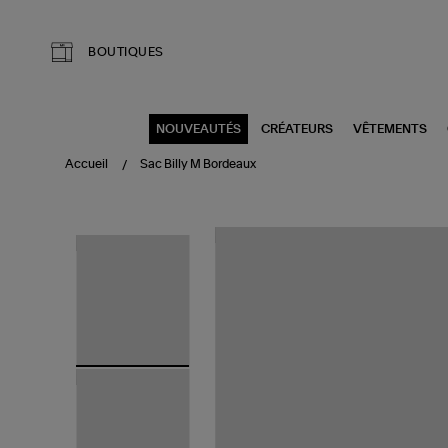
Aller au contenu principal
BOUTIQUES
NOUVEAUTÉS
CRÉATEURS
VÊTEMENTS
Accueil
Sac Billy M Bordeaux