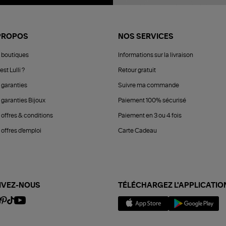
PROPOS
NOS SERVICES
 boutiques
Informations sur la livraison
est Lulli ?
Retour gratuit
 garanties
Suivre ma commande
 garanties Bijoux
Paiement 100% sécurisé
 offres & conditions
Paiement en 3 ou 4 fois
offres d'emploi
Carte Cadeau
IVEZ-NOUS
TÉLÉCHARGEZ L'APPLICATIO