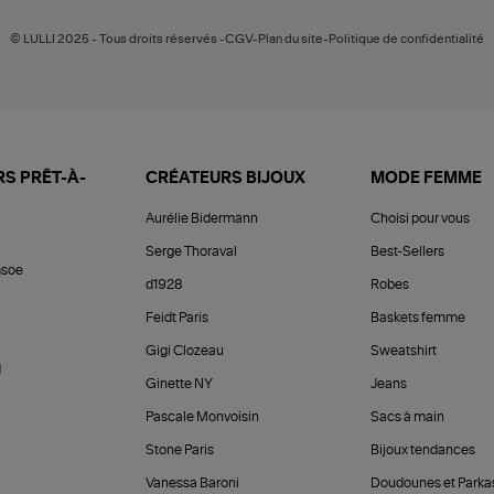
© LULLI 2025 - Tous droits réservés -CGV-Plan du site-Politique de confidentialité
S PRÊT-À-
CRÉATEURS BIJOUX
MODE FEMME
Aurélie Bidermann
Choisi pour vous
Serge Thoraval
Best-Sellers
soe
d1928
Robes
Feidt Paris
Baskets femme
Gigi Clozeau
Sweatshirt
d
Ginette NY
Jeans
Pascale Monvoisin
Sacs à main
Stone Paris
Bijoux tendances
Vanessa Baroni
Doudounes et Parka