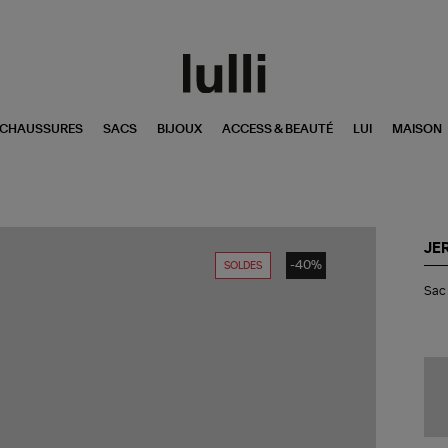
CHAUSSURES
SACS
BIJOUX
ACCESS & BEAUTÉ
LUI
MAISON
JE
-40%
SOLDES
Sa
Sac 
Bill
M
Bo