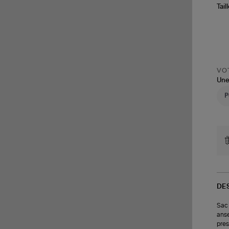
Tail
VOT
Une
DE
Sac 
anse
pres