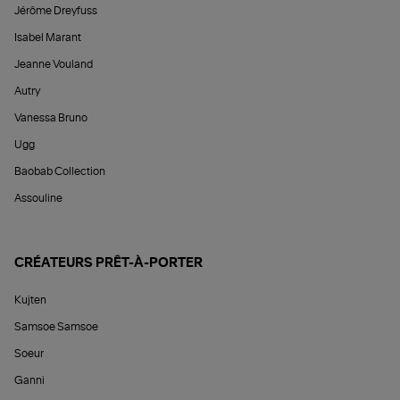
Jérôme Dreyfuss
Isabel Marant
Jeanne Vouland
Autry
Vanessa Bruno
Ugg
Baobab Collection
Assouline
CRÉATEURS PRÊT-À-PORTER
Kujten
Samsoe Samsoe
Soeur
Ganni