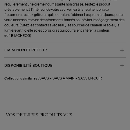
régulièrement une crème nourrissante non grasse. Testez le produit
préalablement à l'intérieur de votre sac. Veillez à faire attention aux
frottements et aux griffures qui pourraient l'abîmer. Les premiers jours, portez
votre accessoire avec des vêtements foncés pour éviter le dégorgement des
couleurs. Évitez les contacts avec l'eau, les sources de chaleur, le soleil, la
lumière artificielle et les corps gras qui pourraient altérer la couleur.
(ref-BIMCHECG)
LIVRAISON ET RETOUR
DISPONIBILITÉ BOUTIQUE
-
-
SACS
SACS A MAIN
SACS EN CUIR
Collections similaires :
VOS DERNIERS PRODUITS VUS