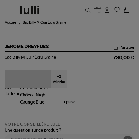
Aller au contenu principal
Accueil
Sac Billy M Cuir Écru Grainé
JEROME DREYFUSS
Partager
Sac
Sac Billy M Cuir Écru Grainé
730,00 €
Billy
M
Cuir
Écru
+
2
Grainé
Voir plus
Taille
unique
Épuisé
VOTRE CONSEILLÈRE LULLI
Une question sur ce produit ?