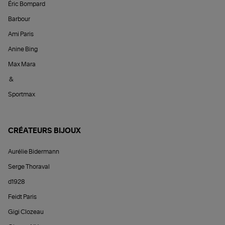
Éric Bompard
Barbour
Ami Paris
Anine Bing
Max Mara
&
Sportmax
CRÉATEURS BIJOUX
Aurélie Bidermann
Serge Thoraval
d1928
Feidt Paris
Gigi Clozeau