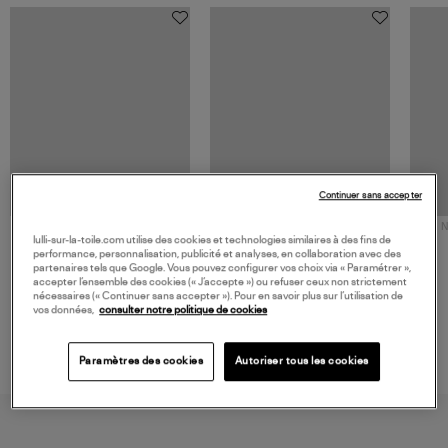
Continuer sans accepter
NOUVELLE COLLECTION
N
lulli-sur-la-toile.com utilise des cookies et technologies similaires à des fins de
JEROME DREYFUSS
TORAL
performance, personnalisation, publicité et analyses, en collaboration avec des
Sac Bobi S Cuir Lamé
Mocassins Killian Sport
partenaires tels que Google. Vous pouvez configurer vos choix via « Paramétrer »,
Champagne
Mousse
480,00 €
189,00 €
accepter l’ensemble des cookies (« J’accepte ») ou refuser ceux non strictement
nécessaires (« Continuer sans accepter »). Pour en savoir plus sur l’utilisation de
vos données,
consulter notre politique de cookies
Paramètres des cookies
Autoriser tous les cookies