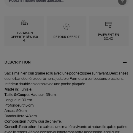
LIVRAISON
PAIEMENT EN
OFFERTE DÈS 150
RETOUR OFFERT
3X,4X
€
DESCRIPTION
Sac à main en cuir grainé écru avec une poche zippée sur l'avant. Deux anses
et une bandoulière courte non ajustable. Fermeture par boutons pressions.
Intérieur doublé en coton avec une poche plaquée.
Made in :
Tunisie.
Taille & Coupe :
Hauteur : 35 cm.
Longueur : 30 cm.
Profondeur : 15 cm.
Anses : 50 cm.
Bandoulière : 48 cm.
Composition :
100% cuir de chèvre.
Conseil d'entretien :
Le cuir est une matière vivante et naturelle qui se patine
avec le temps. Afin de conserver longtemps votre accessoire, appliquez