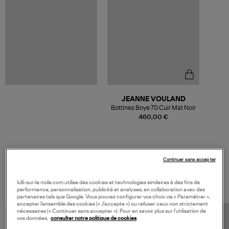
JEANNE VOULAND
Bottines Boye 70 Cuir Mat Noir
460,00 €
Continuer sans accepter
VOS DERNIERS PRODUITS VUS
lulli-sur-la-toile.com utilise des cookies et technologies similaires à des fins de
performance, personnalisation, publicité et analyses, en collaboration avec des
partenaires tels que Google. Vous pouvez configurer vos choix via « Paramétrer »,
accepter l’ensemble des cookies (« J’accepte ») ou refuser ceux non strictement
nécessaires (« Continuer sans accepter »). Pour en savoir plus sur l’utilisation de
vos données,
consulter notre politique de cookies