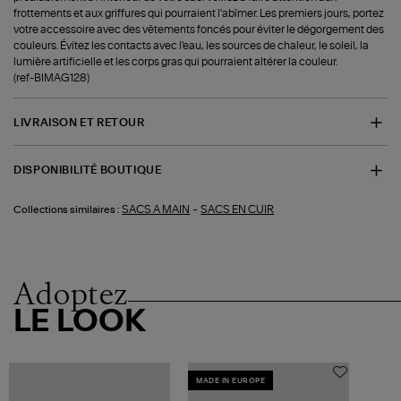
frottements et aux griffures qui pourraient l'abîmer. Les premiers jours, portez
votre accessoire avec des vêtements foncés pour éviter le dégorgement des
couleurs. Évitez les contacts avec l'eau, les sources de chaleur, le soleil, la
lumière artificielle et les corps gras qui pourraient altérer la couleur.
(ref-BIMAG128)
LIVRAISON ET RETOUR
DISPONIBILITÉ BOUTIQUE
-
SACS A MAIN
SACS EN CUIR
Collections similaires :
Adoptez
LE LOOK
MADE IN EUROPE