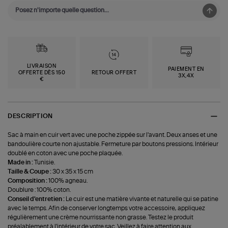
LIVRAISON
PAIEMENT EN
OFFERTE DÈS 150
RETOUR OFFERT
3X,4X
€
DESCRIPTION
Sac à main en cuir vert avec une poche zippée sur l'avant. Deux anses et une
bandoulière courte non ajustable. Fermeture par boutons pressions. Intérieur
doublé en coton avec une poche plaquée.
Made in :
Tunisie.
Taille & Coupe :
30 x 35 x 15 cm
Composition :
100% agneau.
Doublure : 100% coton.
Conseil d'entretien :
Le cuir est une matière vivante et naturelle qui se patine
avec le temps. Afin de conserver longtemps votre accessoire, appliquez
régulièrement une crème nourrissante non grasse. Testez le produit
préalablement à l'intérieur de votre sac. Veillez à faire attention aux