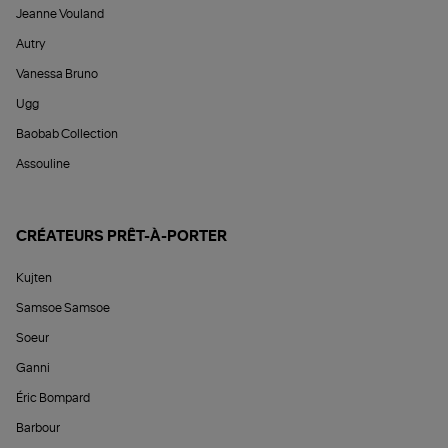
Jeanne Vouland
Autry
Vanessa Bruno
Ugg
Baobab Collection
Assouline
CRÉATEURS PRÊT-À-PORTER
Kujten
Samsoe Samsoe
Soeur
Ganni
Éric Bompard
Barbour