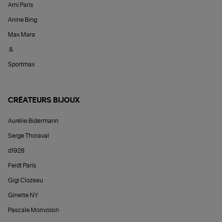
Ami Paris
Anine Bing
Max Mara
&
Sportmax
CRÉATEURS BIJOUX
Aurélie Bidermann
Serge Thoraval
d1928
Feidt Paris
Gigi Clozeau
Ginette NY
Pascale Monvoisin