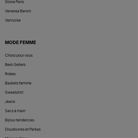
Stone Paris
Vanessa Baroni
Vanrycke
MODE FEMME
Choisi pour vous
Best-Sellers
Robes
Baskets femme
Sweatshirt
Jeans
Sacs à main
Bijoux tendances
Doudounes et Parkas