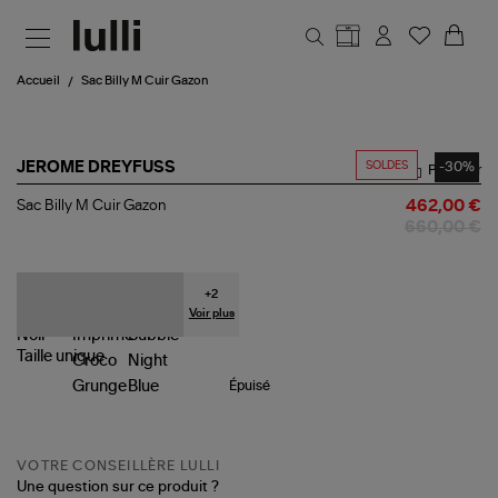
Aller au contenu principal
Accueil
Sac Billy M Cuir Gazon
SOLDES
-30%
JEROME DREYFUSS
Partager
Sac
Sac Billy M Cuir Gazon
462,00 €
Billy
660,00 €
M
Cuir
Gazon
+
2
Voir plus
Taille
unique
Épuisé
VOTRE CONSEILLÈRE LULLI
Une question sur ce produit ?