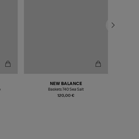
NEW BALANCE
e
Baskets 740 Sea Salt
Veste
120,00 €