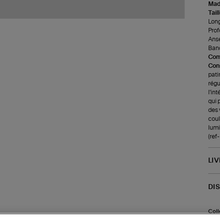
Made
Tail
Long
Prof
Anse
Band
Com
Cons
pati
régu
l'in
qui 
des 
coul
lumi
(ref
LI
DI
Coll