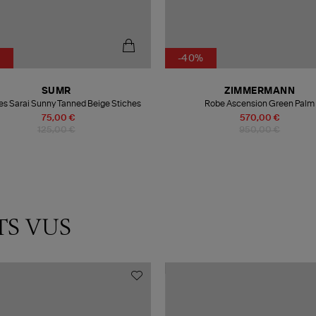
%
-40%
SUMR
ZIMMERMANN
es Sarai Sunny Tanned Beige Stiches
Robe Ascension Green Palm
75,00 €
570,00 €
125,00 €
950,00 €
TS VUS