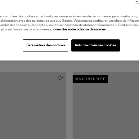
Co
oile.com utilise des cookies et technologies similaires à des fins de performance, personnalisation, p
collaboration avec des partenaires tels que Google. Vous pouvez configurer vos choix via « Param
semble des cookies (« J’accepte ») ou refuser ceux non strictement nécessaires (« Continuer san
 plus sur l’utilisation de vos données,
consulter notre politique de cookies
Paramètres des cookies
Autoriser tous les cookies
MADE IN EUROPE