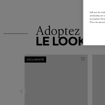
lulli-sur-la-t
analyses, en 
accepter l’en
Pour en savoir
Adoptez
LE LOOK
EXCLUSIVITÉ