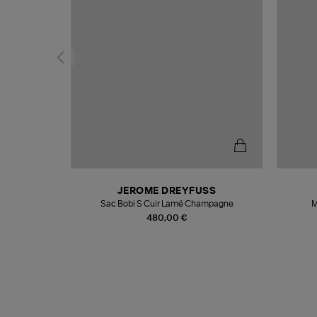
N
JEROME DREYFUSS
te
Sac Bobi S Cuir Lamé Champagne
M
480,00 €