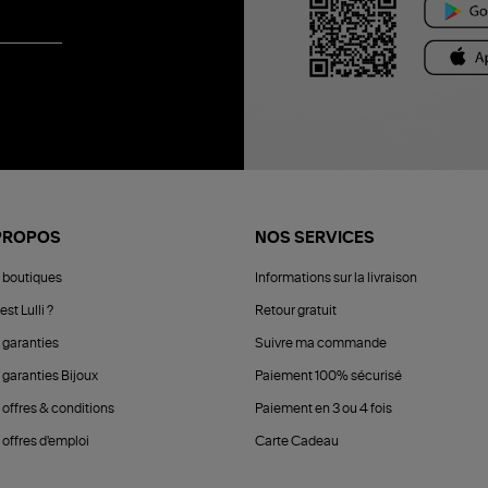
PROPOS
NOS SERVICES
 boutiques
Informations sur la livraison
est Lulli ?
Retour gratuit
 garanties
Suivre ma commande
 garanties Bijoux
Paiement 100% sécurisé
 offres & conditions
Paiement en 3 ou 4 fois
offres d'emploi
Carte Cadeau