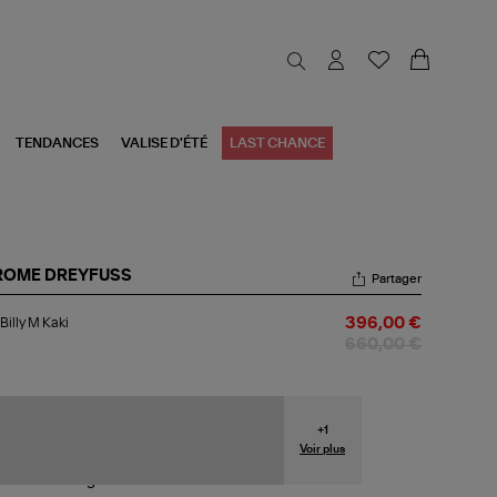
TENDANCES
VALISE D'ÉTÉ
LAST CHANCE
ROME DREYFUSS
Partager
c
Billy M Kaki
396,00 €
y
660,00 €
i
+
1
Voir plus