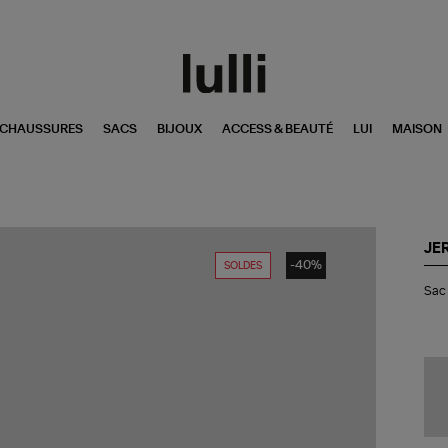
CHAUSSURES
SACS
BIJOUX
ACCESS & BEAUTÉ
LUI
MAISON
JE
-40%
SOLDES
Sa
Sac 
Bill
M
Kak