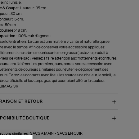
 in :
Tunisie.
le & Coupe :
Hauteur : 35 cm.
ueur : 30 cm.
ondeur : 15 cm.
s : 50 cm.
oulière : 48 cm.
position :
100% cuir d'agneau.
eil d'entretien :
Le cuir est une matière vivante et naturelle qui se
ne avec le temps. Afin de conserver votre accessoire appliquez
lièrement une crème nourrissante non grasse (testez le produit à
térieur de votre sac). Veillez à faire attention aux frottements et griffures
pourraient l’abîmer. Les premiers jours, portez votre accessoire avec
vêtements de couleurs similaires pour éviter le dégorgement des
eurs. Évitez les contacts avec l'eau, les sources de chaleur, le soleil, la
ère artificielle et les corps gras qui pourraient altérer la couleur.
-BIMAG131)
VRAISON ET RETOUR
SPONIBILITÉ BOUTIQUE
SACS A MAIN
-
SACS EN CUIR
ections similaires :