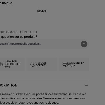
le
unique
Épuisé
RE CONSEILLÈRE LULLI
 question sur ce produit ?
LIVRAISON
RETOUR
PAIEMENT EN
OFFERTE DÈS
OFFERT
3X,4X
150 €
SCRIPTION
à main en cuir kaki avec une poche zippée sur l'avant. Deux anses et
bandoulière courte non ajustable. Fermeture par boutons pressions.
rieur doublé en coton avec une poche plaquée.