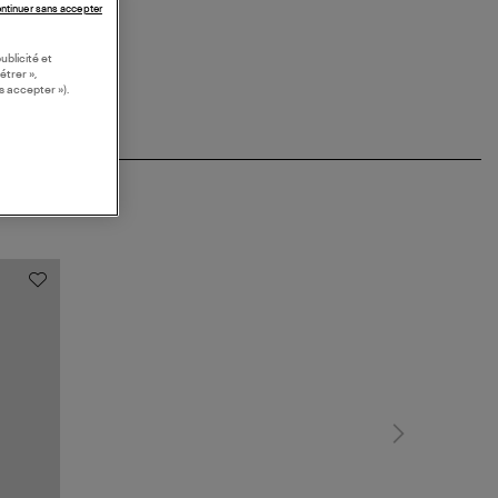
ntinuer sans accepter
ublicité et
étrer »,
s accepter »).