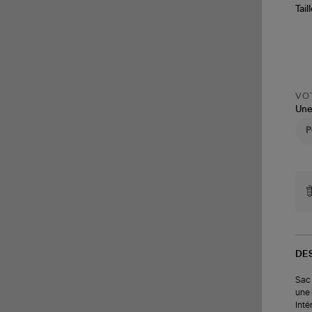
Tail
VOT
Une
DE
Sac 
une 
Inté