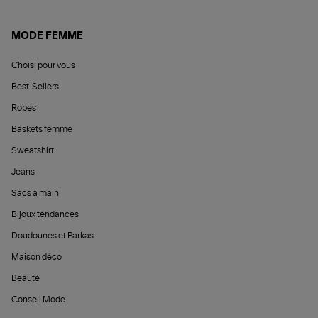
MODE FEMME
Choisi pour vous
Best-Sellers
Robes
Baskets femme
Sweatshirt
Jeans
Sacs à main
Bijoux tendances
Doudounes et Parkas
Maison déco
Beauté
Conseil Mode