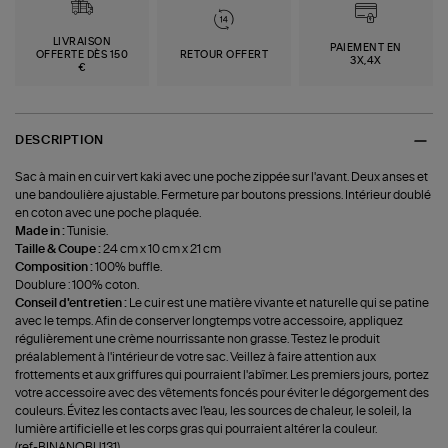
LIVRAISON
PAIEMENT EN
OFFERTE DÈS 150
RETOUR OFFERT
3X,4X
€
DESCRIPTION
Sac à main en cuir vert kaki avec une poche zippée sur l'avant. Deux anses et
une bandoulière ajustable. Fermeture par boutons pressions. Intérieur doublé
en coton avec une poche plaquée.
Made in :
Tunisie.
Taille & Coupe :
24 cm x 10 cm x 21 cm
Composition :
100% buffle.
Doublure : 100% coton.
Conseil d'entretien :
Le cuir est une matière vivante et naturelle qui se patine
avec le temps. Afin de conserver longtemps votre accessoire, appliquez
régulièrement une crème nourrissante non grasse. Testez le produit
préalablement à l'intérieur de votre sac. Veillez à faire attention aux
frottements et aux griffures qui pourraient l'abîmer. Les premiers jours, portez
votre accessoire avec des vêtements foncés pour éviter le dégorgement des
couleurs. Évitez les contacts avec l'eau, les sources de chaleur, le soleil, la
lumière artificielle et les corps gras qui pourraient altérer la couleur.
(ref-BINANOBU131)