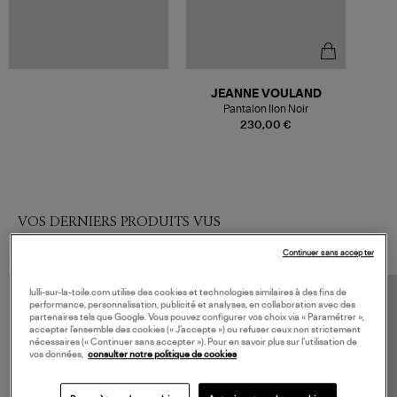
JEANNE VOULAND
Pantalon Ilon Noir
230,00 €
VOS DERNIERS PRODUITS VUS
Continuer sans accepter
lulli-sur-la-toile.com utilise des cookies et technologies similaires à des fins de
performance, personnalisation, publicité et analyses, en collaboration avec des
partenaires tels que Google. Vous pouvez configurer vos choix via « Paramétrer »,
accepter l’ensemble des cookies (« J’accepte ») ou refuser ceux non strictement
nécessaires (« Continuer sans accepter »). Pour en savoir plus sur l’utilisation de
vos données,
consulter notre politique de cookies