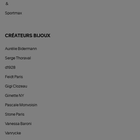
&
Sportmax
CRÉATEURS BIJOUX
Aurélie Bidermann
Serge Thoraval
d1928
Feidt Paris
Gigi Clozeau
Ginette NY
Pascale Monvoisin
Stone Paris
Vanessa Baroni
Vanrycke