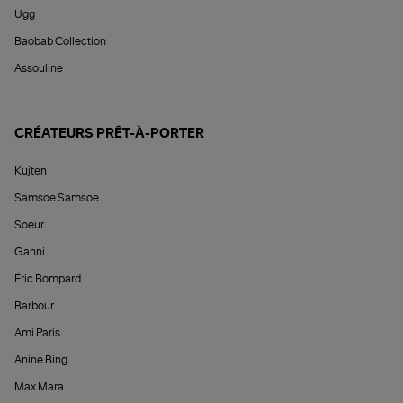
Ugg
Baobab Collection
Assouline
CRÉATEURS PRÊT-À-PORTER
Kujten
Samsoe Samsoe
Soeur
Ganni
Éric Bompard
Barbour
Ami Paris
Anine Bing
Max Mara