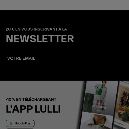
20 € EN VOUS INSCRIVANT À LA
NEWSLETTER
-10% EN TÉLÉCHARGEANT
L'APP LULLI