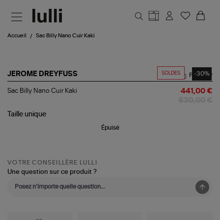
Aller au contenu principal
Accueil
Sac Billy Nano Cuir Kaki
SOLDES
-30%
JEROME DREYFUSS
Partager
Sac
Sac Billy Nano Cuir Kaki
441,00 €
Billy
630,00 €
Nano
Cuir
Taille
unique
Kaki
Épuisé
VOTRE CONSEILLÈRE LULLI
Une question sur ce produit ?