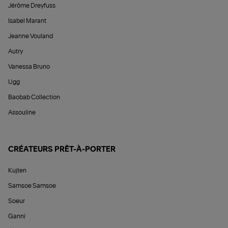
Jérôme Dreyfuss
Isabel Marant
Jeanne Vouland
Autry
Vanessa Bruno
Ugg
Baobab Collection
Assouline
CRÉATEURS PRÊT-À-PORTER
Kujten
Samsoe Samsoe
Soeur
Ganni