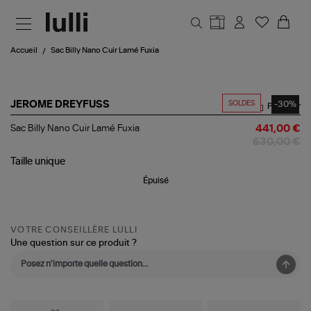
Aller au contenu principal
Accueil
Sac Billy Nano Cuir Lamé Fuxia
SOLDES
-30%
JEROME DREYFUSS
Partager
Sac
Sac Billy Nano Cuir Lamé Fuxia
441,00 €
Billy
630,00 €
Nano
Cuir
Taille
unique
Lamé
Épuisé
Fuxia
VOTRE CONSEILLÈRE LULLI
Une question sur ce produit ?