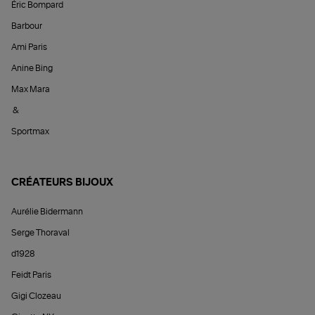
Éric Bompard
Barbour
Ami Paris
Anine Bing
Max Mara
&
Sportmax
CRÉATEURS BIJOUX
Aurélie Bidermann
Serge Thoraval
d1928
Feidt Paris
Gigi Clozeau