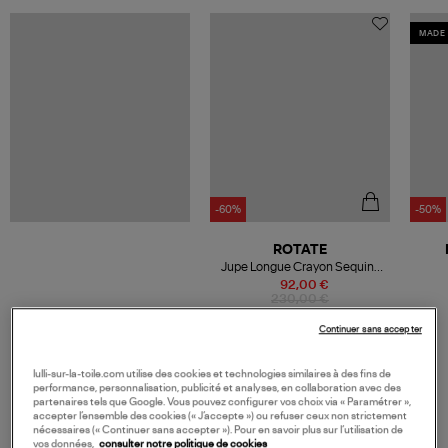
MADE 
-60%
-50%
ROTATE
Jupe Longue Crayon Sequins
Fuchsia Rose
92,00 €
230,00 €
Continuer sans accepter
lulli-sur-la-toile.com utilise des cookies et technologies similaires à des fins de
performance, personnalisation, publicité et analyses, en collaboration avec des
VOS DERNIERS PRODUITS VUS
partenaires tels que Google. Vous pouvez configurer vos choix via « Paramétrer »,
accepter l’ensemble des cookies (« J’accepte ») ou refuser ceux non strictement
nécessaires (« Continuer sans accepter »). Pour en savoir plus sur l’utilisation de
vos données,
consulter notre politique de cookies