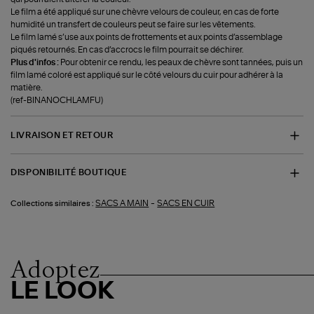
Le film a été appliqué sur une chèvre velours de couleur, en cas de forte
humidité un transfert de couleurs peut se faire sur les vêtements.
Le film lamé s’use aux points de frottements et aux points d’assemblage
piqués retournés. En cas d’accrocs le film pourrait se déchirer.
Plus d'infos :
Pour obtenir ce rendu, les peaux de chèvre sont tannées, puis un
film lamé coloré est appliqué sur le côté velours du cuir pour adhérer à la
matière.
(ref-BINANOCHLAMFU)
LIVRAISON ET RETOUR
DISPONIBILITÉ BOUTIQUE
-
SACS A MAIN
SACS EN CUIR
Collections similaires :
Adoptez
LE LOOK