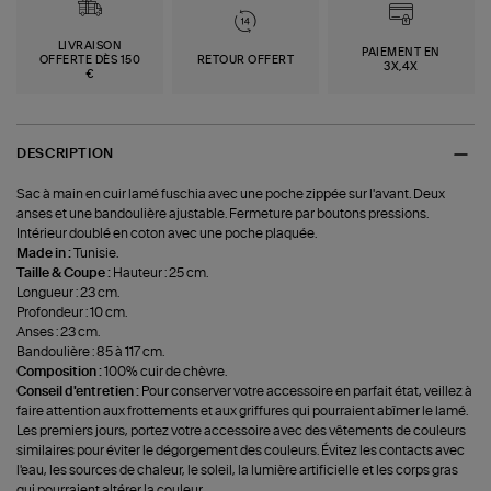
LIVRAISON
PAIEMENT EN
OFFERTE DÈS 150
RETOUR OFFERT
3X,4X
€
DESCRIPTION
Sac à main en cuir lamé fuschia avec une poche zippée sur l'avant. Deux
anses et une bandoulière ajustable. Fermeture par boutons pressions.
Intérieur doublé en coton avec une poche plaquée.
Made in :
Tunisie.
Taille & Coupe :
Hauteur : 25 cm.
Longueur : 23 cm.
Profondeur : 10 cm.
Anses : 23 cm.
Bandoulière : 85 à 117 cm.
Composition :
100% cuir de chèvre.
Conseil d'entretien :
Pour conserver votre accessoire en parfait état, veillez à
faire attention aux frottements et aux griffures qui pourraient abîmer le lamé.
Les premiers jours, portez votre accessoire avec des vêtements de couleurs
similaires pour éviter le dégorgement des couleurs. Évitez les contacts avec
l'eau, les sources de chaleur, le soleil, la lumière artificielle et les corps gras
qui pourraient altérer la couleur.