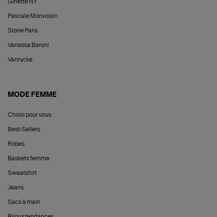
Ginette NY
Pascale Monvoisin
Stone Paris
Vanessa Baroni
Vanrycke
MODE FEMME
Choisi pour vous
Best-Sellers
Robes
Baskets femme
Sweatshirt
Jeans
Sacs à main
Bijoux tendances