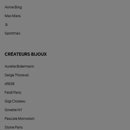
Anine Bing
Max Mara
&
Sportmax
CRÉATEURS BIJOUX
Aurélie Bidermann
Serge Thoraval
d1928
Feidt Paris
Gigi Clozeau
Ginette NY
Pascale Monvoisin
Stone Paris