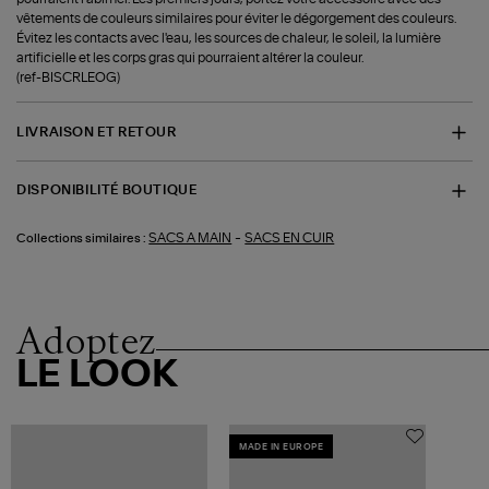
vêtements de couleurs similaires pour éviter le dégorgement des couleurs.
Évitez les contacts avec l'eau, les sources de chaleur, le soleil, la lumière
artificielle et les corps gras qui pourraient altérer la couleur.
(ref-BISCRLEOG)
LIVRAISON ET RETOUR
DISPONIBILITÉ BOUTIQUE
-
SACS A MAIN
SACS EN CUIR
Collections similaires :
Adoptez
LE LOOK
MADE IN EUROPE