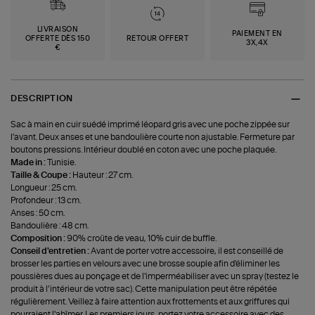
LIVRAISON
PAIEMENT EN
OFFERTE DÈS 150
RETOUR OFFERT
3X,4X
€
DESCRIPTION
Sac à main en cuir suédé imprimé léopard gris avec une poche zippée sur
l'avant. Deux anses et une bandoulière courte non ajustable. Fermeture par
boutons pressions. Intérieur doublé en coton avec une poche plaquée.
Made in :
Tunisie.
Taille & Coupe :
Hauteur : 27 cm.
Longueur : 25 cm.
Profondeur : 13 cm.
Anses : 50 cm.
Bandoulière : 48 cm.
Composition :
90% croûte de veau, 10% cuir de buffle.
Conseil d'entretien :
Avant de porter votre accessoire, il est conseillé de
brosser les parties en velours avec une brosse souple afin d'éliminer les
poussières dues au ponçage et de l'imperméabiliser avec un spray (testez le
produit à l’intérieur de votre sac). Cette manipulation peut être répétée
régulièrement. Veillez à faire attention aux frottements et aux griffures qui
pourraient l'abîmer. Les premiers jours, portez votre accessoire avec des