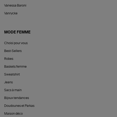
Vanessa Baroni
Vanrycke
MODE FEMME
Choisi pour vous
Best-Sellers
Robes
Baskets femme
Sweatshirt
Jeans
Sacs à main
Bijoux tendances
Doudounes et Parkas
Maison déco