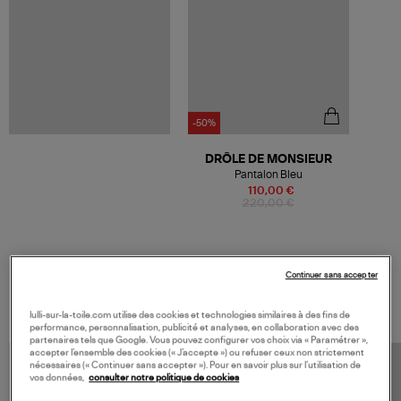
-50%
DRÔLE DE MONSIEUR
Pantalon Bleu
110,00 €
220,00 €
Continuer sans accepter
VOS DERNIERS PRODUITS VUS
lulli-sur-la-toile.com utilise des cookies et technologies similaires à des fins de
performance, personnalisation, publicité et analyses, en collaboration avec des
partenaires tels que Google. Vous pouvez configurer vos choix via « Paramétrer »,
accepter l’ensemble des cookies (« J’accepte ») ou refuser ceux non strictement
nécessaires (« Continuer sans accepter »). Pour en savoir plus sur l’utilisation de
vos données,
consulter notre politique de cookies