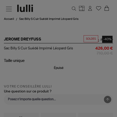
Aller au contenu principal
Accueil
Sac Billy S Cuir Suédé Imprimé Léopard Gris
SOLDES
-40%
JEROME DREYFUSS
Partager
Sac
Sac Billy S Cuir Suédé Imprimé Léopard Gris
426,00 €
Billy
710,00 €
S
Cuir
Taille
unique
Suédé
Épuisé
Imprimé
Léopard
Gris
VOTRE CONSEILLÈRE LULLI
Une question sur ce produit ?