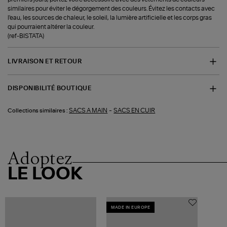
similaires pour éviter le dégorgement des couleurs. Évitez les contacts avec
l'eau, les sources de chaleur, le soleil, la lumière artificielle et les corps gras
qui pourraient altérer la couleur.
(ref-BISTATA)
LIVRAISON ET RETOUR
DISPONIBILITÉ BOUTIQUE
-
SACS A MAIN
SACS EN CUIR
Collections similaires :
Adoptez
LE LOOK
MADE IN EUROPE