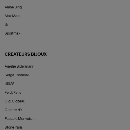
Anine Bing
Max Mara
&
Sportmax
CRÉATEURS BIJOUX
Aurélie Bidermann
Serge Thoraval
d1928
Feidt Paris
Gigi Clozeau
Ginette NY
Pascale Monvoisin
Stone Paris