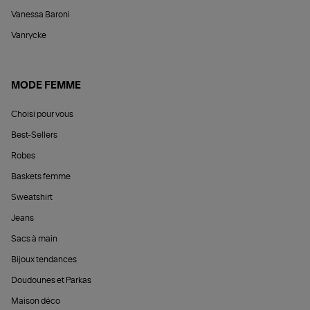
Vanessa Baroni
Vanrycke
MODE FEMME
Choisi pour vous
Best-Sellers
Robes
Baskets femme
Sweatshirt
Jeans
Sacs à main
Bijoux tendances
Doudounes et Parkas
Maison déco