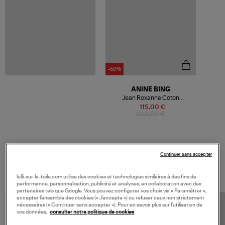
-50%
ANINE BING
Jean Roxanne Coton
Organique Crème
115,00 €
230,00 €
Continuer sans accepter
VOS DERNIERS PRODUITS VUS
lulli-sur-la-toile.com utilise des cookies et technologies similaires à des fins de
performance, personnalisation, publicité et analyses, en collaboration avec des
partenaires tels que Google. Vous pouvez configurer vos choix via « Paramétrer »,
accepter l’ensemble des cookies (« J’accepte ») ou refuser ceux non strictement
nécessaires (« Continuer sans accepter »). Pour en savoir plus sur l’utilisation de
vos données,
consulter notre politique de cookies