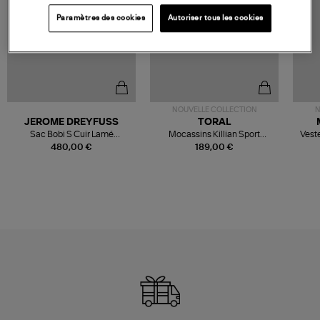
Paramètres des cookies
Autoriser tous les cookies
NOUVELLE COLLECTION
N
JEROME DREYFUSS
TORAL
Sac Bobi S Cuir Lamé
Mocassins Killian Sport
Veste
Champagne
Mousse
480,00 €
189,00 €