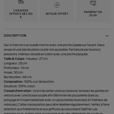
LIVRAISON
PAIEMENT EN
OFFERTE DÈS 150
RETOUR OFFERT
3X,4X
€
DESCRIPTION
Sac à main en cuir suédé marron avec une poche zippée sur l'avant. Deux
anses et une bandoulière courte non ajustable. Fermeture par boutons
pressions. Intérieur doublé en coton avec une poche plaquée.
Taille & Coupe :
Hauteur : 27 cm.
Longueur : 25 cm.
Profondeur : 13 cm.
Anses : 50 cm.
Bandoulière : 48 cm.
Composition :
100% cuir de taurillon.
Doublure : 100% coton.
Conseil d'entretien :
Avant de porter votre accessoire, brossez les parties en
velours avec une brosse souple afin d'éliminer les poussières dues au
ponçage et l'imperméabiliser avec un spray (testez le produit à l’intérieur de
votre sac). Cette manipulation peut être répétée régulièrement. Veillez à faire
attention aux frottements et aux griffures qui pourraient l'abîmer. Les
premiers jours, portez votre accessoire avec des vêtements de couleurs