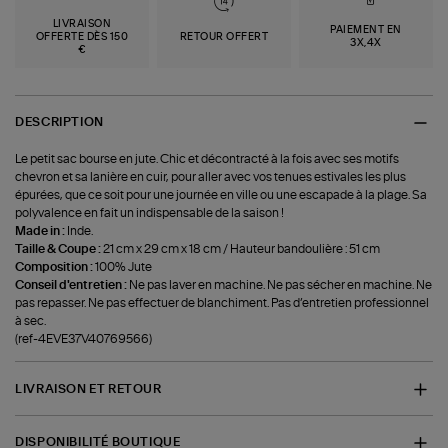
LIVRAISON
PAIEMENT EN
OFFERTE DÈS 150
RETOUR OFFERT
3X,4X
€
DESCRIPTION
Le petit sac bourse en jute. Chic et décontracté à la fois avec ses motifs
chevron et sa lanière en cuir, pour aller avec vos tenues estivales les plus
épurées, que ce soit pour une journée en ville ou une escapade à la plage. Sa
polyvalence en fait un indispensable de la saison !
Made in :
Inde.
Taille & Coupe :
21 cm x 29 cm x 18 cm / Hauteur bandoulière : 51 cm
Composition :
100% Jute
Conseil d'entretien :
Ne pas laver en machine. Ne pas sécher en machine. Ne
pas repasser. Ne pas effectuer de blanchiment. Pas d’entretien professionnel
à sec.
(ref-4EVE37V40769566)
LIVRAISON ET RETOUR
DISPONIBILITÉ BOUTIQUE