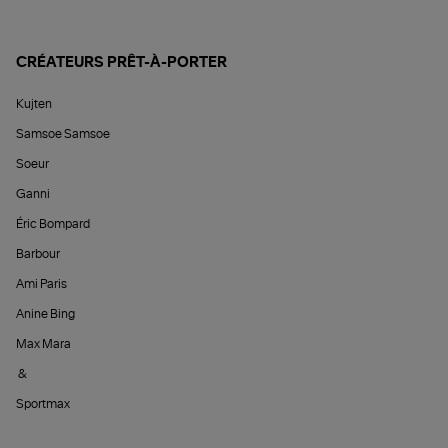
CRÉATEURS PRÊT-À-PORTER
Kujten
Samsoe Samsoe
Soeur
Ganni
Éric Bompard
Barbour
Ami Paris
Anine Bing
Max Mara
&
Sportmax