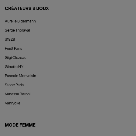
CRÉATEURS BIJOUX
Aurélie Bidermann
Serge Thoraval
d1928
Feidt Paris
Gigi Clozeau
Ginette NY
Pascale Monvoisin
Stone Paris
Vanessa Baroni
Vanrycke
MODE FEMME