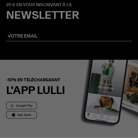
20 € EN VOUS INSCRIVANT À LA
NEWSLETTER
-10% EN TÉLÉCHARGEANT
L'APP LULLI