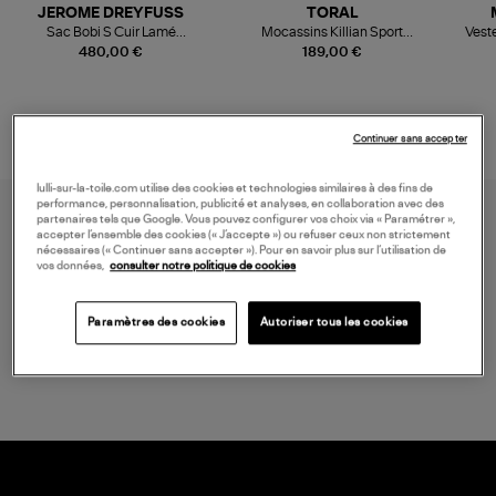
JEROME DREYFUSS
TORAL
Sac Bobi S Cuir Lamé
Mocassins Killian Sport
Veste
Champagne
Mousse
480,00 €
189,00 €
Continuer sans accepter
lulli-sur-la-toile.com utilise des cookies et technologies similaires à des fins de
performance, personnalisation, publicité et analyses, en collaboration avec des
partenaires tels que Google. Vous pouvez configurer vos choix via « Paramétrer »,
accepter l’ensemble des cookies (« J’accepte ») ou refuser ceux non strictement
nécessaires (« Continuer sans accepter »). Pour en savoir plus sur l’utilisation de
vos données,
consulter notre politique de cookies
Paramètres des cookies
Autoriser tous les cookies
LIVRAISON GRATUITE
à partir de 150€ d'achats*