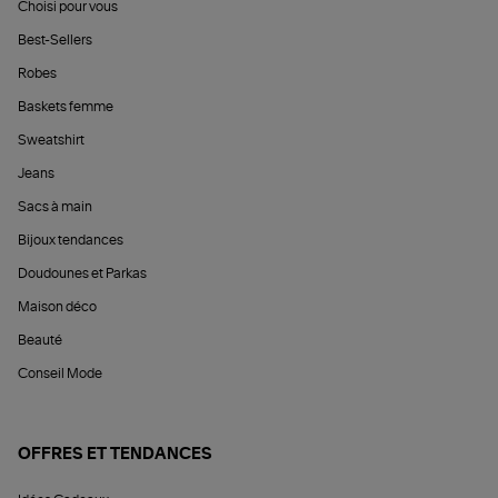
Choisi pour vous
Best-Sellers
Robes
Baskets femme
Sweatshirt
Jeans
Sacs à main
Bijoux tendances
Doudounes et Parkas
Maison déco
Beauté
Conseil Mode
OFFRES ET TENDANCES