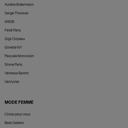
Aurélie Bidermann
Serge Thoraval
d1928
Feidt Paris
Gigi Clozeau
Ginette NY
Pascale Monvoisin
Stone Paris
Vanessa Baroni
Vanrycke
MODE FEMME
Choisi pour vous
Best-Sellers