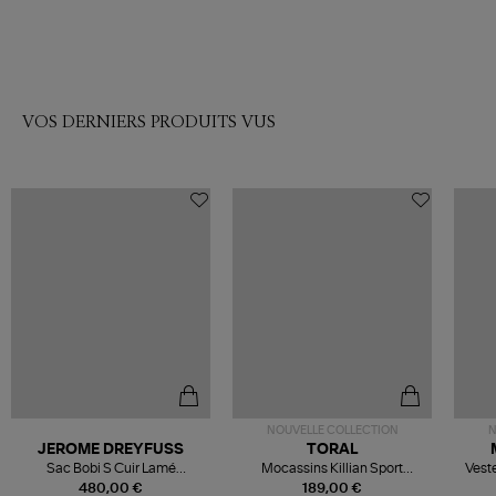
VOS DERNIERS PRODUITS VUS
NOUVELLE COLLECTION
N
JEROME DREYFUSS
TORAL
Sac Bobi S Cuir Lamé
Mocassins Killian Sport
Veste
Champagne
Mousse
480,00 €
189,00 €