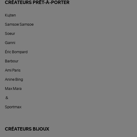
CRÉATEURS PRÊT-À-PORTER
Kujten
Samsoe Samsoe
Soeur
Ganni
Éric Bompard
Barbour
Ami Paris
Anine Bing
Max Mara
&
Sportmax
CRÉATEURS BIJOUX