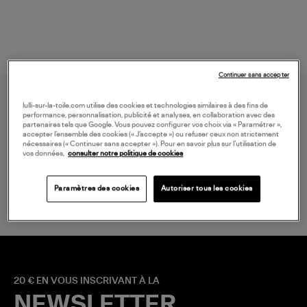
Continuer sans accepter
lulli-sur-la-toile.com utilise des cookies et technologies similaires à des fins de
performance, personnalisation, publicité et analyses, en collaboration avec des
partenaires tels que Google. Vous pouvez configurer vos choix via « Paramétrer »,
accepter l’ensemble des cookies (« J’accepte ») ou refuser ceux non strictement
nécessaires (« Continuer sans accepter »). Pour en savoir plus sur l’utilisation de
vos données,
consulter notre politique de cookies
LIVRAISON GRATUITE
à partir de 150 € d'achat*
Paramètres des cookies
Autoriser tous les cookies
20 € EN VOUS INSCRIVANT À LA
NEWSLETTER