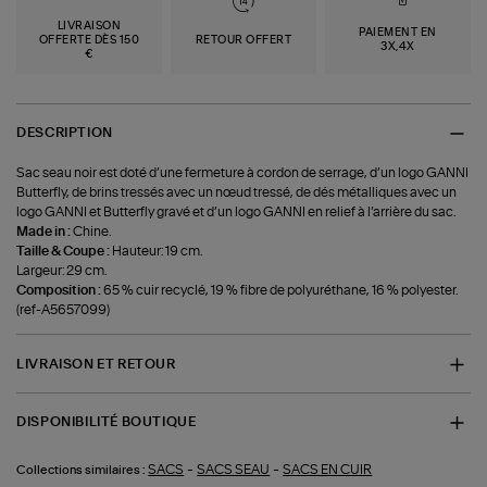
LIVRAISON
PAIEMENT EN
OFFERTE DÈS 150
RETOUR OFFERT
3X,4X
€
DESCRIPTION
Sac seau noir est doté d’une fermeture à cordon de serrage, d’un logo GANNI
Butterfly, de brins tressés avec un nœud tressé, de dés métalliques avec un
logo GANNI et Butterfly gravé et d’un logo GANNI en relief à l’arrière du sac.
Made in :
Chine.
Taille & Coupe :
Hauteur: 19 cm.
Largeur: 29 cm.
Composition :
65 % cuir recyclé, 19 % fibre de polyuréthane, 16 % polyester.
(ref-A5657099)
LIVRAISON ET RETOUR
DISPONIBILITÉ BOUTIQUE
-
-
SACS
SACS SEAU
SACS EN CUIR
Collections similaires :