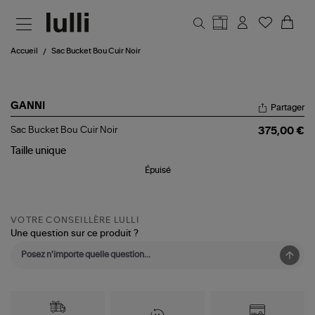
Aller au contenu principal
Accueil
Sac Bucket Bou Cuir Noir
GANNI
Partager
Sac
Sac Bucket Bou Cuir Noir
375,00 €
Bucket
Bou
Taille
unique
Cuir
Épuisé
Noir
VOTRE CONSEILLÈRE LULLI
Une question sur ce produit ?