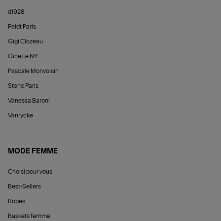
d1928
Feidt Paris
Gigi Clozeau
Ginette NY
Pascale Monvoisin
Stone Paris
Vanessa Baroni
Vanrycke
MODE FEMME
Choisi pour vous
Best-Sellers
Robes
Baskets femme