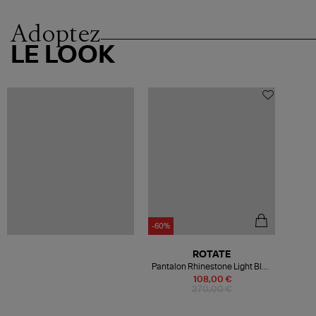
Adoptez
LE LOOK
-60%
ROTATE
Pantalon Rhinestone Light Blue
Denim
108,00 €
270,00 €