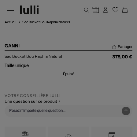
Aller au contenu principal
Accueil
Sac Bucket Bou Raphia Naturel
GANNI
Partager
Sac
Sac Bucket Bou Raphia Naturel
375,00 €
Bucket
Bou
Taille
unique
Raphia
Épuisé
Naturel
VOTRE CONSEILLÈRE LULLI
Une question sur ce produit ?