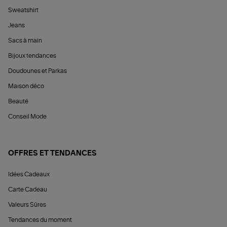
Sweatshirt
Jeans
Sacs à main
Bijoux tendances
Doudounes et Parkas
Maison déco
Beauté
Conseil Mode
OFFRES ET TENDANCES
Idées Cadeaux
Carte Cadeau
Valeurs Sûres
Tendances du moment