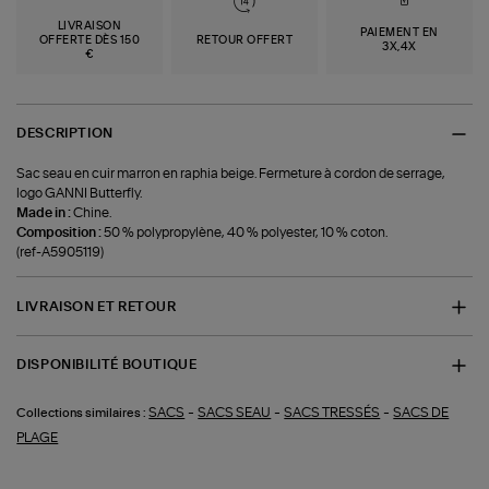
LIVRAISON
PAIEMENT EN
OFFERTE DÈS 150
RETOUR OFFERT
3X,4X
€
DESCRIPTION
Sac seau en cuir marron en raphia beige. Fermeture à cordon de serrage,
logo GANNI Butterfly.
Made in :
Chine.
Composition :
50 % polypropylène, 40 % polyester, 10 % coton.
(ref-A5905119)
LIVRAISON ET RETOUR
DISPONIBILITÉ BOUTIQUE
-
-
-
SACS
SACS SEAU
SACS TRESSÉS
SACS DE
Collections similaires :
PLAGE