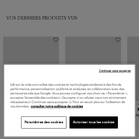
VOS DERNIERS PRODUITS VUS
Continuer sans accepter
lulli-sur-la-toile.com utilise des cookies et technologies similaires à des fins de
performance, personnalisation, publicité et analyses, en collaboration avec des
partenaires tels que Google. Vous pouvez configurer vos choix via « Paramétrer »,
accepter l’ensemble des cookies (« J’accepte ») ou refuser ceux non strictement
nécessaires (« Continuer sans accepter »). Pour en savoir plus sur l’utilisation de
NOUVELLE COLLECTION
N
vos données,
consulter notre politique de cookies
JEROME DREYFUSS
TORAL
Sac Bobi S Cuir Lamé
Mocassins Killian Sport
Veste
Champagne
Mousse
480,00 €
189,00 €
Paramètres des cookies
Autoriser tous les cookies