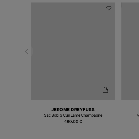
N
JEROME DREYFUSS
te
Sac Bobi S Cuir Lamé Champagne
M
480,00 €