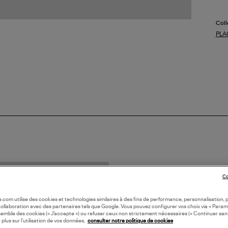
Coll
PLA
Co
oile.com utilise des cookies et technologies similaires à des fins de performance, personnalisation, p
collaboration avec des partenaires tels que Google. Vous pouvez configurer vos choix via « Param
semble des cookies (« J’accepte ») ou refuser ceux non strictement nécessaires (« Continuer san
 plus sur l’utilisation de vos données,
consulter notre politique de cookies