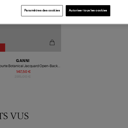
Paramètres des cookies
Autoriser tous les cookies
GANNI
ourte Botanical Jacquard Open-Back
Black
147,50 €
295,00 €
TS VUS