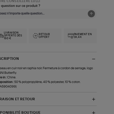
RE CONSEILLÈRE LULLI
 question sur ce produit ?
LIVRAISON
RETOUR
PAIEMENT EN
OFFERTE DÈS
OFFERT
3X,4X
150 €
SCRIPTION
seau en cuir noir en raphia noir. Fermeture à cordon de serrage, logo
I Butterfly.
 in :
Chine.
position :
50 % polypropylène, 40 % polyester, 10 % coton.
f-A5904099)
VRAISON ET RETOUR
SPONIBILITÉ BOUTIQUE