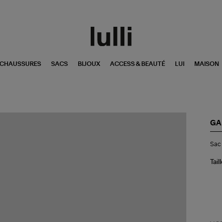
CHAUSSURES
SACS
BIJOUX
ACCESS & BEAUTÉ
LUI
MAISON
GA
Sa
Sac 
Bu
Bo
Rap
Tail
Noi