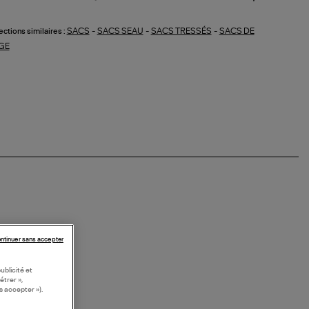
SACS
-
SACS SEAU
-
SACS TRESSÉS
-
SACS DE
ections similaires :
GE
ntinuer sans accepter
ublicité et
étrer »,
s accepter »).