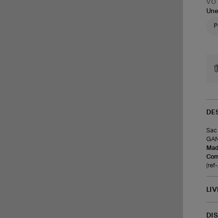
VOT
Une
DE
Sac 
GANN
Made
Com
(re
LI
DI