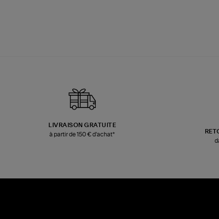
LIVRAISON GRATUITE
RET
à partir de 150 € d'achat*
d