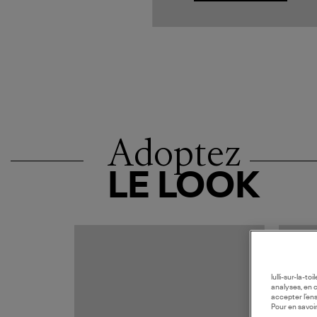
Adoptez
LE LOOK
lulli-sur-la-t
analyses, en 
accepter l’en
Pour en savoir