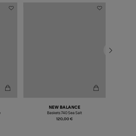
NEW BALANCE
e
Baskets 740 Sea Salt
Veste
120,00 €