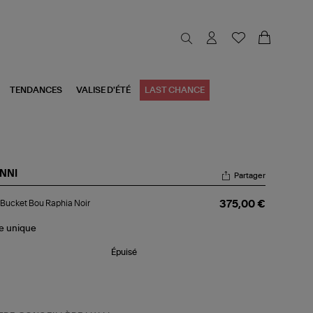
TENDANCES
VALISE D'ÉTÉ
LAST CHANCE
NNI
Partager
c
Bucket Bou Raphia Noir
375,00 €
cket
u
hia
le
unique
r
Épuisé