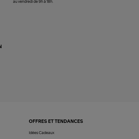
au vendredi de 9h à 18h.
N
OFFRES ET TENDANCES
Idées Cadeaux