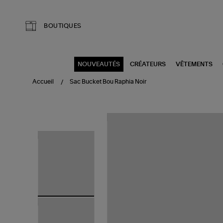
Aller au contenu principal
BOUTIQUES
NOUVEAUTÉS
CRÉATEURS
VÊTEMENTS
Accueil
Sac Bucket Bou Raphia Noir