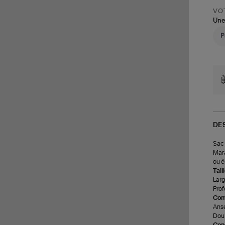
VOT
Une
DE
Sac 
Mara
ou é
Tail
Larg
Prof
Com
Anse
Doub
Cons