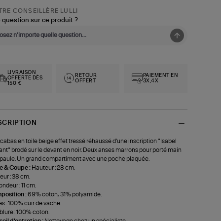
RE CONSEILLÈRE LULLI
 question sur ce produit ?
LIVRAISON
RETOUR
PAIEMENT EN
OFFERTE DÈS
OFFERT
3X,4X
150 €
SCRIPTION
cabas en toile beige effet tressé réhaussé d'une inscription "Isabel
nt" brodé sur le devant en noir. Deux anses marrons pour porté main
paule. Un grand compartiment avec une poche plaquée.
le & Coupe :
Hauteur : 28 cm.
eur : 38 cm.
ondeur : 11 cm.
position :
69% coton, 31% polyamide.
s : 100% cuir de vache.
lure : 100% coton.
eil d'entretien :
Nettoyage chez un spécialiste.