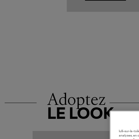
Adoptez
LE LOOK
lulli-sur-la-t
analyses, en 