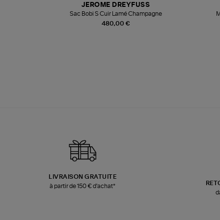
JEROME DREYFUSS
te
Sac Bobi S Cuir Lamé Champagne
M
480,00 €
LIVRAISON GRATUITE
RET
à partir de 150 € d'achat*
d