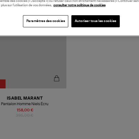
semble des cookies (« J’accepte ») ou refuser ceux non strictement nécessaires (« Continuer san
 plus sur l’utilisation de vos données,
consulter notre politique de cookies
Paramètres des cookies
Autoriser tous les cookies
ISABEL MARANT
Pantalon Homme Niels Écru
158,00 €
395,00 €