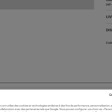
(re
LI
DI
Coll
Co
oile.com utilise des cookies et technologies similaires à des fins de performance, personnalisation, p
collaboration avec des partenaires tels que Google. Vous pouvez configurer vos choix via « Param