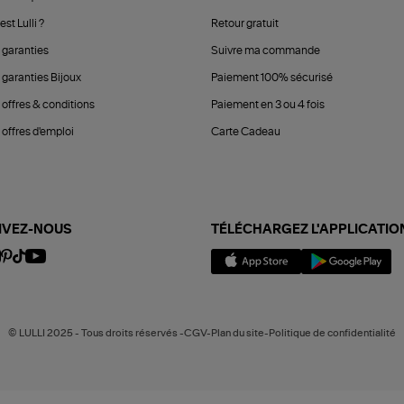
est Lulli ?
Retour gratuit
 garanties
Suivre ma commande
 garanties Bijoux
Paiement 100% sécurisé
 offres & conditions
Paiement en 3 ou 4 fois
offres d'emploi
Carte Cadeau
IVEZ-NOUS
TÉLÉCHARGEZ L'APPLICATIO
© LULLI 2025 - Tous droits réservés -CGV-Plan du site-Politique de confidentialité