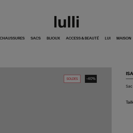
CHAUSSURES
SACS
BIJOUX
ACCESS & BEAUTÉ
LUI
MAISON
IS
-40%
SOLDES
Sa
Sac 
Ca
Tol
Nat
Co
Tail