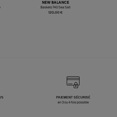
NEW BALANCE
e
Baskets 740 Sea Salt
Veste
120,00 €
3/5
PAIEMENT SÉCURISÉ
en 3 ou 4 fois possible