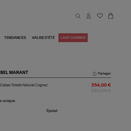
TENDANCES
VALISE D'ÉTÉ
LAST CHANCE
ABEL MARANT
Partager
c
Cabas Toledo Natural Cognac
354,00 €
bas
edo
590,00 €
ural
gnac
le
unique
Épuisé