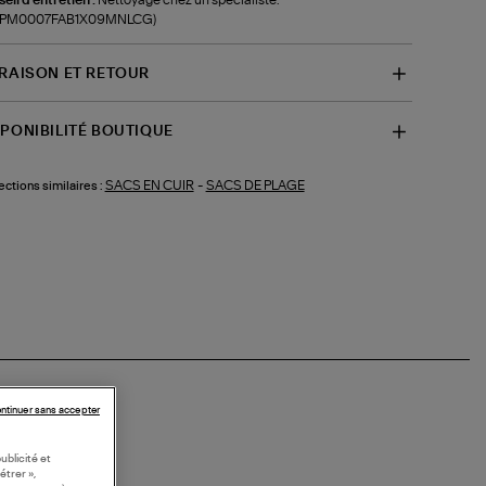
f-PM0007FAB1X09MNLCG)
VRAISON ET RETOUR
SPONIBILITÉ BOUTIQUE
SACS EN CUIR
-
SACS DE PLAGE
ections similaires :
ntinuer sans accepter
ublicité et
étrer »,