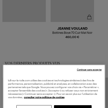
JEANNE VOULAND
Bottines Boye 70 Cuir Mat Noir
460,00 €
VOS DERNIERS PRODUITS VUS
Continuer sans accepter
lulli-sur-la-toile.com utilise des cookies et technologies similaires à des fins de
performance, personnalisation, publicité et analyses, en collaboration avec des
partenaires tels que Google. Vous pouvez configurer vos choix via « Paramétrer »,
accepter l’ensemble des cookies (« J’accepte ») ou refuser ceux non strictement
nécessaires (« Continuer sans accepter »). Pour en savoir plus sur l’utilisation de
vos données,
consulter notre politique de cookies