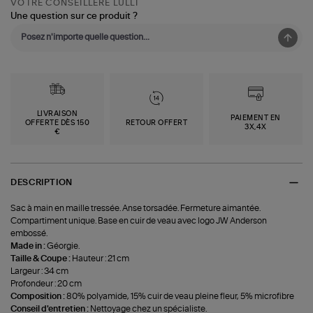
VOTRE CONSEILLÈRE LULLI
Une question sur ce produit ?
LIVRAISON
PAIEMENT EN
OFFERTE DÈS 150
RETOUR OFFERT
3X,4X
€
DESCRIPTION
Sac à main en maille tressée. Anse torsadée. Fermeture aimantée.
Compartiment unique. Base en cuir de veau avec logo JW Anderson
embossé.
Made in :
Géorgie.
Taille & Coupe :
Hauteur : 21 cm
Largeur : 34 cm
Profondeur : 20 cm
Composition :
80% polyamide, 15% cuir de veau pleine fleur, 5% microfibre
Conseil d'entretien :
Nettoyage chez un spécialiste.