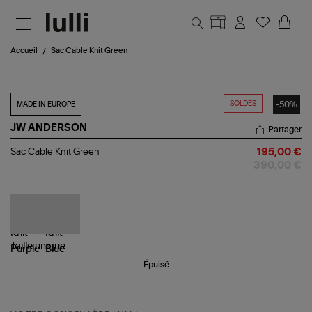
Aller au contenu principal
Accueil
Sac Cable Knit Green
SOLDES
-50%
MADE IN EUROPE
JW ANDERSON
Partager
Sac
Sac Cable Knit Green
195,00 €
Cable
390,00 €
Knit
Green
Taille
unique
Épuisé