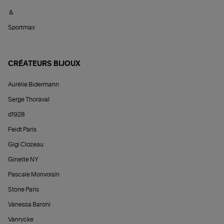
&
Sportmax
CRÉATEURS BIJOUX
Aurélie Bidermann
Serge Thoraval
d1928
Feidt Paris
Gigi Clozeau
Ginette NY
Pascale Monvoisin
Stone Paris
Vanessa Baroni
Vanrycke