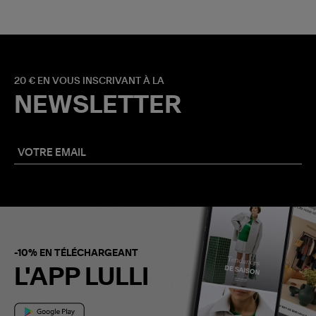
20 € EN VOUS INSCRIVANT À LA
NEWSLETTER
-10% EN TÉLÉCHARGEANT
L'APP LULLI