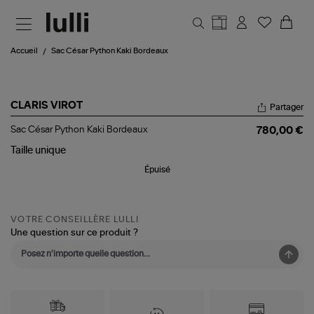
Aller au contenu principal
Accueil
Sac César Python Kaki Bordeaux
CLARIS VIROT
Partager
Sac
Sac César Python Kaki Bordeaux
780,00 €
César
Python
Taille
unique
Kaki
Épuisé
Bordeaux
VOTRE CONSEILLÈRE LULLI
Une question sur ce produit ?