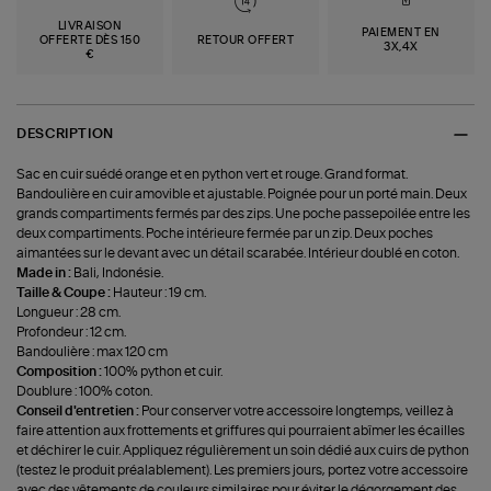
LIVRAISON
PAIEMENT EN
OFFERTE DÈS 150
RETOUR OFFERT
3X,4X
€
DESCRIPTION
Sac en cuir suédé orange et en python vert et rouge. Grand format.
Bandoulière en cuir amovible et ajustable. Poignée pour un porté main. Deux
grands compartiments fermés par des zips. Une poche passepoilée entre les
deux compartiments. Poche intérieure fermée par un zip. Deux poches
aimantées sur le devant avec un détail scarabée. Intérieur doublé en coton.
Made in :
Bali, Indonésie.
Taille & Coupe :
Hauteur : 19 cm.
Longueur : 28 cm.
Profondeur : 12 cm.
Bandoulière : max 120 cm
Composition :
100% python et cuir.
Doublure : 100% coton.
Conseil d'entretien :
Pour conserver votre accessoire longtemps, veillez à
faire attention aux frottements et griffures qui pourraient abîmer les écailles
et déchirer le cuir. Appliquez régulièrement un soin dédié aux cuirs de python
(testez le produit préalablement). Les premiers jours, portez votre accessoire
avec des vêtements de couleurs similaires pour éviter le dégorgement des