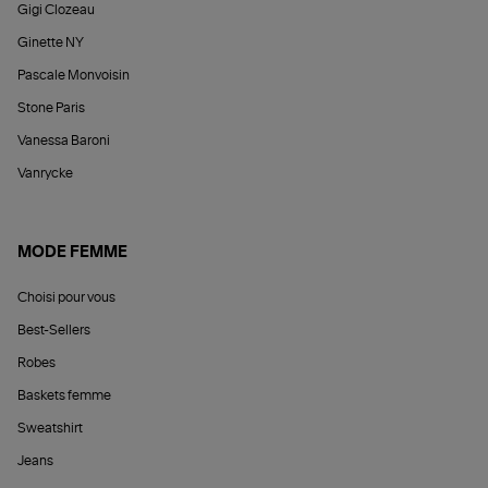
Gigi Clozeau
Ginette NY
Pascale Monvoisin
Stone Paris
Vanessa Baroni
Vanrycke
MODE FEMME
Choisi pour vous
Best-Sellers
Robes
Baskets femme
Sweatshirt
Jeans