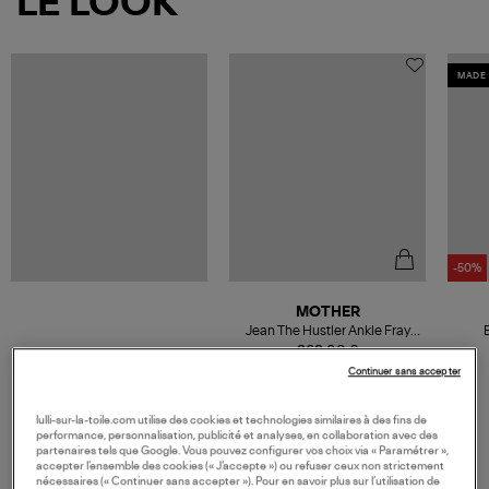
LE LOOK
MADE 
-50%
MOTHER
Jean The Hustler Ankle Fray
Healing Jar Bleu
368,00 €
Continuer sans accepter
lulli-sur-la-toile.com utilise des cookies et technologies similaires à des fins de
performance, personnalisation, publicité et analyses, en collaboration avec des
partenaires tels que Google. Vous pouvez configurer vos choix via « Paramétrer »,
VOS DERNIERS PRODUITS VUS
accepter l’ensemble des cookies (« J’accepte ») ou refuser ceux non strictement
nécessaires (« Continuer sans accepter »). Pour en savoir plus sur l’utilisation de