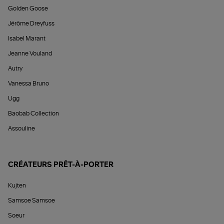
Golden Goose
Jérôme Dreyfuss
Isabel Marant
Jeanne Vouland
Autry
Vanessa Bruno
Ugg
Baobab Collection
Assouline
CRÉATEURS PRÊT-À-PORTER
Kujten
Samsoe Samsoe
Soeur