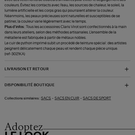
couleurs. Évitez les contacts avec l'eau, les sources de chaleur, le soleil, la
lumière artificielle et les corps gras qui pourraient altérer la couleur.
Néanmoins, les peaux précieuses sont naturelles et susceptibles de se
patiner, la couleur varie légèrement avec le temps.
Plus d'infos :
Tous les accessoires Claris Virot sont confectionnés à la main
dans leurs ateliers, selon des méthodes artisanales. L’ensemble de la
métallerie est fabriquée à partir de métaux nobles.
Le cuir de python imprimé subit un procédé de teinture spécial : des artistes
peignent délicatement chaque peau et rendent chaque pièce unique.
(ref-3021KA)
LIVRAISON ET RETOUR
DISPONIBILITÉ BOUTIQUE
-
-
SACS
SACS EN CUIR
SACS DE SPORT
Collections similaires :
Adoptez