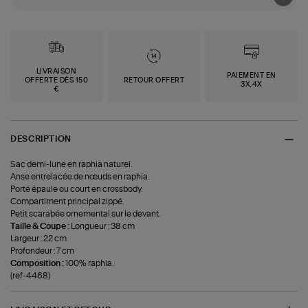
LIVRAISON
PAIEMENT EN
OFFERTE DÈS 150
RETOUR OFFERT
3X,4X
€
DESCRIPTION
Sac demi-lune en raphia naturel.
Anse entrelacée de nœuds en raphia.
Porté épaule ou court en crossbody.
Compartiment principal zippé.
Petit scarabée ornemental sur le devant.
Taille & Coupe :
Longueur : 38 cm
Largeur : 22 cm
Profondeur : 7 cm
Composition :
100% raphia.
(ref-4468)