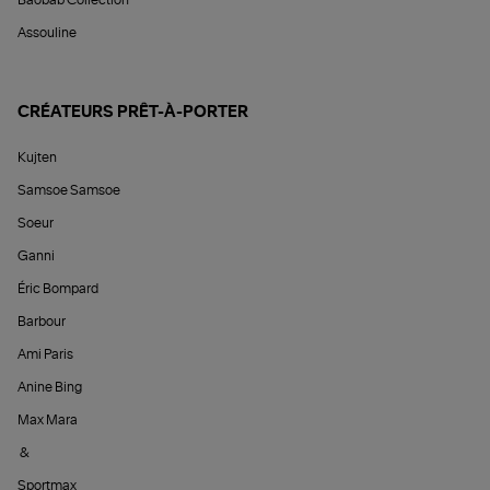
Baobab Collection
Assouline
CRÉATEURS PRÊT-À-PORTER
Kujten
Samsoe Samsoe
Soeur
Ganni
Éric Bompard
Barbour
Ami Paris
Anine Bing
Max Mara
&
Sportmax