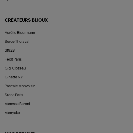
CRÉATEURS BIJOUX
Aurélie Bidermann
Serge Thoraval
d1928
Feidt Paris
Gigi Clozeau
Ginette NY
Pascale Monvoisin
Stone Paris
Vanessa Baroni
Vanrycke