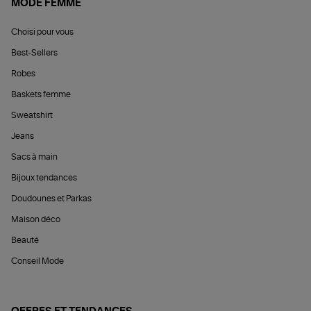
MODE FEMME
Choisi pour vous
Best-Sellers
Robes
Baskets femme
Sweatshirt
Jeans
Sacs à main
Bijoux tendances
Doudounes et Parkas
Maison déco
Beauté
Conseil Mode