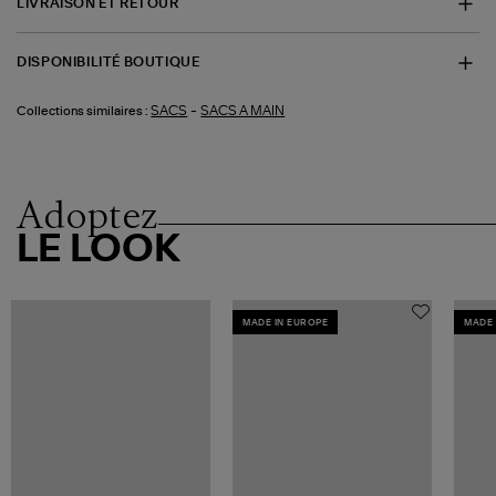
LIVRAISON ET RETOUR
DISPONIBILITÉ BOUTIQUE
-
SACS
SACS A MAIN
Collections similaires :
Adoptez
LE LOOK
MADE IN EUROPE
MADE 