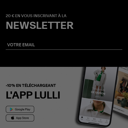
20 € EN VOUS INSCRIVANT À LA
NEWSLETTER
-10% EN TÉLÉCHARGEANT
L'APP LULLI