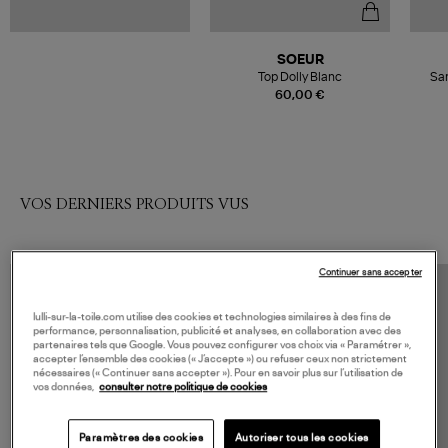
SOEUR
Top Dolly Blanc
San
60,00 €
VOS DERNIERS PRODUITS VUS
Continuer sans accepter
lulli-sur-la-toile.com utilise des cookies et technologies similaires à des fins de
performance, personnalisation, publicité et analyses, en collaboration avec des
partenaires tels que Google. Vous pouvez configurer vos choix via « Paramétrer »,
accepter l’ensemble des cookies (« J’accepte ») ou refuser ceux non strictement
nécessaires (« Continuer sans accepter »). Pour en savoir plus sur l’utilisation de
vos données,
consulter notre politique de cookies
Paramètres des cookies
Autoriser tous les cookies