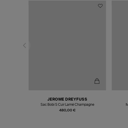
N
JEROME DREYFUSS
te
Sac Bobi S Cuir Lamé Champagne
M
480,00 €