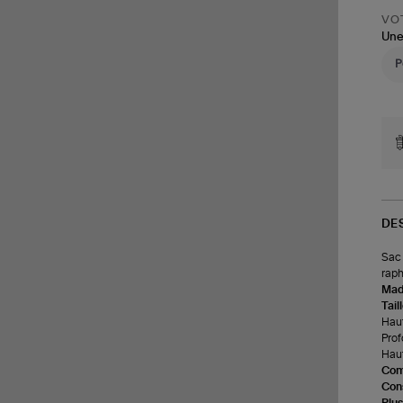
VOT
Une
DE
Sac 
raph
Made
Tail
Haut
Prof
Haut
Com
Cons
Plus