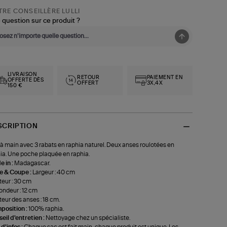
RE CONSEILLÈRE LULLI
 question sur ce produit ?
LIVRAISON
RETOUR
PAIEMENT EN
OFFERTE DÈS
OFFERT
3X,4X
150 €
SCRIPTION
à main avec 3 rabats en raphia naturel. Deux anses roulotées en
ia. Une poche plaquée en raphia.
 in :
Madagascar.
le & Coupe :
Largeur : 40 cm
eur : 30 cm
ondeur : 12 cm
eur des anses : 18 cm.
position :
100% raphia.
eil d'entretien :
Nettoyage chez un spécialiste.
 d'infos :
Chaque sac est fait main, chaque produit est unique. Les