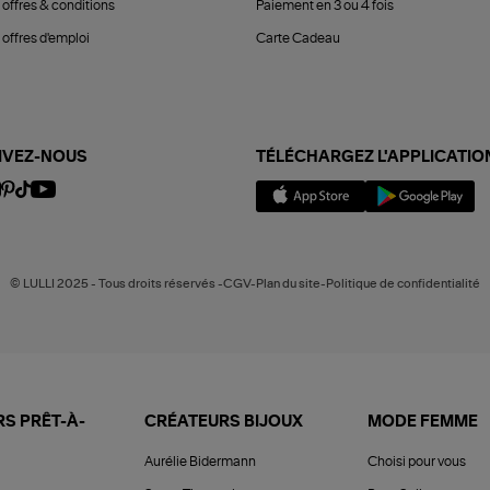
 offres & conditions
Paiement en 3 ou 4 fois
offres d'emploi
Carte Cadeau
IVEZ-NOUS
TÉLÉCHARGEZ L'APPLICATIO
© LULLI 2025 - Tous droits réservés -CGV-Plan du site-Politique de confidentialité
S PRÊT-À-
CRÉATEURS BIJOUX
MODE FEMME
Aurélie Bidermann
Choisi pour vous