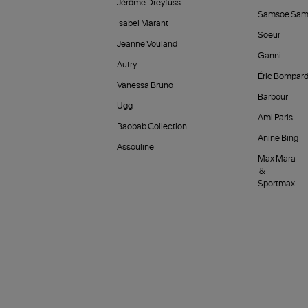
Jérôme Dreyfuss
Samsoe Sam
Isabel Marant
Soeur
Jeanne Vouland
Ganni
Autry
Éric Bompar
Vanessa Bruno
Barbour
Ugg
Ami Paris
Baobab Collection
Anine Bing
Assouline
Max Mara
&
Sportmax