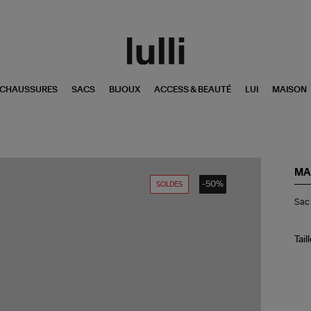
CHAUSSURES
SACS
BIJOUX
ACCESS & BEAUTÉ
LUI
MAISON
MA
-50%
SOLDES
Sa
Sac 
Dah
Gr
Rap
Nat
Tail