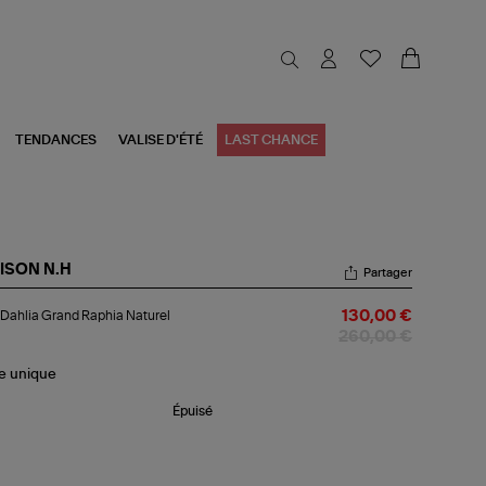
TENDANCES
VALISE D'ÉTÉ
LAST CHANCE
ISON N.H
Partager
c
Dahlia Grand Raphia Naturel
130,00 €
lia
and
260,00 €
hia
urel
le
unique
Épuisé