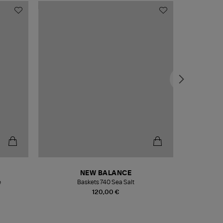
NEW BALANCE
e
Baskets 740 Sea Salt
Veste
120,00 €