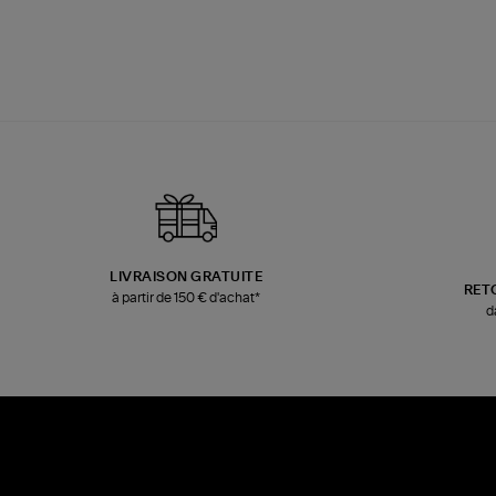
LIVRAISON GRATUITE
RET
à partir de 150 € d'achat*
d