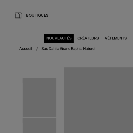
Aller au contenu principal
BOUTIQUES
NOUVEAUTÉS
CRÉATEURS
VÊTEMENTS
Accueil
Sac Dahlia Grand Raphia Naturel