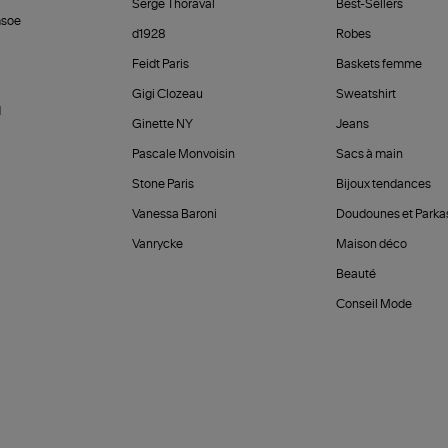
Serge Thoraval
Best-Sellers
soe
d1928
Robes
Feidt Paris
Baskets femme
Gigi Clozeau
Sweatshirt
d
Ginette NY
Jeans
Pascale Monvoisin
Sacs à main
Stone Paris
Bijoux tendances
Vanessa Baroni
Doudounes et Parka
Vanrycke
Maison déco
Beauté
Conseil Mode