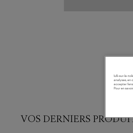
lulli-sur-la-t
analyses, en 
accepter l’en
Pour en savoir
VOS DERNIERS PRODUI