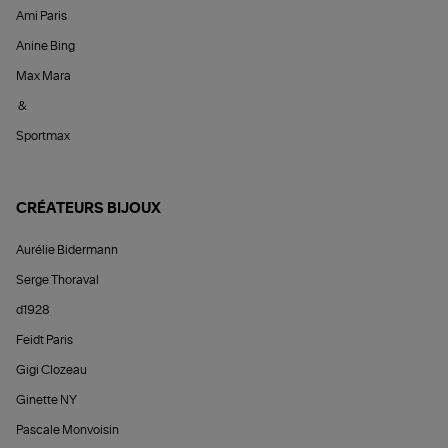
Ami Paris
Anine Bing
Max Mara
&
Sportmax
CRÉATEURS BIJOUX
Aurélie Bidermann
Serge Thoraval
d1928
Feidt Paris
Gigi Clozeau
Ginette NY
Pascale Monvoisin