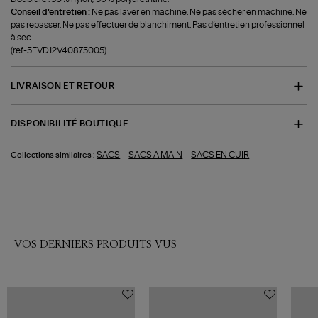
Conseil d'entretien :
Ne pas laver en machine. Ne pas sécher en machine. Ne
pas repasser. Ne pas effectuer de blanchiment. Pas d’entretien professionnel
à sec.
(ref-5EVD12V40875005)
LIVRAISON ET RETOUR
DISPONIBILITÉ BOUTIQUE
-
-
SACS
SACS A MAIN
SACS EN CUIR
Collections similaires :
VOS DERNIERS PRODUITS VUS