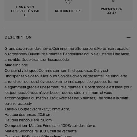
LIVRAISON
PAIEMENT EN
OFFERTE DÈS 150
RETOUR OFFERT
3X,4X
€
DESCRIPTION
Grand sac en cuir de chèvre. Cuir imprimé effet serpent. Porté main, épaule
ou crossbody. Ouverture aimantée. Bandoulière double ajustable. Une anse
amovible. Doublé dans un tissus suédé.
Made in :
Inde.
Conseil stylistique :
Comme son nom l'indique, le sac Daily est
l'indispensable de tous les jours. Son design épuré présente une silhouette
arrondie en cuir de chèvre souple imprimé serpent beige, et se ferme
élégamment grâce à une fermeture aimantée. Ce petit modèle est idéal pour
les journées où vous n'avez besoin que du strict minimum et vous
accompagnera du matin au soir. Avec ses deux hanses, il se porte à la main
ou en crossbody.
Taille & Coupe :
21 cm x 25,5 cm x 9 cm.
Hauteur des anses : 20,5 cm.
Hauteur bandoulière : 50 cm.
Composition :
Matière Principale : 100% cuir de chèvre.
Matière Secondaire : 100% cuir de vachette.
Doublure : 50% nylon, 50% polyuréthane.