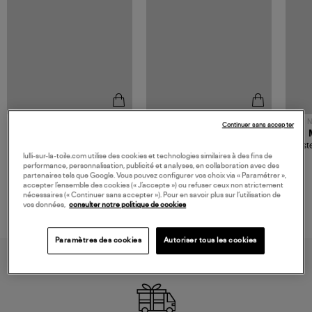
NOUVELLE COLLECTION
N
Continuer sans accepter
JEROME DREYFUSS
TORAL
Sac Bobi S Cuir Lamé
Mocassins Killian Sport
Veste
Champagne
Mousse
lulli-sur-la-toile.com utilise des cookies et technologies similaires à des fins de
480,00 €
189,00 €
performance, personnalisation, publicité et analyses, en collaboration avec des
partenaires tels que Google. Vous pouvez configurer vos choix via « Paramétrer »,
accepter l’ensemble des cookies (« J’accepte ») ou refuser ceux non strictement
nécessaires (« Continuer sans accepter »). Pour en savoir plus sur l’utilisation de
vos données,
consulter notre politique de cookies
Paramètres des cookies
Autoriser tous les cookies