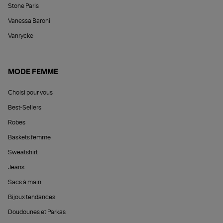
Stone Paris
Vanessa Baroni
Vanrycke
MODE FEMME
Choisi pour vous
Best-Sellers
Robes
Baskets femme
Sweatshirt
Jeans
Sacs à main
Bijoux tendances
Doudounes et Parkas