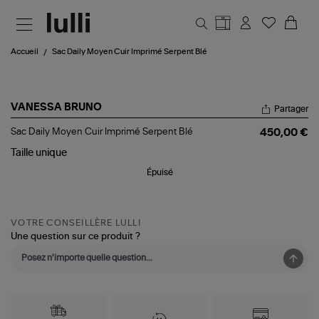
Aller au contenu principal
Accueil
Sac Daily Moyen Cuir Imprimé Serpent Blé
VANESSA BRUNO
Partager
Sac
Sac Daily Moyen Cuir Imprimé Serpent Blé
450,00 €
Daily
Moyen
Taille
unique
Cuir
Épuisé
Imprimé
Serpent
Blé
VOTRE CONSEILLÈRE LULLI
Une question sur ce produit ?