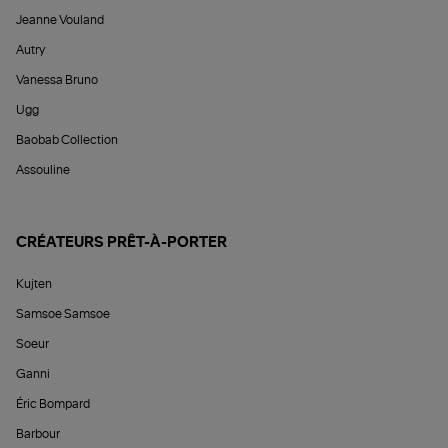
Jeanne Vouland
Autry
Vanessa Bruno
Ugg
Baobab Collection
Assouline
CRÉATEURS PRÊT-À-PORTER
Kujten
Samsoe Samsoe
Soeur
Ganni
Éric Bompard
Barbour