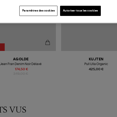
Paramètres des cookies
Autoriser tous les cookies
AGOLDE
KUJTEN
Jean Fran Denim Noir Délavé
Pull Ulla Organic
174,50 €
425,00 €
349,00 €
TS VUS