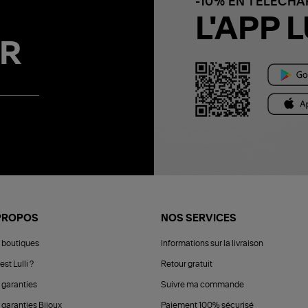
-10% EN TÉLÉCH
L'APP L
R
PROPOS
NOS SERVICES
 boutiques
Informations sur la livraison
est Lulli ?
Retour gratuit
 garanties
Suivre ma commande
 garanties Bijoux
Paiement 100% sécurisé