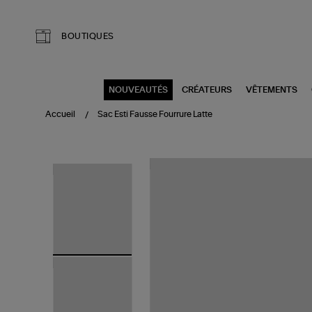
Aller au contenu principal
BOUTIQUES
NOUVEAUTÉS
CRÉATEURS
VÊTEMENTS
Accueil
Sac Esti Fausse Fourrure Latte