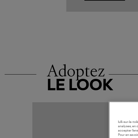
Adoptez
LE LOOK
lulli-sur-la-t
analyses, en 
accepter l’en
Pour en savoir