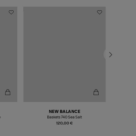
NEW BALANCE
e
Baskets 740 Sea Salt
Veste
120,00 €