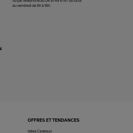
ou par téléphone au 04 91 44 61 67 du lundi
au vendredi de 9h à 18h.
N
OFFRES ET TENDANCES
Idées Cadeaux