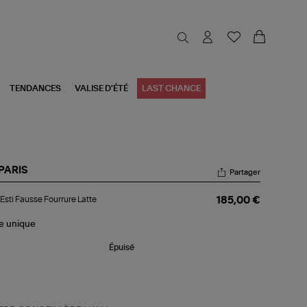
TENDANCES
VALISE D'ÉTÉ
LAST CHANCE
PARIS
Partager
c
Esti Fausse Fourrure Latte
185,00 €
i
usse
rrure
le
unique
te
Épuisé