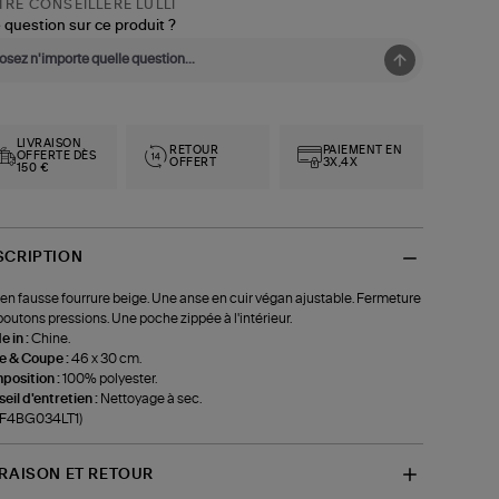
RE CONSEILLÈRE LULLI
 question sur ce produit ?
LIVRAISON
RETOUR
PAIEMENT EN
OFFERTE DÈS
OFFERT
3X,4X
150 €
SCRIPTION
en fausse fourrure beige. Une anse en cuir végan ajustable. Fermeture
boutons pressions. Une poche zippée à l'intérieur.
 in :
Chine.
le & Coupe :
46 x 30 cm.
position :
100% polyester.
eil d'entretien :
Nettoyage à sec.
f-F4BG034LT1)
VRAISON ET RETOUR