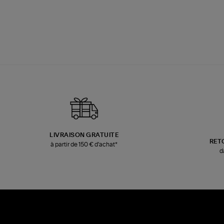
LIVRAISON GRATUITE
RET
à partir de 150 € d'achat*
d