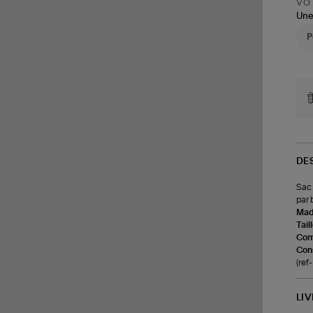
VOT
Une
DE
Sac 
par 
Made
Tail
Com
Cons
(re
LI