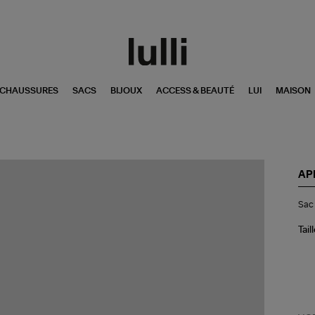
CHAUSSURES
SACS
BIJOUX
ACCESS & BEAUTÉ
LUI
MAISON
AP
Sa
Sac 
Est
Fa
Fou
Tail
Lat