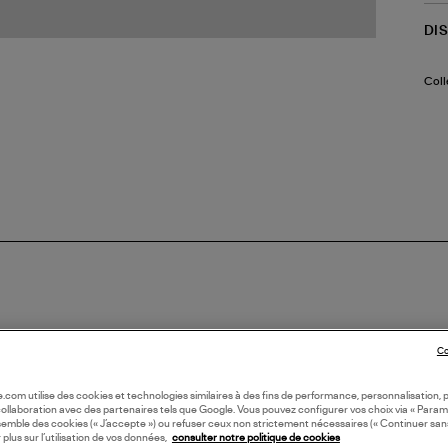
DI
Coll
Co
oile.com utilise des cookies et technologies similaires à des fins de performance, personnalisation, p
collaboration avec des partenaires tels que Google. Vous pouvez configurer vos choix via « Param
semble des cookies (« J’accepte ») ou refuser ceux non strictement nécessaires (« Continuer san
 plus sur l’utilisation de vos données,
consulter notre politique de cookies