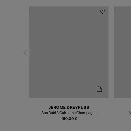
N
JEROME DREYFUSS
te
Sac Bobi S Cuir Lamé Champagne
M
480,00 €