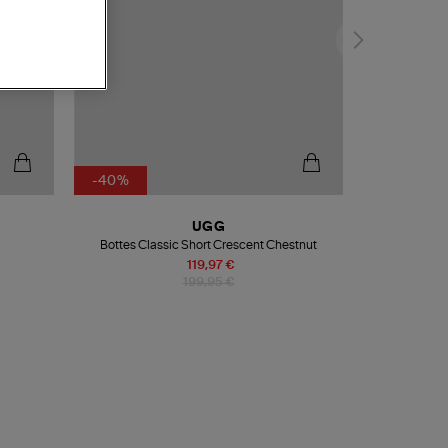
-40%
UGG
Bottes Classic Short Crescent Chestnut
119,97 €
199,95 €