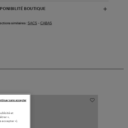
SPONIBILITÉ BOUTIQUE
SACS
-
CABAS
ections similaires :
ntinuer sans accepter
ublicité et
étrer »,
s accepter »).