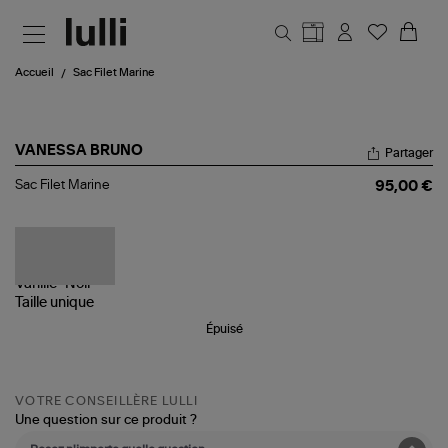
Aller au contenu principal
Accueil
Sac Filet Marine
VANESSA BRUNO
Partager
Sac
Sac Filet Marine
95,00 €
Filet
Marine
Taille
unique
Épuisé
VOTRE CONSEILLÈRE LULLI
Une question sur ce produit ?