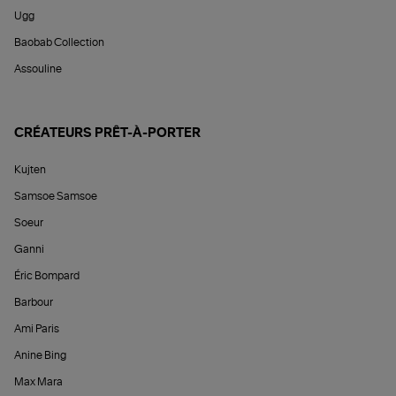
Ugg
Baobab Collection
Assouline
CRÉATEURS PRÊT-À-PORTER
Kujten
Samsoe Samsoe
Soeur
Ganni
Éric Bompard
Barbour
Ami Paris
Anine Bing
Max Mara