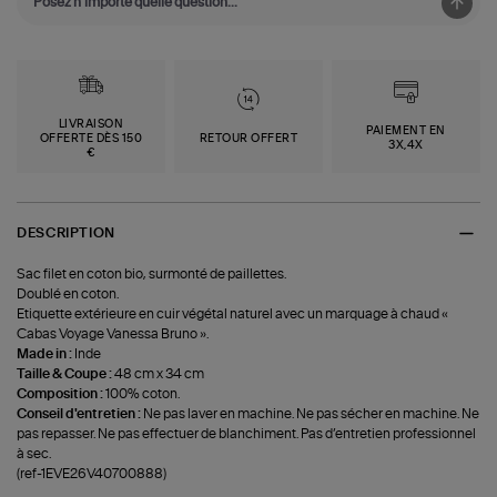
LIVRAISON
PAIEMENT EN
OFFERTE DÈS 150
RETOUR OFFERT
3X,4X
€
DESCRIPTION
Sac filet en coton bio, surmonté de paillettes.
Doublé en coton.
Etiquette extérieure en cuir végétal naturel avec un marquage à chaud «
Cabas Voyage Vanessa Bruno ».
Made in :
Inde
Taille & Coupe :
48 cm x 34 cm
Composition :
100% coton.
Conseil d'entretien :
Ne pas laver en machine. Ne pas sécher en machine. Ne
pas repasser. Ne pas effectuer de blanchiment. Pas d’entretien professionnel
à sec.
(ref-1EVE26V40700888)