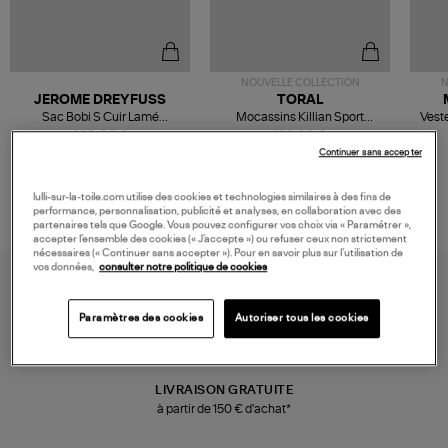
NOUVELLE COLLECTION
N
JEROME DREYFUSS
TORAL
Sac Bobi S Cuir Lamé
Mocassins Killian Sport
Veste
Champagne
Mousse
480,00 €
189,00 €
Continuer sans accepter
lulli-sur-la-toile.com utilise des cookies et technologies similaires à des fins de
performance, personnalisation, publicité et analyses, en collaboration avec des
partenaires tels que Google. Vous pouvez configurer vos choix via « Paramétrer »,
accepter l’ensemble des cookies (« J’accepte ») ou refuser ceux non strictement
nécessaires (« Continuer sans accepter »). Pour en savoir plus sur l’utilisation de
vos données,
consulter notre politique de cookies
Paramètres des cookies
Autoriser tous les cookies
LIVRAISON GRATUITE
à partir de 150 € d'achat*