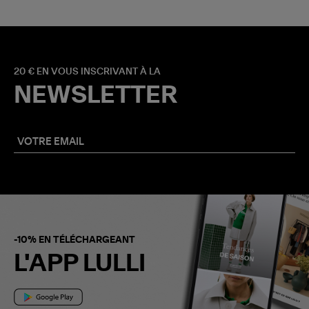
20 € EN VOUS INSCRIVANT À LA
NEWSLETTER
-10% EN TÉLÉCHARGEANT
L'APP LULLI