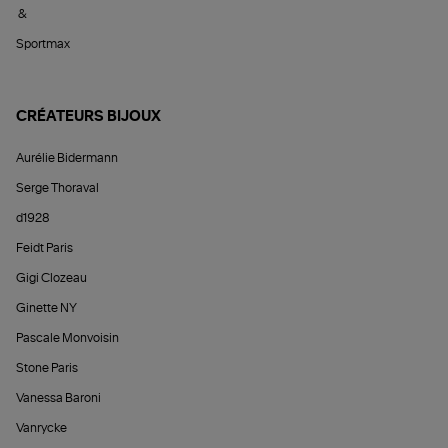
&
Sportmax
CRÉATEURS BIJOUX
Aurélie Bidermann
Serge Thoraval
d1928
Feidt Paris
Gigi Clozeau
Ginette NY
Pascale Monvoisin
Stone Paris
Vanessa Baroni
Vanrycke