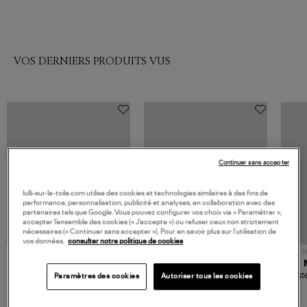
VOS DERNIERS PRODUITS VUS
Continuer sans accepter
lulli-sur-la-toile.com utilise des cookies et technologies similaires à des fins de
performance, personnalisation, publicité et analyses, en collaboration avec des
partenaires tels que Google. Vous pouvez configurer vos choix via « Paramétrer »,
accepter l’ensemble des cookies (« J’accepte ») ou refuser ceux non strictement
nécessaires (« Continuer sans accepter »). Pour en savoir plus sur l’utilisation de
vos données,
consulter notre politique de cookies
NOUVELLE COLLECTION
N
JEROME DREYFUSS
TORAL
Sac Bobi S Cuir Lamé
Mocassins Killian Sport
Veste
Paramètres des cookies
Autoriser tous les cookies
Champagne
Mousse
480,00 €
189,00 €