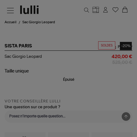
Aller au contenu principal
Accueil
Sac Giorgio Leopard
SOLDES
-20%
SISTA PARIS
Partager
Sac
Sac Giorgio Leopard
420,00 €
Giorgio
525,00 €
Leopard
Taille
unique
Épuisé
VOTRE CONSEILLÈRE LULLI
Une question sur ce produit ?