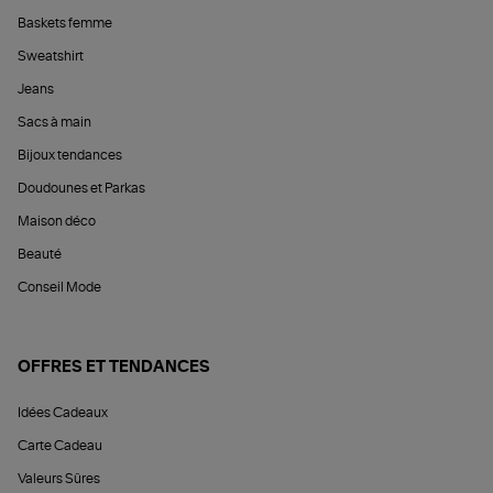
Baskets femme
Sweatshirt
Jeans
Sacs à main
Bijoux tendances
Doudounes et Parkas
Maison déco
Beauté
Conseil Mode
OFFRES ET TENDANCES
Idées Cadeaux
Carte Cadeau
Valeurs Sûres