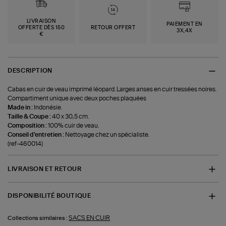
LIVRAISON
PAIEMENT EN
OFFERTE DÈS 150
RETOUR OFFERT
3X,4X
€
DESCRIPTION
Cabas en cuir de veau imprimé léopard. Larges anses en cuir tressées noires.
Compartiment unique avec deux poches plaquées
Made in :
Indonésie.
Taille & Coupe :
40 x 30,5 cm.
Composition :
100% cuir de veau.
Conseil d'entretien :
Nettoyage chez un spécialiste.
(ref-460014)
LIVRAISON ET RETOUR
DISPONIBILITÉ BOUTIQUE
SACS EN CUIR
Collections similaires :