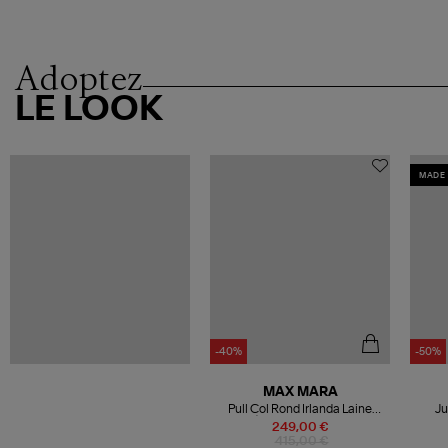
Adoptez
LE LOOK
MADE 
-40%
-50%
MAX MARA
Pull Col Rond Irlanda Laine
Ju
Écru, 'S Max Mara
249,00 €
415,00 €