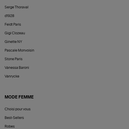
Serge Thoraval
d1928
Feidt Paris
Gigi Clozeau
Ginette NY
Pascale Monvoisin
Stone Paris
Vanessa Baroni
Vanrycke
MODE FEMME
Choisi pour vous
Best-Sellers
Robes