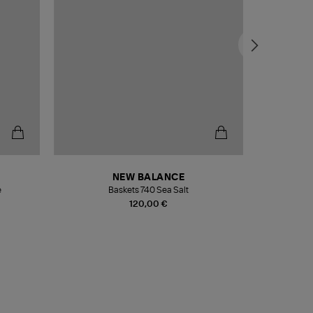
NEW BALANCE
e
Baskets 740 Sea Salt
Veste
120,00 €