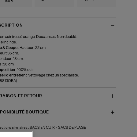
150 €
SCRIPTION
en cuir tressé orange. Deux anses. Non doublé.
 in :
Inde.
le & Coupe :
Hauteur : 22 cm.
eur : 36 cm.
ondeur : 18 cm.
 : 36 cm.
position :
100% cuir.
eil d'entretien :
Nettoyage chez un spécialiste.
-8813ORA)
VRAISON ET RETOUR
SPONIBILITÉ BOUTIQUE
SACS EN CUIR
-
SACS DE PLAGE
ections similaires :