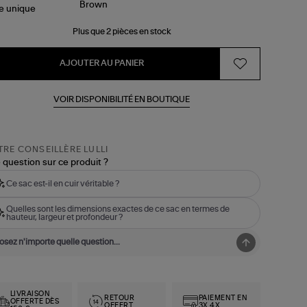
le
unique
Plus que 2 pièces en stock
AJOUTER AU PANIER
VOIR DISPONIBILITÉ EN BOUTIQUE
RE CONSEILLÈRE LULLI
 question sur ce produit ?
Ce sac est-il en cuir véritable ?
Quelles sont les dimensions exactes de ce sac en termes de
hauteur, largeur et profondeur ?
LIVRAISON
RETOUR
PAIEMENT EN
OFFERTE DÈS
OFFERT
3X,4X