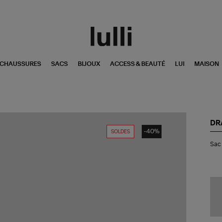
CHAUSSURES
SACS
BIJOUX
ACCESS & BEAUTÉ
LUI
MAISON
DR
-40%
SOLDES
Sa
Sac 
Gr
Sma
Cui
Or