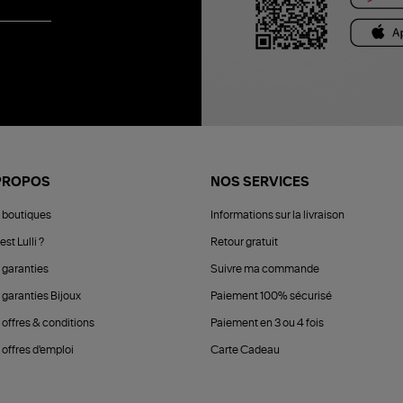
PROPOS
NOS SERVICES
 boutiques
Informations sur la livraison
est Lulli ?
Retour gratuit
 garanties
Suivre ma commande
 garanties Bijoux
Paiement 100% sécurisé
 offres & conditions
Paiement en 3 ou 4 fois
offres d'emploi
Carte Cadeau