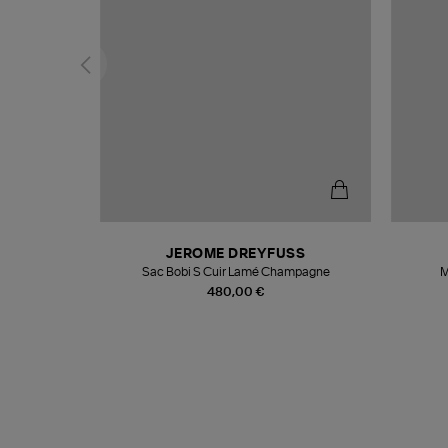
N
JEROME DREYFUSS
te
Sac Bobi S Cuir Lamé Champagne
M
480,00 €