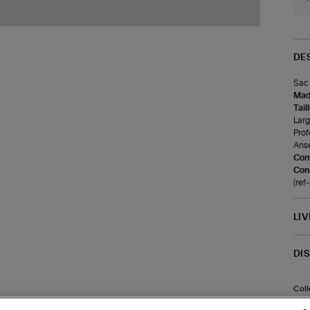
DE
Sac 
Made
Tail
Larg
Prof
Anse
Com
Cons
(ref
LI
DI
Coll