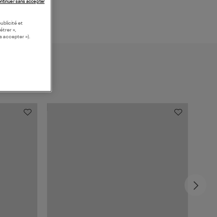
ntinuer sans accepter
ublicité et
étrer »,
s accepter »).