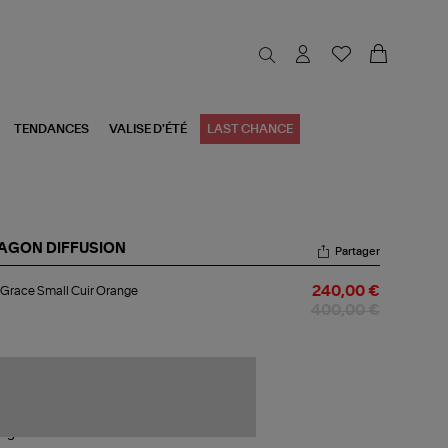
TENDANCES
VALISE D'ÉTÉ
LAST CHANCE
AGON DIFFUSION
Partager
c
Grace Small Cuir Orange
240,00 €
ace
ll
400,00 €
r
ange