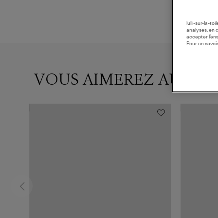
lulli-sur-la-t
analyses, en 
accepter l’en
Pour en savoir
VOUS AIMEREZ AUSSI