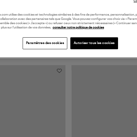
Co
oile.com utilise des cookies et technologies similaires à des fins de performance, personnalisation, p
collaboration avec des partenaires tels que Google. Vous pouvez configurer vos choix via « Param
semble des cookies (« J’accepte ») ou refuser ceux non strictement nécessaires (« Continuer san
 plus sur l’utilisation de vos données,
consulter notre politique de cookies
Paramètres des cookies
Autoriser tous les cookies