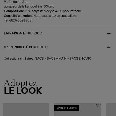
Profondeur : 12 cm.
Longueur de la bandoulière : 60 cm.
Composition :
52% polyester recylé, 48% polyuréthane.
Conseil d'entretien :
Nettoyage chez un spécialiste.
(ref-B2070028868)
LIVRAISON ET RETOUR
DISPONIBILITÉ BOUTIQUE
-
-
SACS
SACS A MAIN
SACS EN CUIR
Collections similaires :
Adoptez
LE LOOK
MADE IN EUROPE