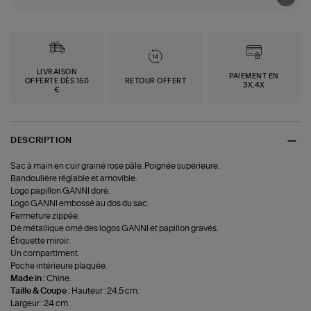
LIVRAISON
PAIEMENT EN
OFFERTE DÈS 150
RETOUR OFFERT
3X,4X
€
DESCRIPTION
Sac à main en cuir grainé rose pâle. Poignée supérieure.
Bandoulière réglable et amovible.
Logo papillon GANNI doré.
Logo GANNI embossé au dos du sac.
Fermeture zippée.
Dé métallique orné des logos GANNI et papillon gravés.
Étiquette miroir.
Un compartiment.
Poche intérieure plaquée.
Made in :
Chine.
Taille & Coupe :
Hauteur : 24.5 cm.
Largeur : 24 cm.