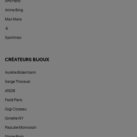
Ami Paris
Anine Bing
Max Mara
&
Sportmax
CRÉATEURS BIJOUX
Aurélie Bidermann
Serge Thoraval
d1928
Feidt Paris
Gigi Clozeau
Ginette NY
Pascale Monvoisin
Stone Paris