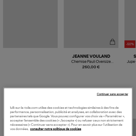
-50%
JEANNE VOULAND
Chemise Pauli Oversize
Jupe 
Popeline Blanc
260,00 €
Continuer sans accepter
VOS DERNIERS PRODUITS VUS
lulli-sur-la-toile.com utilise des cookies et technologies similaires à des fins de
performance, personnalisation, publicité et analyses, en collaboration avec des
partenaires tels que Google. Vous pouvez configurer vos choix via « Paramétrer »,
accepter l’ensemble des cookies (« J’accepte ») ou refuser ceux non strictement
nécessaires (« Continuer sans accepter »). Pour en savoir plus sur l’utilisation de
vos données,
consulter notre politique de cookies