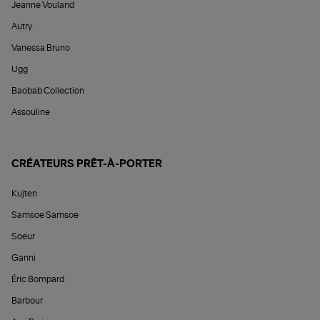
Jeanne Vouland
Autry
Vanessa Bruno
Ugg
Baobab Collection
Assouline
CRÉATEURS PRÊT-À-PORTER
Kujten
Samsoe Samsoe
Soeur
Ganni
Éric Bompard
Barbour