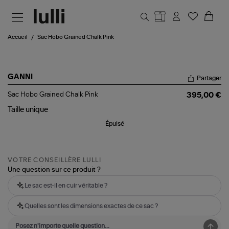
Aller au contenu principal
Accueil
Sac Hobo Grained Chalk Pink
GANNI
Partager
Sac
Sac Hobo Grained Chalk Pink
395,00 €
Hobo
Grained
Taille
unique
Chalk
Épuisé
Pink
VOTRE CONSEILLÈRE LULLI
Une question sur ce produit ?
Le sac est-il en cuir véritable ?
Quelles sont les dimensions exactes de ce sac ?