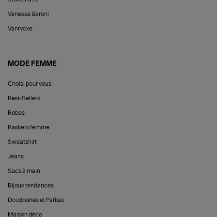
Vanessa Baroni
Vanrycke
MODE FEMME
Choisi pour vous
Best-Sellers
Robes
Baskets femme
Sweatshirt
Jeans
Sacs à main
Bijoux tendances
Doudounes et Parkas
Maison déco