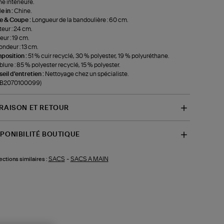
e intérieure.
 in :
Chine.
le & Coupe :
Longueur de la bandoulière : 60 cm.
eur : 24 cm.
eur : 19 cm.
ondeur : 13 cm.
position :
51 % cuir recyclé, 30 % polyester, 19 % polyuréthane.
lure : 85 % polyester recyclé, 15 % polyester.
eil d'entretien :
Nettoyage chez un spécialiste.
f-B2070100099)
VRAISON ET RETOUR
SPONIBILITÉ BOUTIQUE
SACS
-
SACS A MAIN
ections similaires :