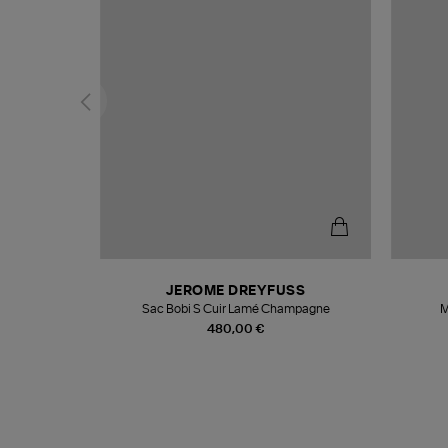
N
JEROME DREYFUSS
te
Sac Bobi S Cuir Lamé Champagne
M
480,00 €