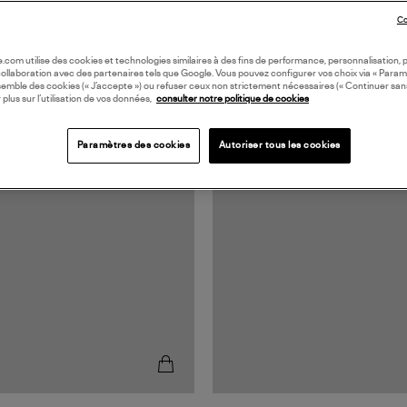
Co
oile.com utilise des cookies et technologies similaires à des fins de performance, personnalisation, p
collaboration avec des partenaires tels que Google. Vous pouvez configurer vos choix via « Param
semble des cookies (« J’accepte ») ou refuser ceux non strictement nécessaires (« Continuer san
 plus sur l’utilisation de vos données,
consulter notre politique de cookies
N EUROPE
MADE IN EUROPE
Paramètres des cookies
Autoriser tous les cookies