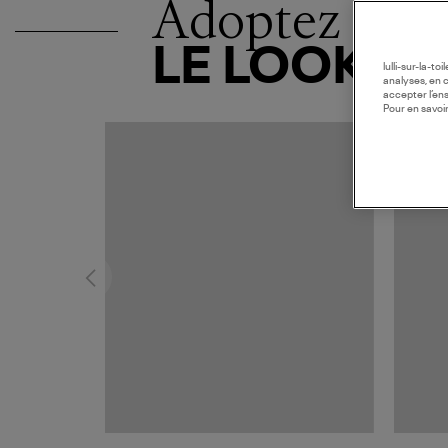
Adoptez
LE LOOK
lulli-sur-la-t
analyses, en 
accepter l’en
Pour en savoir
MADE I