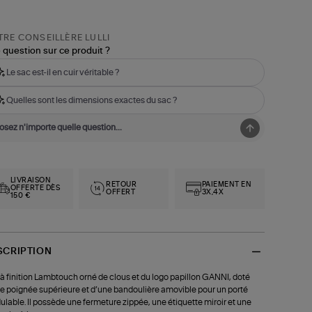
RE CONSEILLÈRE LULLI
 question sur ce produit ?
Le sac est-il en cuir véritable ?
Quelles sont les dimensions exactes du sac ?
LIVRAISON
RETOUR
PAIEMENT EN
OFFERTE DÈS
OFFERT
3X,4X
150 €
SCRIPTION
à finition Lambtouch orné de clous et du logo papillon GANNI, doté
e poignée supérieure et d’une bandoulière amovible pour un porté
lable. Il possède une fermeture zippée, une étiquette miroir et une