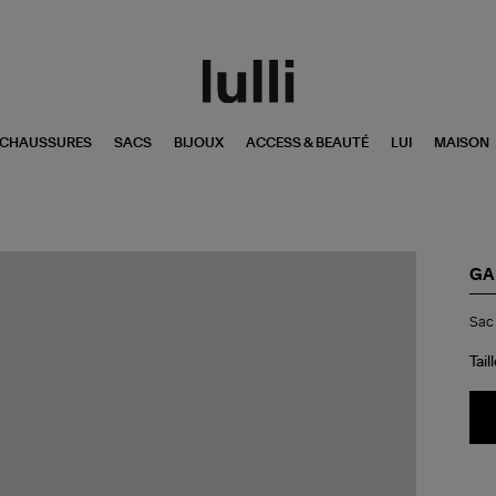
CHAUSSURES
SACS
BIJOUX
ACCESS & BEAUTÉ
LUI
MAISON
GA
Sa
Sac 
Ho
Min
St
Tail
Bla