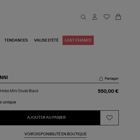
TENDANCES
VALISE D'ÉTÉ
LAST CHANCE
NNI
Partager
c
Hobo Mini Studs Black
550,00 €
bo
i
uds
le
unique
ck
AJOUTER AU PANIER
VOIR DISPONIBILITÉ EN BOUTIQUE