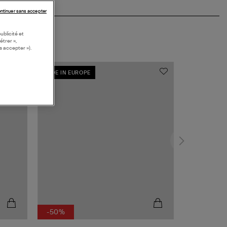
ntinuer sans accepter
ublicité et
étrer »,
s accepter »).
MADE IN EUROPE
-50%