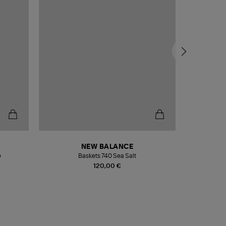
NEW BALANCE
e
Baskets 740 Sea Salt
Veste
120,00 €