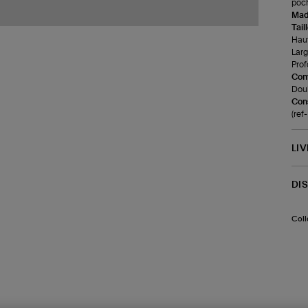
poch
Made
Tail
Haut
Larg
Prof
Com
Doub
Cons
(re
LI
DI
Coll