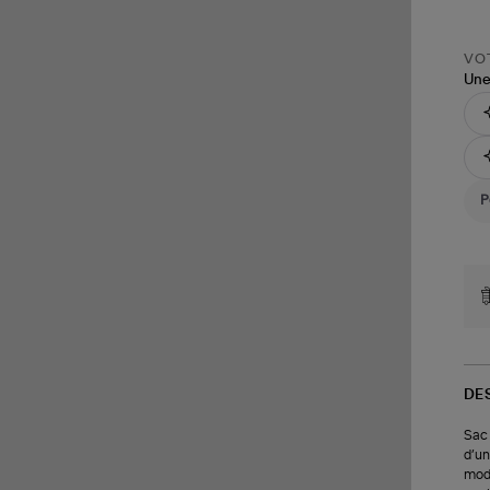
VOT
Une
DE
Sac 
d’un
modu