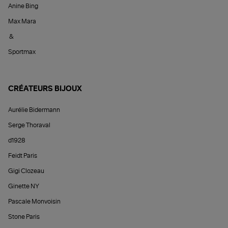
Anine Bing
Max Mara
&
Sportmax
CRÉATEURS BIJOUX
Aurélie Bidermann
Serge Thoraval
d1928
Feidt Paris
Gigi Clozeau
Ginette NY
Pascale Monvoisin
Stone Paris