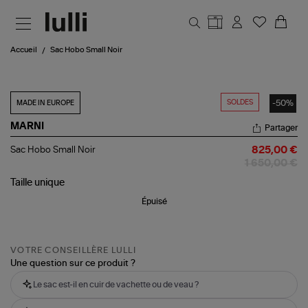
Aller au contenu principal
Accueil
Sac Hobo Small Noir
SOLDES
-50%
MADE IN EUROPE
MARNI
Partager
Sac
Sac Hobo Small Noir
825,00 €
Hobo
1 650,00 €
Small
Noir
Taille
unique
Épuisé
VOTRE CONSEILLÈRE LULLI
Une question sur ce produit ?
Le sac est-il en cuir de vachette ou de veau ?