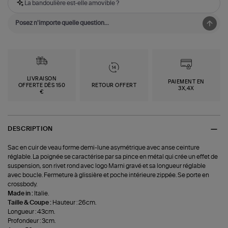
La bandoulière est-elle amovible ?
LIVRAISON
PAIEMENT EN
OFFERTE DÈS 150
RETOUR OFFERT
3X,4X
€
DESCRIPTION
Sac en cuir de veau forme demi-lune asymétrique avec anse ceinture
réglable. La poignée se caractérise par sa pince en métal qui crée un effet de
suspension, son rivet rond avec logo Marni gravé et sa longueur réglable
avec boucle. Fermeture à glissière et poche intérieure zippée. Se porte en
crossbody.
Made in :
Italie.
Taille & Coupe :
Hauteur : 26cm.
Longueur : 43cm.
Profondeur : 3cm.