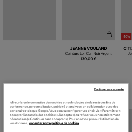
-50%
JEANNE VOULAND
CIT
Ceinture Loli Cuir Noir Argent
Je
130,00 €
Continuer sans accepter
VOS DERNIERS PRODUITS VUS
lulli-sur-la-toile.com utilise des cookies et technologies similaires à des fins de
performance, personnalisation, publicité et analyses, en collaboration avec des
partenaires tels que Google. Vous pouvez configurer vos choix via « Paramétrer »,
accepter l’ensemble des cookies (« J’accepte ») ou refuser ceux non strictement
nécessaires (« Continuer sans accepter »). Pour en savoir plus sur l’utilisation de
vos données,
consulter notre politique de cookies