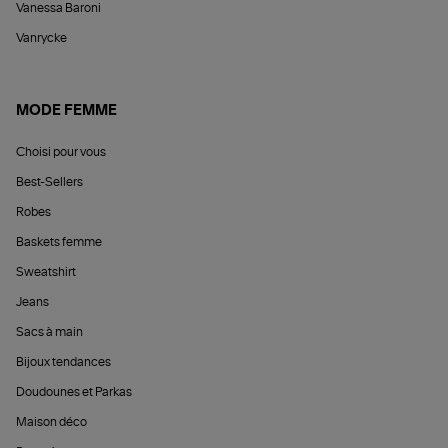
Vanessa Baroni
Vanrycke
MODE FEMME
Choisi pour vous
Best-Sellers
Robes
Baskets femme
Sweatshirt
Jeans
Sacs à main
Bijoux tendances
Doudounes et Parkas
Maison déco