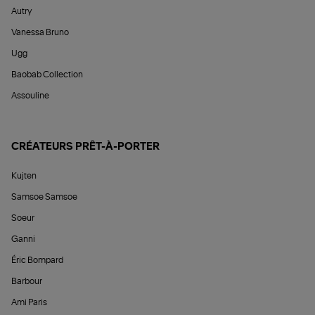
Autry
Vanessa Bruno
Ugg
Baobab Collection
Assouline
CRÉATEURS PRÊT-À-PORTER
Kujten
Samsoe Samsoe
Soeur
Ganni
Éric Bompard
Barbour
Ami Paris