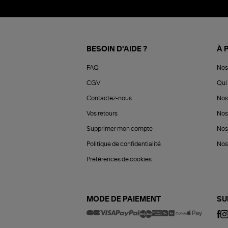
BESOIN D'AIDE ?
À 
FAQ
Nos
CGV
Qui 
Contactez-nous
Nos
Vos retours
Nos
Supprimer mon compte
Nos
Politique de confidentialité
Nos 
Préférences de cookies
MODE DE PAIEMENT
SU