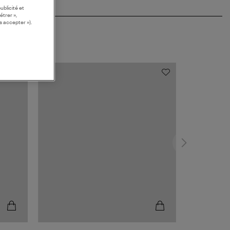
ublicité et
étrer »,
s accepter »).