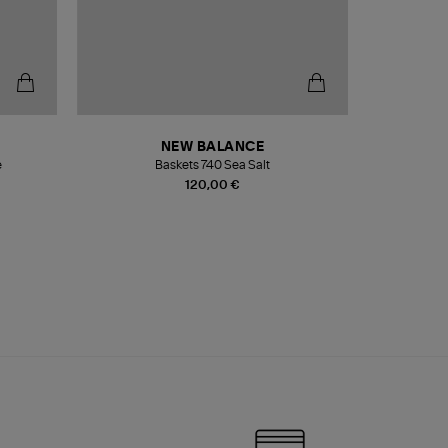
NEW BALANCE
e
Baskets 740 Sea Salt
Veste
120,00 €