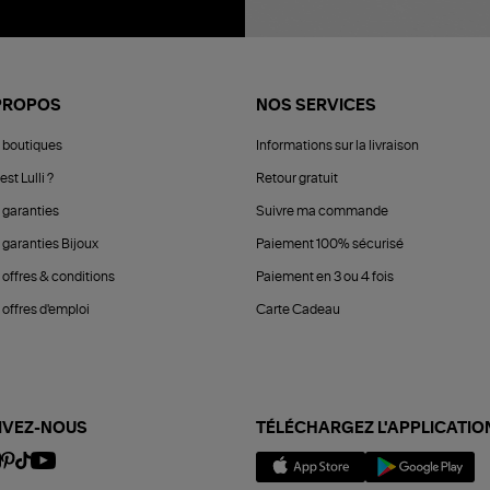
PROPOS
NOS SERVICES
 boutiques
Informations sur la livraison
est Lulli ?
Retour gratuit
 garanties
Suivre ma commande
 garanties Bijoux
Paiement 100% sécurisé
 offres & conditions
Paiement en 3 ou 4 fois
offres d'emploi
Carte Cadeau
IVEZ-NOUS
TÉLÉCHARGEZ L'APPLICATIO