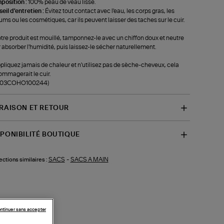
position :
100% peau de veau lisse.
eil d'entretien :
Évitez tout contact avec l'eau, les corps gras, les
ums ou les cosmétiques, car ils peuvent laisser des taches sur le cuir.
otre produit est mouillé, tamponnez-le avec un chiffon doux et neutre
 absorber l'humidité, puis laissez-le sécher naturellement.
pliquez jamais de chaleur et n'utilisez pas de sèche-cheveux, cela
mmagerait le cuir.
f-03COHO100244)
VRAISON ET RETOUR
SPONIBILITÉ BOUTIQUE
SACS
-
SACS A MAIN
ections similaires :
ntinuer sans accepter