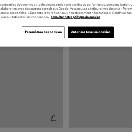
oile.com utilise des cookies et technologies similaires à des fins de performance, personnalisation, p
collaboration avec des partenaires tels que Google. Vous pouvez configurer vos choix via « Param
semble des cookies (« J’accepte ») ou refuser ceux non strictement nécessaires (« Continuer san
 plus sur l’utilisation de vos données,
consulter notre politique de cookies
Paramètres des cookies
Autoriser tous les cookies
MADE IN EUROPE