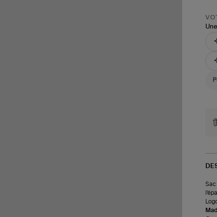
VOT
Une
DE
Sac 
l'ép
Logo
Made