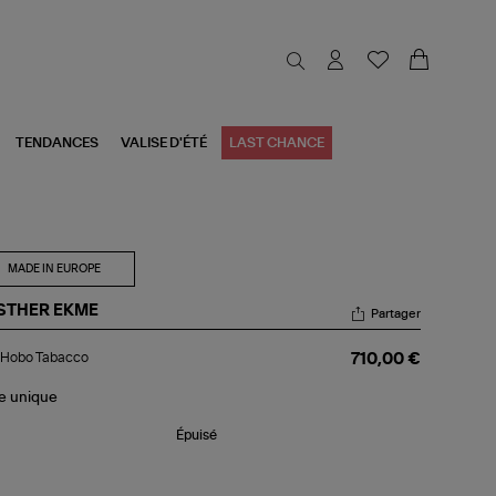
TENDANCES
VALISE D'ÉTÉ
LAST CHANCE
MADE IN EUROPE
STHER EKME
Partager
c
 Hobo Tabacco
710,00 €
bo
acco
le
unique
Épuisé