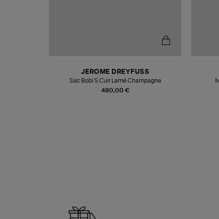
N
JEROME DREYFUSS
te
Sac Bobi S Cuir Lamé Champagne
M
480,00 €