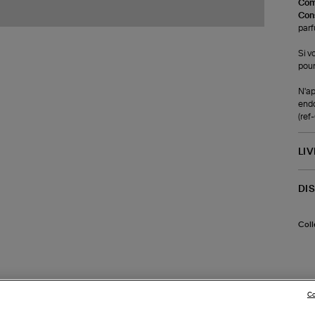
Com
Cons
parf
Si v
pour
N'ap
endo
(re
LI
DI
Coll
Co