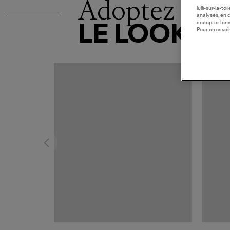
Adoptez
lulli-sur-la-t
analyses, en 
accepter l’en
LE LOOK
Pour en savoir