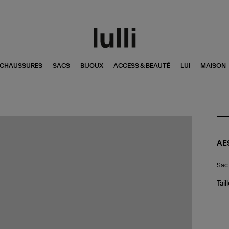
CHAUSSURES
SACS
BIJOUX
ACCESS & BEAUTÉ
LUI
MAISON
AE
Sa
Sac
Ho
Tab
Tail