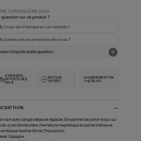
RE CONSEILLÈRE LULLI
 question sur ce produit ?
Ce sac est-il fabriqué en cuir véritable ?
Quelles sont les dimensions de ce sac ?
LIVRAISON
RETOUR
PAIEMENT EN
OFFERTE DÈS
OFFERT
3X,4X
150 €
SCRIPTION
à main avec sangle d'épaule réglable. Elle permet de porter le sac sur
aule, ou en bandoulière. Fermeture magnétique et poche intérieure.
 embossé Aesther Ekme (Trois points).
 in :
Espagne.