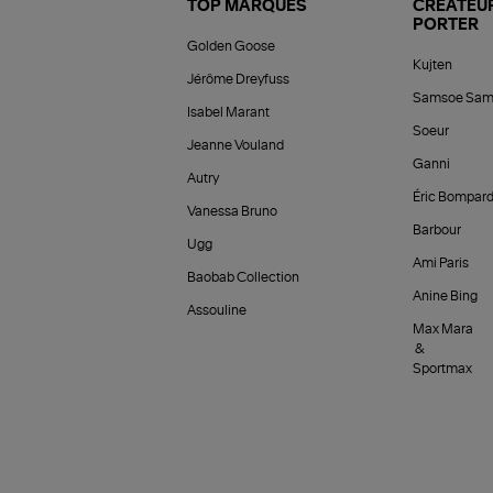
TOP MARQUES
CRÉATEUR
PORTER
Golden Goose
Kujten
Jérôme Dreyfuss
Samsoe Sam
Isabel Marant
Soeur
Jeanne Vouland
Ganni
Autry
Éric Bompar
Vanessa Bruno
Barbour
Ugg
Ami Paris
Baobab Collection
Anine Bing
Assouline
Max Mara
&
Sportmax