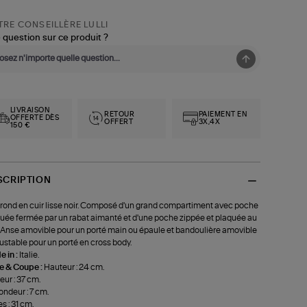
RE CONSEILLÈRE LULLI
 question sur ce produit ?
LIVRAISON
RETOUR
PAIEMENT EN
OFFERTE DÈS
OFFERT
3X,4X
150 €
SCRIPTION
rond en cuir lisse noir. Composé d'un grand compartiment avec poche
uée fermée par un rabat aimanté et d'une poche zippée et plaquée au
 Anse amovible pour un porté main ou épaule et bandoulière amovible
justable pour un porté en cross body.
 in :
Italie.
le & Coupe :
Hauteur : 24 cm.
eur : 37 cm.
ondeur : 7 cm.
s : 31 cm.