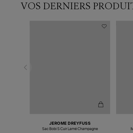
VOS DERNIERS PRODUI
N
JEROME DREYFUSS
te
Sac Bobi S Cuir Lamé Champagne
M