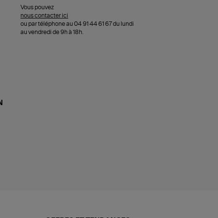
Vous pouvez
nous contacter ici
ou par téléphone au 04 91 44 61 67 du lundi
au vendredi de 9h à 18h.
N