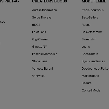
S PRÊT-À-
CRÉATEURS BIJOUX
MODE FEMME
Aurélie Bidermann
Choisi pour vous
Serge Thoraval
Best-Sellers
soe
d1928
Robes
Feidt Paris
Baskets femme
Gigi Clozeau
Sweatshirt
d
Ginette NY
Jeans
Pascale Monvoisin
Sacs à main
Stone Paris
Bijoux tendances
Vanessa Baroni
Doudounes et Parka
Vanrycke
Maison déco
Beauté
Conseil Mode