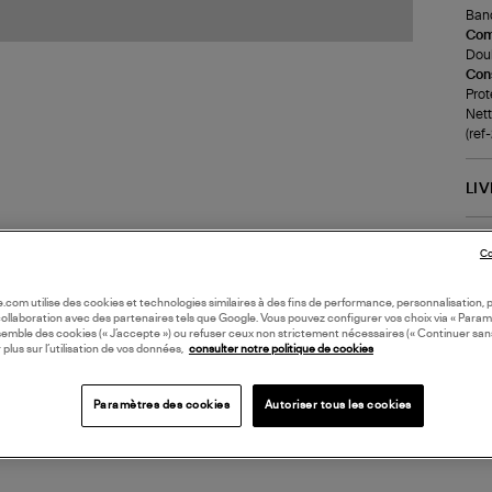
Band
Com
Doub
Cons
Prot
Nett
(re
LI
DI
Co
Coll
oile.com utilise des cookies et technologies similaires à des fins de performance, personnalisation, p
collaboration avec des partenaires tels que Google. Vous pouvez configurer vos choix via « Param
semble des cookies (« J’accepte ») ou refuser ceux non strictement nécessaires (« Continuer san
 plus sur l’utilisation de vos données,
consulter notre politique de cookies
Paramètres des cookies
Autoriser tous les cookies