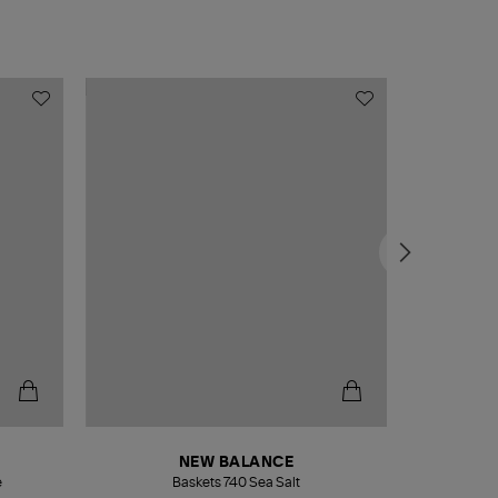
NEW BALANCE
e
Baskets 740 Sea Salt
Veste