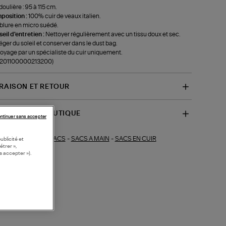
oulière : 95 à 115 cm.
position :
100% cuir de veaux italien.
lure en micro suédé.
eil d'entretien :
Nettoyer régulièrement avec un tissu doux et sec.
éger du soleil et conserver dans le dust bag.
oyage par un spécialiste du cuir uniquement.
f-201100000213200)
VRAISON ET RETOUR
SPONIBILITÉ BOUTIQUE
ntinuer sans accepter
SACS
-
SACS A MAIN
-
SACS EN CUIR
ections similaires :
ublicité et
étrer »,
s accepter »).