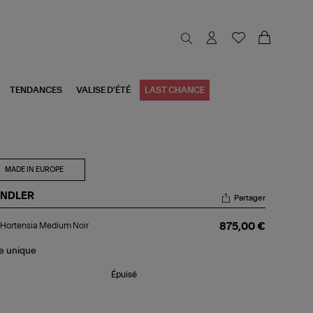
TENDANCES
VALISE D'ÉTÉ
LAST CHANCE
MADE IN EUROPE
NDLER
Partager
c
Hortensia Medium Noir
875,00 €
tensia
dium
r
le
unique
Épuisé