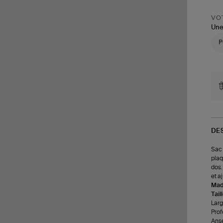
VOT
Une
DE
Sac 
plaq
dos.
et a
Made
Tail
Larg
Prof
Anse