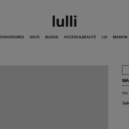
CHAUSSURES
SACS
BIJOUX
ACCESS & BEAUTÉ
LUI
MAISON
WA
Sa
Sac 
Hor
Me
Noi
Tail