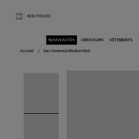
Aller au contenu principal
BOUTIQUES
NOUVEAUTÉS
CRÉATEURS
VÊTEMENTS
Accueil
Sac Hortensia Medium Noir