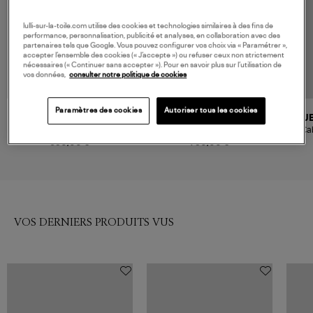
lulli-sur-la-toile.com utilise des cookies et technologies similaires à des fins de
performance, personnalisation, publicité et analyses, en collaboration avec des
partenaires tels que Google. Vous pouvez configurer vos choix via « Paramétrer »,
accepter l’ensemble des cookies (« J’accepte ») ou refuser ceux non strictement
nécessaires (« Continuer sans accepter »). Pour en savoir plus sur l’utilisation de
vos données,
consulter notre politique de cookies
Paramètres des cookies
Autoriser tous les cookies
JEROME DREYFUSS
JEROME DREYFUSS
J
Sac Léon L Caramel
Sac Roger Caramel
Cab
Im
690,00 €
790,00 €
VOS DERNIERS PRODUITS VUS