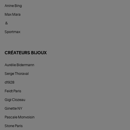
Anine Bing
Max Mara
&
Sportmax
CRÉATEURS BIJOUX
Aurélie Bidermann
Serge Thoraval
d1928
Feidt Paris
Gigi Clozeau
Ginette NY
Pascale Monvoisin
Stone Paris