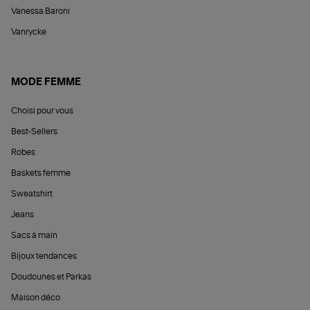
Vanessa Baroni
Vanrycke
MODE FEMME
Choisi pour vous
Best-Sellers
Robes
Baskets femme
Sweatshirt
Jeans
Sacs à main
Bijoux tendances
Doudounes et Parkas
Maison déco