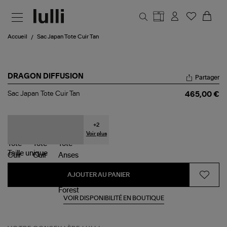
Aller au contenu principal
Accueil
Sac Japan Tote Cuir Tan
DRAGON DIFFUSION
Partager
Sac
Sac Japan Tote Cuir Tan
465,00 €
Japan
Tote
Cuir
Tan
+
2
Voir plus
Taille
unique
AJOUTER AU PANIER
VOIR DISPONIBILITÉ EN BOUTIQUE