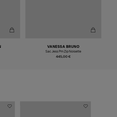
N
VANESSA BRUNO
Sac Jess Pm Zip Noisette
445,00 €