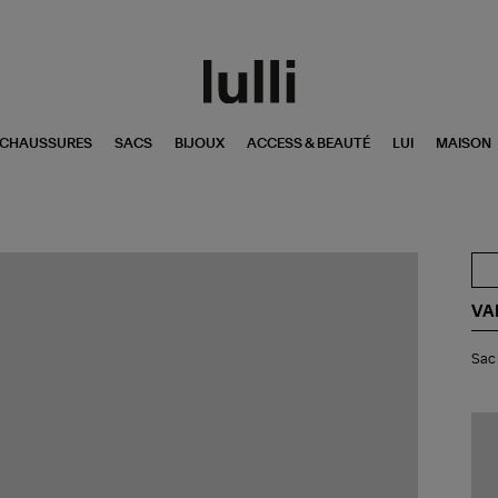
CHAUSSURES
SACS
BIJOUX
ACCESS & BEAUTÉ
LUI
MAISON
VA
Sa
Sac 
Je
Pm
Zip
Co