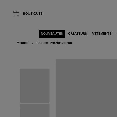
Aller au contenu principal
BOUTIQUES
NOUVEAUTÉS
CRÉATEURS
VÊTEMENTS
Accueil
Sac Jess Pm Zip Cognac