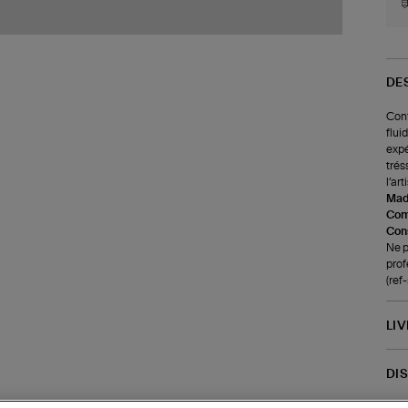
DE
Conf
flui
expé
trés
l’ar
Made
Com
Cons
Ne p
prof
(re
LI
DI