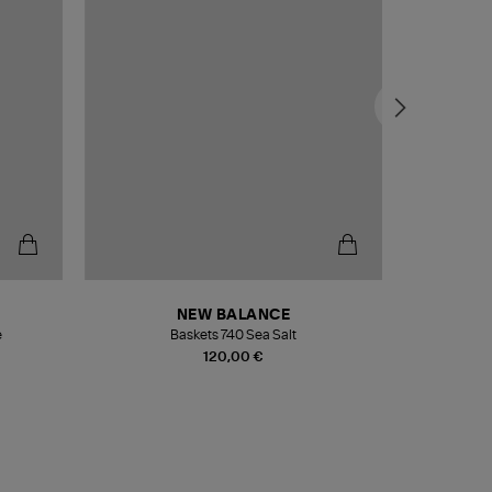
NEW BALANCE
e
Baskets 740 Sea Salt
Veste
120,00 €