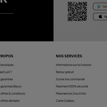
PROPOS
NOS SERVICES
 boutiques
Informations sur la livraison
est Lulli ?
Retour gratuit
 garanties
Suivre ma commande
 garanties Bijoux
Paiement 100% sécurisé
 offres & conditions
Paiement en 3 ou 4 fois
offres d'emploi
Carte Cadeau