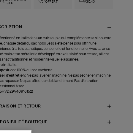
OFFERTE DÈS
OFFERT
3X,4X
150 €
SCRIPTION
ectionné en Italie dans un cuir souple qui complémente sa silhouette
de, chaque détail du sac hobo Jess a été pensé pour offrir une
rience à la fois esthétique, sensorielle et fonctionnelle. Avec sa anse
sé main et sa métallerie développé en exclusivité pour ce sac, allient
tisanat traditionnel et modernité visuelle assumée.
 in :
Italie.
position :
100% cuir de vachette.
eil d'entretien :
Ne pas laver en machine. Ne pas sécher en machine.
as repasser. Ne pas effectuer de blanchiment. Pas d’entretien
essionnel à sec.
f-5HVD29V40916152)
VRAISON ET RETOUR
SPONIBILITÉ BOUTIQUE