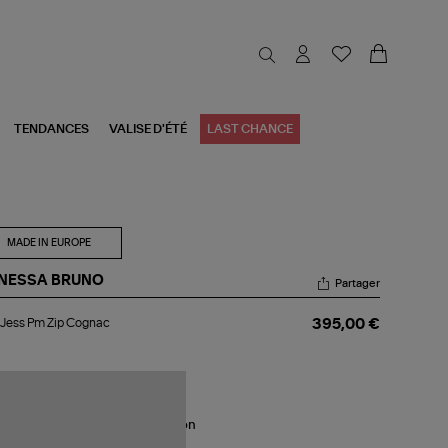
TENDANCES
VALISE D'ÉTÉ
LAST CHANCE
MADE IN EUROPE
NESSA BRUNO
Partager
c
Jess Pm Zip Cognac
395,00 €
ss
gnac