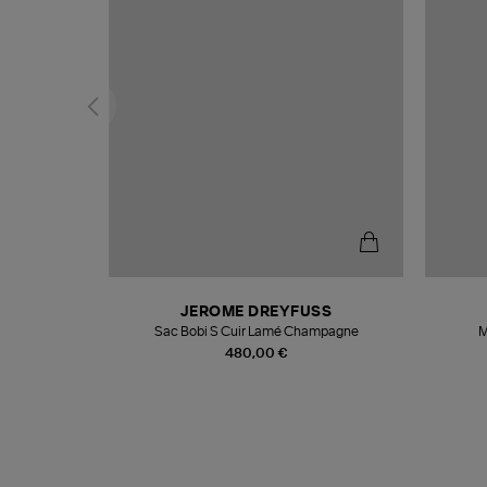
N
JEROME DREYFUSS
te
Sac Bobi S Cuir Lamé Champagne
M
480,00 €