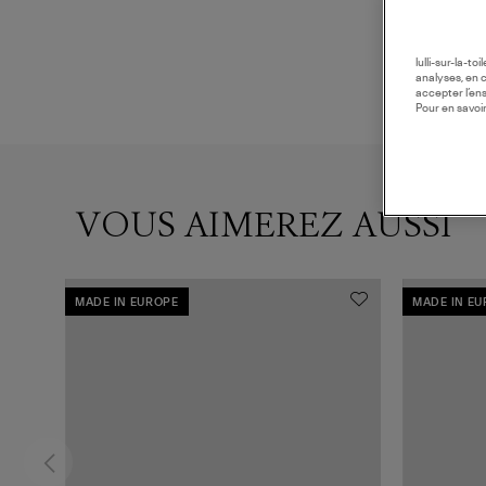
lulli-sur-la-t
analyses, en 
accepter l’en
Pour en savoir
VOUS AIMEREZ AUSSI
MADE IN EUROPE
MADE IN E