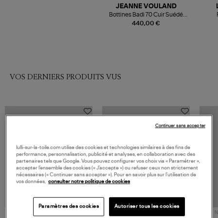
JEANNE VOULAND
Bottines Badi 70 Cuir Suédé
Noir
440,00 €
VOS DERNIERS PRODUITS VUS
Continuer sans accepter
lulli-sur-la-toile.com utilise des cookies et technologies similaires à des fins de
performance, personnalisation, publicité et analyses, en collaboration avec des
partenaires tels que Google. Vous pouvez configurer vos choix via « Paramétrer »,
accepter l’ensemble des cookies (« J’accepte ») ou refuser ceux non strictement
nécessaires (« Continuer sans accepter »). Pour en savoir plus sur l’utilisation de
vos données,
consulter notre politique de cookies
Paramètres des cookies
Autoriser tous les cookies
NOUVELLE COLLECTION
N