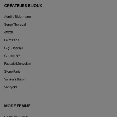
CRÉATEURS BIJOUX
Aurélie Bidermann
Serge Thoraval
d1928
Feidt Paris
Gigi Clozeau
Ginette NY
Pascale Monvoisin
Stone Paris
Vanessa Baroni
Vanrycke
MODE FEMME