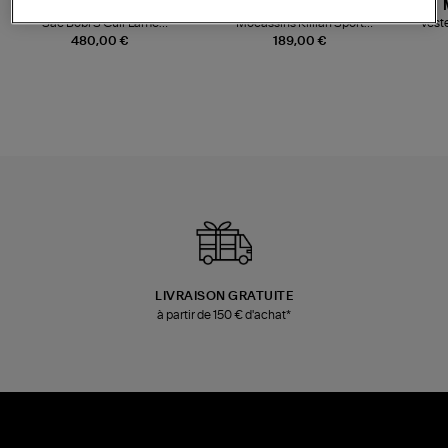
JEROME DREYFUSS
TORAL
Sac Bobi S Cuir Lamé
Mocassins Killian Sport
Veste
Champagne
Mousse
480,00 €
189,00 €
LIVRAISON GRATUITE
à partir de 150 € d'achat*