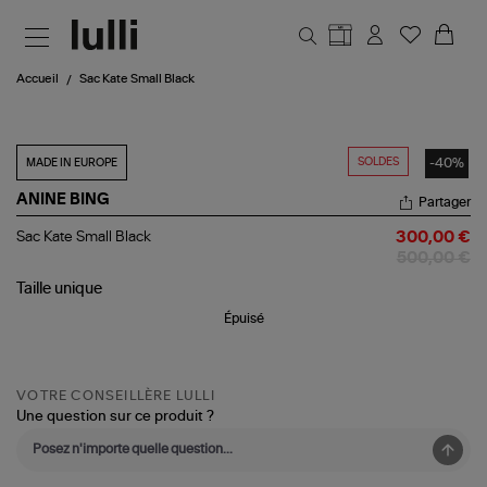
Aller au contenu principal
Accueil
Sac Kate Small Black
SOLDES
-40%
MADE IN EUROPE
ANINE BING
Partager
Sac
Sac Kate Small Black
300,00 €
Kate
500,00 €
Small
Black
Taille
unique
Épuisé
VOTRE CONSEILLÈRE LULLI
Une question sur ce produit ?