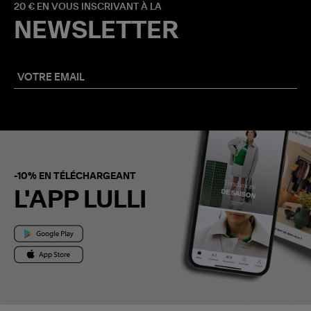
20 € EN VOUS INSCRIVANT À LA
NEWSLETTER
-10% EN TÉLÉCHARGEANT
L'APP LULLI