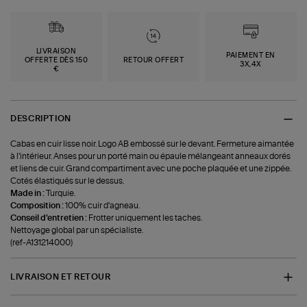
LIVRAISON
PAIEMENT EN
OFFERTE DÈS 150
RETOUR OFFERT
3X,4X
€
DESCRIPTION
Cabas en cuir lisse noir. Logo AB embossé sur le devant. Fermeture aimantée
à l'intérieur. Anses pour un porté main ou épaule mélangeant anneaux dorés
et liens de cuir. Grand compartiment avec une poche plaquée et une zippée.
Cotés élastiqués sur le dessus.
Made in :
Turquie.
Composition :
100% cuir d'agneau.
Conseil d'entretien :
Frotter uniquement les taches.
Nettoyage global par un spécialiste.
(ref-A131214000)
LIVRAISON ET RETOUR