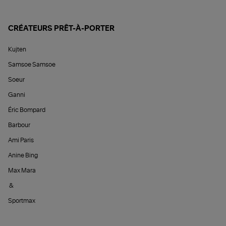
CRÉATEURS PRÊT-À-PORTER
Kujten
Samsoe Samsoe
Soeur
Ganni
Éric Bompard
Barbour
Ami Paris
Anine Bing
Max Mara
&
Sportmax