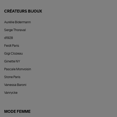
CRÉATEURS BIJOUX
Aurélie Bidermann
Serge Thoraval
d1928
Feidt Paris
Gigi Clozeau
Ginette NY
Pascale Monvoisin
Stone Paris
Vanessa Baroni
Vanrycke
MODE FEMME