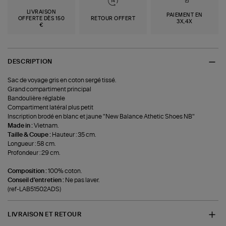
LIVRAISON
PAIEMENT EN
OFFERTE DÈS 150
RETOUR OFFERT
3X,4X
€
DESCRIPTION
Sac de voyage gris en coton sergé tissé.
Grand compartiment principal
Bandoulière réglable
Compartiment latéral plus petit
Inscription brodé en blanc et jaune "New Balance Athetic Shoes NB"
Made in :
Vietnam.
Taille & Coupe :
Hauteur : 35 cm.
Longueur : 58 cm.
Profondeur : 29 cm.
Composition :
100% coton.
Conseil d'entretien :
Ne pas laver.
(ref-LAB51502ADS)
LIVRAISON ET RETOUR