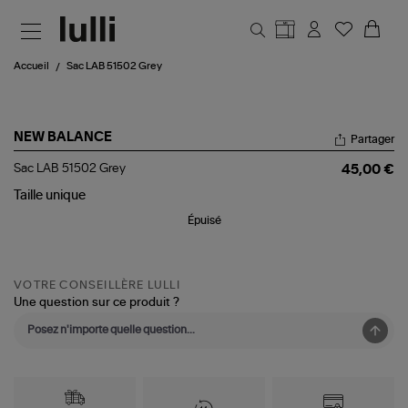
Aller au contenu principal
Accueil
Sac LAB 51502 Grey
NEW BALANCE
Partager
Sac
Sac LAB 51502 Grey
45,00 €
LAB
51502
Taille
unique
Grey
Épuisé
VOTRE CONSEILLÈRE LULLI
Une question sur ce produit ?