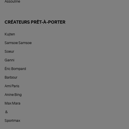
Assouline
CRÉATEURS PRÊT-À-PORTER
Kujten
Samsoe Samsoe
Soeur
Ganni
Éric Bompard
Barbour
Ami Paris
Anine Bing
Max Mara
&
Sportmax