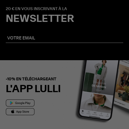
20 € EN VOUS INSCRIVANT À LA
NEWSLETTER
-10% EN TÉLÉCHARGEANT
L'APP LULLI