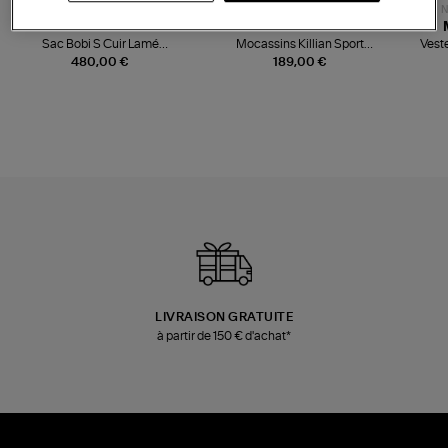
NOUVELLE COLLECTION
N
JEROME DREYFUSS
TORAL
Sac Bobi S Cuir Lamé
Mocassins Killian Sport
Veste
Champagne
Mousse
480,00 €
189,00 €
LIVRAISON GRATUITE
à partir de 150 € d'achat*