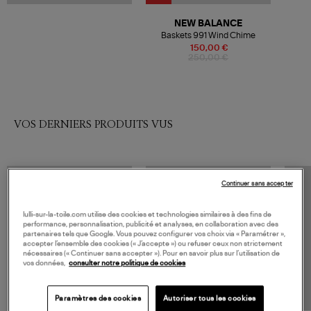
NEW BALANCE
Baskets 991 Wind Chime
150,00 €
250,00 €
VOS DERNIERS PRODUITS VUS
Continuer sans accepter
lulli-sur-la-toile.com utilise des cookies et technologies similaires à des fins de
performance, personnalisation, publicité et analyses, en collaboration avec des
partenaires tels que Google. Vous pouvez configurer vos choix via « Paramétrer »,
accepter l’ensemble des cookies (« J’accepte ») ou refuser ceux non strictement
nécessaires (« Continuer sans accepter »). Pour en savoir plus sur l’utilisation de
vos données,
consulter notre politique de cookies
Paramètres des cookies
Autoriser tous les cookies