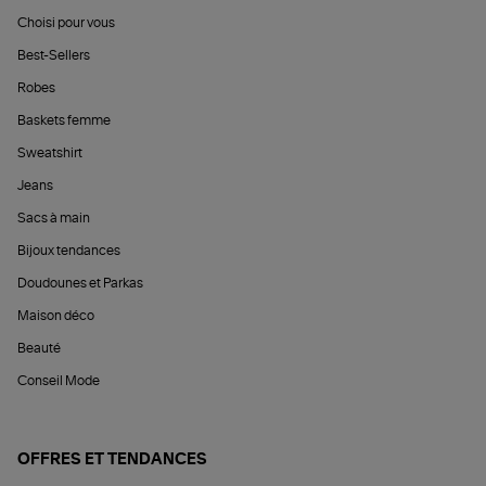
Choisi pour vous
Best-Sellers
Robes
Baskets femme
Sweatshirt
Jeans
Sacs à main
Bijoux tendances
Doudounes et Parkas
Maison déco
Beauté
Conseil Mode
OFFRES ET TENDANCES