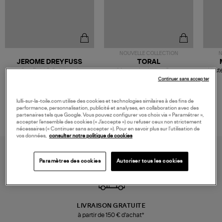
NOUVELLE COLLECTION
N
JEROME DREYFUSS
TORAL
Sac Bobi S Cuir Lamé
Mocassins Killian Sport
Veste
Champagne
Mousse
480,00 €
189,00 €
Continuer sans accepter
lulli-sur-la-toile.com utilise des cookies et technologies similaires à des fins de
performance, personnalisation, publicité et analyses, en collaboration avec des
partenaires tels que Google. Vous pouvez configurer vos choix via « Paramétrer »,
accepter l’ensemble des cookies (« J’accepte ») ou refuser ceux non strictement
nécessaires (« Continuer sans accepter »). Pour en savoir plus sur l’utilisation de
vos données,
consulter notre politique de cookies
Paramètres des cookies
Autoriser tous les cookies
LIVRAISON GRATUITE
à partir de 150 € d'achat*