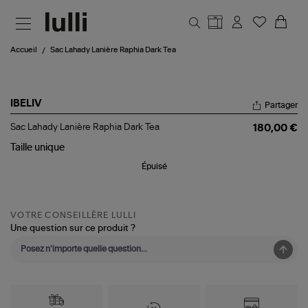
Aller au contenu principal
Accueil
Sac Lahady Lanière Raphia Dark Tea
IBELIV
Partager
Sac
Sac Lahady Lanière Raphia Dark Tea
180,00 €
Lahady
Lanière
Taille
unique
Raphia
Épuisé
Dark
Tea
VOTRE CONSEILLÈRE LULLI
Une question sur ce produit ?