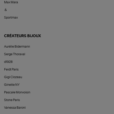
Max Mara
&
Sportmax
CRÉATEURS BIJOUX
Aurélie Bidermann
Serge Thoraval
d1928
Feidt Paris
Gigi Clozeau
Ginette NY
Pascale Monvoisin
Stone Paris
Vanessa Baroni