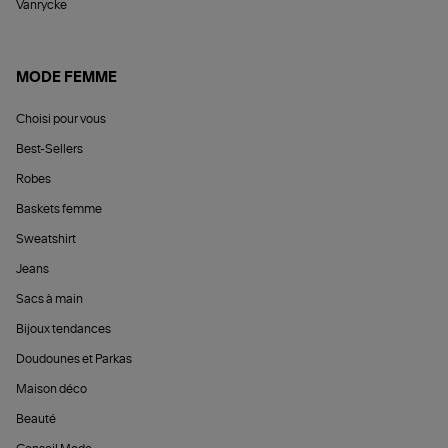
Vanrycke
MODE FEMME
Choisi pour vous
Best-Sellers
Robes
Baskets femme
Sweatshirt
Jeans
Sacs à main
Bijoux tendances
Doudounes et Parkas
Maison déco
Beauté