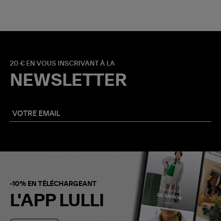
20 € EN VOUS INSCRIVANT À LA
NEWSLETTER
-10% EN TÉLÉCHARGEANT
L'APP LULLI