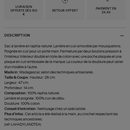
LIVRAISON
PAIEMENT EN
OFFERTE DÈS 150
RETOUR OFFERT
3X,4X
€
DESCRIPTION
Sac à lanière en raphia naturel. Lanière en cuir amovible par mousquetons.
Poignée en cuir pour un porté main. Fermeture par deux boutons pression à
l'intérieur. Intérieur doublé en toile de coton avec une poche plaquée et une
plaque en cuir embossée de la marque. La couleur de la doublure peut varier
d'un modèle à l'autre.
Made in :
Madagascar, selon des techniques artisanales.
Taille & Coupe :
Hauteur : 26 cm.
Largeur : 47 cm.
Profondeur : 14 cm.
Composition :
100% raphia naturel.
Lanière et poignée : 100% cuir de zébu.
Doublure : 100% coton.
Conseil d'entretien :
Nettoyage chez un spécialiste.
Plus d'infos :
Cet article a été réalisé à la main, au crochet respectant les
techniques ancestrales.
(ref-LAHADYLANDTEA)