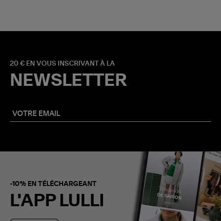
20 € EN VOUS INSCRIVANT À LA
NEWSLETTER
-10% EN TÉLÉCHARGEANT
L'APP LULLI