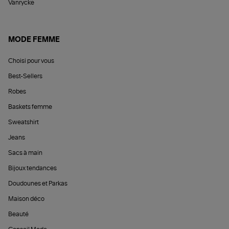
Vanrycke
MODE FEMME
Choisi pour vous
Best-Sellers
Robes
Baskets femme
Sweatshirt
Jeans
Sacs à main
Bijoux tendances
Doudounes et Parkas
Maison déco
Beauté