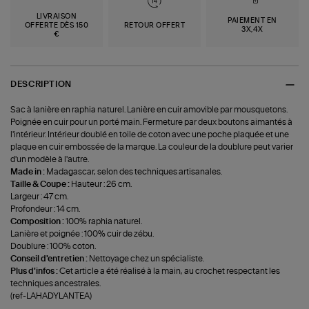
LIVRAISON
PAIEMENT EN
OFFERTE DÈS 150
RETOUR OFFERT
3X,4X
€
DESCRIPTION
Sac à lanière en raphia naturel. Lanière en cuir amovible par mousquetons.
Poignée en cuir pour un porté main. Fermeture par deux boutons aimantés à
l'intérieur. Intérieur doublé en toile de coton avec une poche plaquée et une
plaque en cuir embossée de la marque. La couleur de la doublure peut varier
d'un modèle à l'autre.
Made in :
Madagascar, selon des techniques artisanales.
Taille & Coupe :
Hauteur : 26 cm.
Largeur : 47 cm.
Profondeur : 14 cm.
Composition :
100% raphia naturel.
Lanière et poignée : 100% cuir de zébu.
Doublure : 100% coton.
Conseil d'entretien :
Nettoyage chez un spécialiste.
Plus d'infos :
Cet article a été réalisé à la main, au crochet respectant les
techniques ancestrales.
(ref-LAHADYLANTEA)