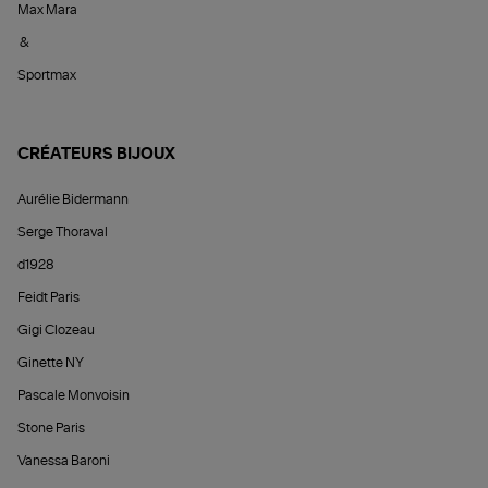
Max Mara
&
Sportmax
CRÉATEURS BIJOUX
Aurélie Bidermann
Serge Thoraval
d1928
Feidt Paris
Gigi Clozeau
Ginette NY
Pascale Monvoisin
Stone Paris
Vanessa Baroni