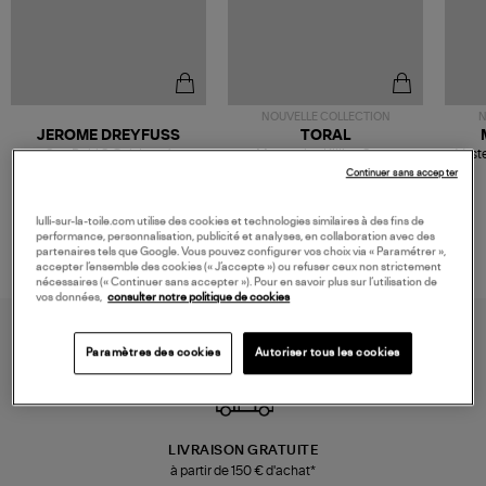
NOUVELLE COLLECTION
N
JEROME DREYFUSS
TORAL
Sac Bobi S Cuir Lamé
Mocassins Killian Sport
Veste
Champagne
Mousse
480,00 €
189,00 €
Continuer sans accepter
lulli-sur-la-toile.com utilise des cookies et technologies similaires à des fins de
performance, personnalisation, publicité et analyses, en collaboration avec des
partenaires tels que Google. Vous pouvez configurer vos choix via « Paramétrer »,
accepter l’ensemble des cookies (« J’accepte ») ou refuser ceux non strictement
nécessaires (« Continuer sans accepter »). Pour en savoir plus sur l’utilisation de
vos données,
consulter notre politique de cookies
Paramètres des cookies
Autoriser tous les cookies
LIVRAISON GRATUITE
à partir de 150 € d'achat*