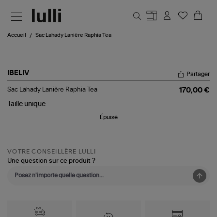
Aller au contenu principal
Accueil
Sac Lahady Lanière Raphia Tea
IBELIV
Partager
Sac
Sac Lahady Lanière Raphia Tea
170,00 €
Lahady
Lanière
Taille
unique
Raphia
Épuisé
Tea
VOTRE CONSEILLÈRE LULLI
Une question sur ce produit ?